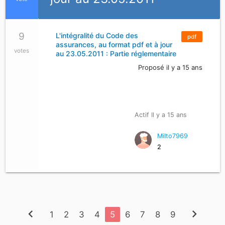
9
L'intégralité du Code des
pdf
assurances, au format pdf et à jour
votes
au 23.05.2011 : Partie réglementaire
Proposé il y a 15 ans
Actif Il y a 15 ans
Milto7969
2
chevron_left
chevron_right
1
2
3
4
5
6
7
8
9