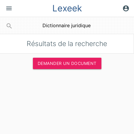
Lexeek
menu
account_circle
close
search
Résultats de la recherche
DEMANDER UN DOCUMENT