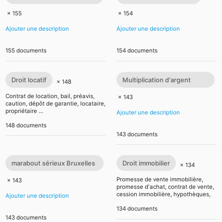
multiplication d argent
× 155
× 154
Ajouter une description
Ajouter une description
155 documents
154 documents
Droit locatif
Multiplication d'argent
× 148
immédiat en 30 minutes
Contrat de location, bail, préavis,
× 143
caution, dépôt de garantie, locataire,
propriétaire ...
Ajouter une description
148 documents
143 documents
marabout sérieux Bruxelles
Droit immobilier
× 134
je cherche un puissant
Promesse de vente immobilière,
× 143
promesse d'achat, contrat de vente,
marabout
cession immobilière, hypothèques,
Ajouter une description
financement, maison, compromis de
134 documents
vente ...
143 documents