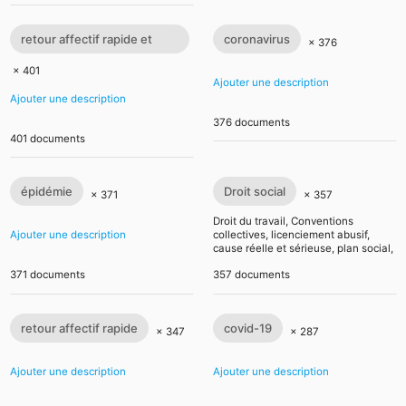
retour affectif rapide et
coronavirus
× 376
efficace
× 401
Ajouter une description
Ajouter une description
376 documents
401 documents
épidémie
Droit social
× 371
× 357
Droit du travail, Conventions
Ajouter une description
collectives, licenciement abusif,
cause réelle et sérieuse, plan social,
durée du travail, 35 heures,
371 documents
357 documents
Convention collective nationale de
travail ...
retour affectif rapide
covid-19
× 347
× 287
Ajouter une description
Ajouter une description