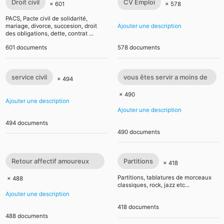
Droit civil
CV Emploi
× 601
× 578
PACS, Pacte civil de solidarité,
mariage, divorce, succesion, droit
Ajouter une description
des obligations, dette, contrat ...
601 documents
578 documents
service civil
vous êtes servir a moins de
× 494
72h
× 490
Ajouter une description
Ajouter une description
494 documents
490 documents
Retour affectif amoureux
Partitions
× 418
immédiat gratuit Rituel
Partitions, tablatures de morceaux
× 488
classiques, rock, jazz etc...
retour affectif
Ajouter une description
418 documents
488 documents