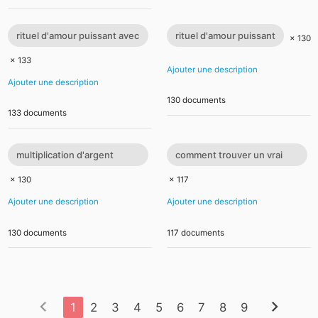
rituel d'amour puissant avec
rituel d'amour puissant
× 130
photo
× 133
Ajouter une description
Ajouter une description
130 documents
133 documents
multiplication d'argent
comment trouver un vrai
rapide
marabout
× 130
× 117
Ajouter une description
Ajouter une description
130 documents
117 documents
chevron_left
chevron_right
1
2
3
4
5
6
7
8
9