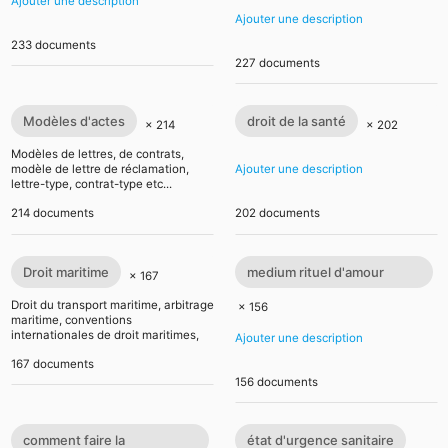
Ajouter une description
Ajouter une description
233 documents
227 documents
Modèles d'actes
droit de la santé
× 214
× 202
Modèles de lettres, de contrats,
modèle de lettre de réclamation,
Ajouter une description
lettre-type, contrat-type etc...
214 documents
202 documents
Droit maritime
medium rituel d'amour
× 167
rapide efficace
Droit du transport maritime, arbitrage
× 156
maritime, conventions
internationales de droit maritimes,
Ajouter une description
shipping, bill of lading, affrètement
167 documents
etc...
156 documents
comment faire la
état d'urgence sanitaire