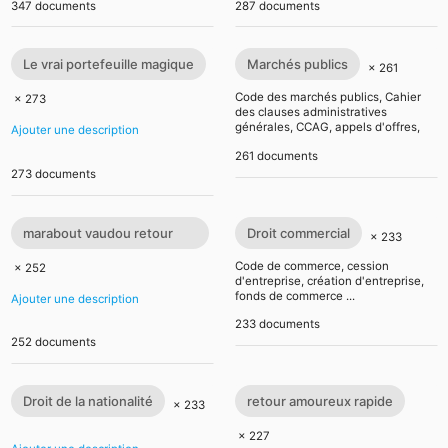
347 documents
287 documents
Le vrai portefeuille magique
Marchés publics
× 261
Code des marchés publics, Cahier
× 273
des clauses administratives
générales, CCAG, appels d'offres,
Ajouter une description
passation de marchés ...
261 documents
273 documents
marabout vaudou retour
Droit commercial
× 233
affectif retour affectif
Code de commerce, cession
× 252
d'entreprise, création d'entreprise,
sérieux retour d
fonds de commerce ...
Ajouter une description
233 documents
252 documents
Droit de la nationalité
retour amoureux rapide
× 233
× 227