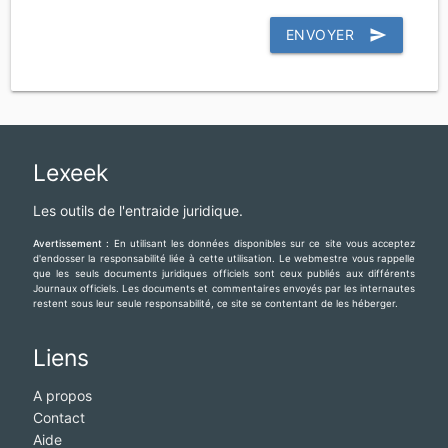
ENVOYER
send
Lexeek
Les outils de l'entraide juridique.
Avertissement :
En utilisant les données disponibles sur ce site vous acceptez
d'endosser la responsabilité liée à cette utilisation. Le webmestre vous rappelle
que les seuls documents juridiques officiels sont ceux publiés aux différents
Journaux officiels. Les documents et commentaires envoyés par les internautes
restent sous leur seule responsabilité, ce site se contentant de les héberger.
Liens
A propos
Contact
Aide