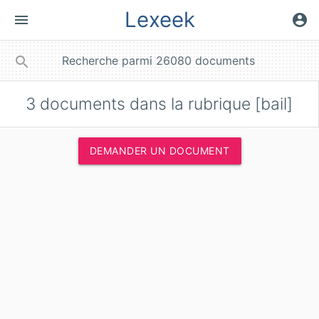
Lexeek
menu
account_circle
close
search
3
documents dans la rubrique [bail]
DEMANDER UN DOCUMENT