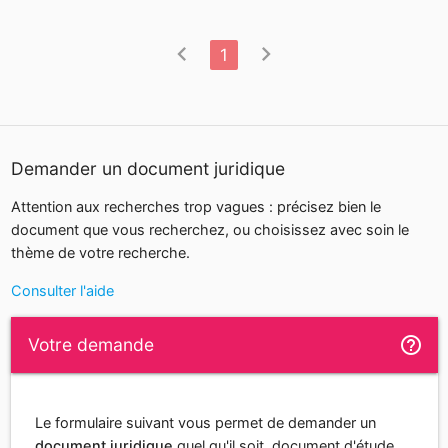
chevron_left
chevron_right
1
Demander un document juridique
Attention aux recherches trop vagues : précisez bien le
document que vous recherchez, ou choisissez avec soin le
thème de votre recherche.
Consulter l'aide
help_outline
Votre demande
Le formulaire suivant vous permet de demander un
document juridique
quel qu'il soit, document d'étude,