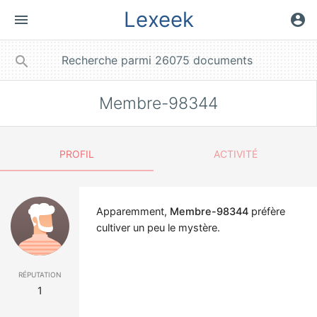
Lexeek
menu
account_circle
close
search
Membre-98344
PROFIL
ACTIVITÉ
Apparemment,
Membre-98344
préfère
cultiver un peu le mystère.
réputation
1