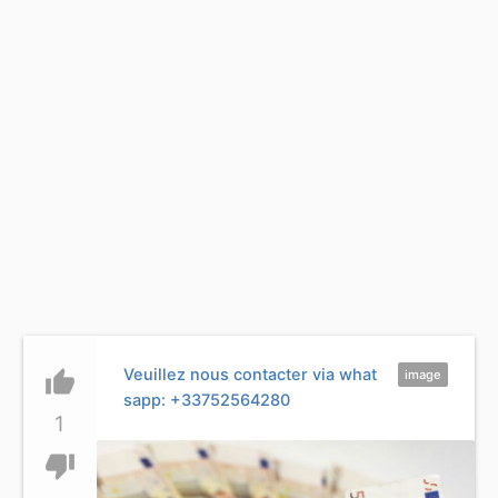
Veuillez nous contacter via what
thumb_up
image
sapp: +33752564280
1
thumb_down