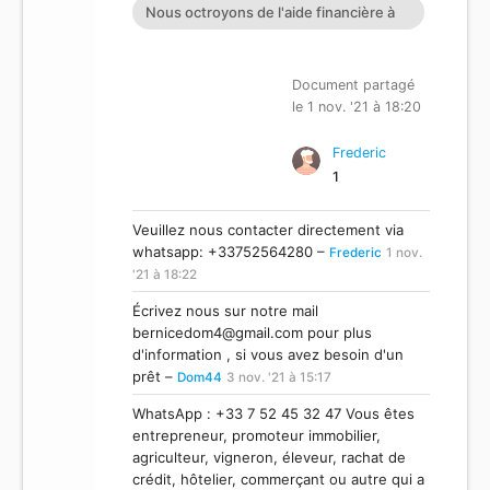
Nous octroyons de l'aide financière à
toutes personnes ayant dan
Document partagé
le 1 nov. '21 à 18:20
Frederic
1
Veuillez nous contacter directement via
whatsapp: +33752564280 –
Frederic
1 nov.
'21 à 18:22
Écrivez nous sur notre mail
bernicedom4@gmail.com
pour plus
d'information , si vous avez besoin d'un
prêt –
Dom44
3 nov. '21 à 15:17
WhatsApp : +33 7 52 45 32 47 Vous êtes
entrepreneur, promoteur immobilier,
agriculteur, vigneron, éleveur, rachat de
crédit, hôtelier, commerçant ou autre qui a