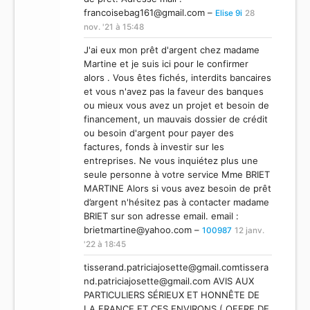
francoisebag161@gmail.com
–
Elise 9i
28
nov. '21 à 15:48
J'ai eux mon prêt d'argent chez madame
Martine et je suis ici pour le confirmer
alors . Vous êtes fichés, interdits bancaires
et vous n'avez pas la faveur des banques
ou mieux vous avez un projet et besoin de
financement, un mauvais dossier de crédit
ou besoin d'argent pour payer des
factures, fonds à investir sur les
entreprises. Ne vous inquiétez plus une
seule personne à votre service Mme BRIET
MARTINE Alors si vous avez besoin de prêt
d’argent n'hésitez pas à contacter madame
BRIET sur son adresse email. email :
brietmartine@yahoo.com
–
100987
12 janv.
'22 à 18:45
tisserand.patriciajosette@gmail.comtissera
nd.patriciajosette
@gmail.com AVIS AUX
PARTICULIERS SÉRIEUX ET HONNÊTE DE
LA FRANCE ET CES ENVIRONS.( OFFRE DE