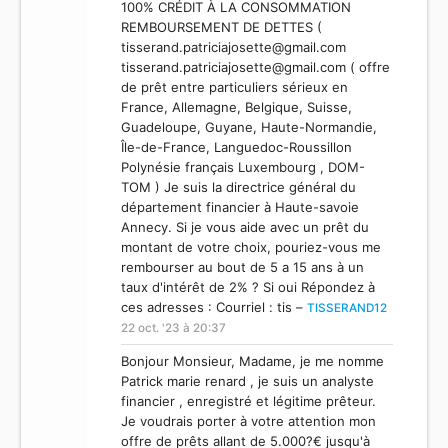
100% CRÉDIT À LA CONSOMMATION
REMBOURSEMENT DE DETTES (
tisserand.patriciajosette@gmail.com
tisserand.patriciajosette@gmail.com
( offre
de prêt entre particuliers sérieux en
France, Allemagne, Belgique, Suisse,
Guadeloupe, Guyane, Haute-Normandie,
Île-de-France, Languedoc-Roussillon
Polynésie français Luxembourg , DOM-
TOM ) Je suis la directrice général du
département financier à Haute-savoie
Annecy. Si je vous aide avec un prêt du
montant de votre choix, pouriez-vous me
rembourser au bout de 5 a 15 ans à un
taux d'intérêt de 2% ? Si oui Répondez à
ces adresses : Courriel : tis –
TISSERAND12
22 oct. '23 à 20:37
Bonjour Monsieur, Madame, je me nomme
Patrick marie renard , je suis un analyste
financier , enregistré et légitime prêteur.
Je voudrais porter à votre attention mon
offre de prêts allant de 5.000?€ jusqu'à