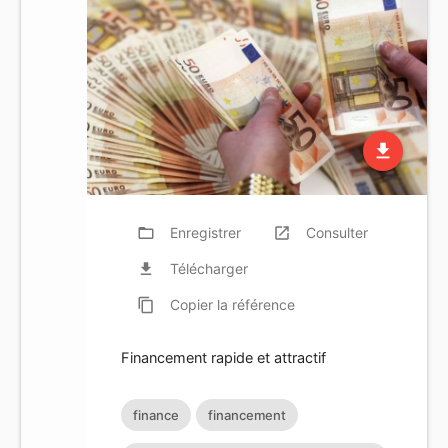
file_download
folder_open
Enregistrer
launch
Consulter
file_download
Télécharger
content_copy
Copier
la référence
Financement rapide et attractif
finance
financement