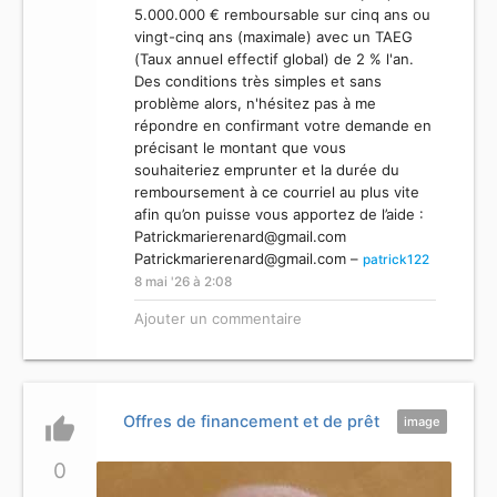
5.000.000 € remboursable sur cinq ans ou
vingt-cinq ans (maximale) avec un TAEG
(Taux annuel effectif global) de 2 % l'an.
Des conditions très simples et sans
problème alors, n'hésitez pas à me
répondre en confirmant votre demande en
précisant le montant que vous
souhaiteriez emprunter et la durée du
remboursement à ce courriel au plus vite
afin qu’on puisse vous apportez de l’aide :
Patrickmarierenard@gmail.com
Patrickmarierenard@gmail.com
–
patrick122
8 mai '26 à 2:08
Ajouter un commentaire
Offres de financement et de prêt
thumb_up
image
0