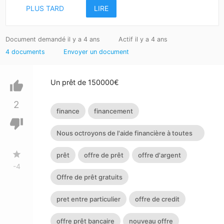
PLUS TARD
LIRE
Document demandé il y a 4 ans
Actif il y a 4 ans
4 documents
Envoyer un document
Un prêt de 150000€
thumb_up
2
finance
financement
thumb_down
Nous octroyons de l'aide financière à toutes
personnes ayant dan
star
prêt
offre de prêt
offre d'argent
-4
Offre de prêt gratuits
pret entre particulier
offre de credit
offre prêt bancaire
nouveau offre