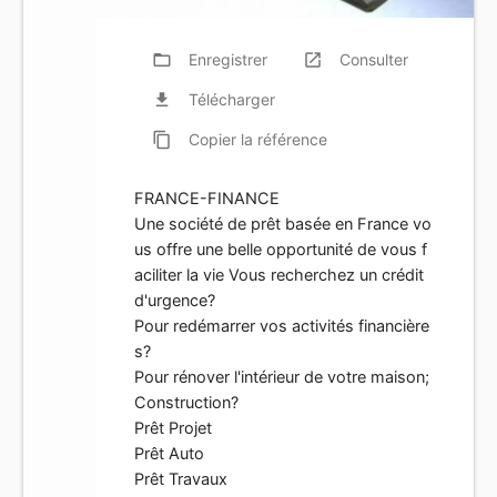
folder_open
Enregistrer
launch
Consulter
file_download
Télécharger
content_copy
Copier
la référence
FRANCE-FINANCE
Une société de prêt basée en France vo
us offre une belle opportunité de vous f
aciliter la vie Vous recherchez un crédit
d'urgence?
Pour redémarrer vos activités financière
s?
Pour rénover l'intérieur de votre maison;
Construction?
Prêt Projet
Prêt Auto
Prêt Travaux