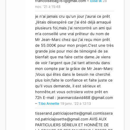
francoisebag161@gmail.com
–
Elise 9i
28
nov. '21 à 15:48
je n'ai jamais cru qu'un jour j'aurai ce prêt
,j’étais désespéré car j'ai été déjà arnaqué
plusieurs foi,mais j'ai rencontré un ami qui
m'a conseillé une vrai prêteur du nom de
Mr Jean-Marc chez qui j'ai reçu mon prêt
de 55.000€ pour mon projet.C'est une très
grande joie pour moi de témoigné de se
bienfait que ma faire cette dame.Je viens
de voir l'argent que j'ai tant attendu dans
mon compte par la grâce de Mr Jean-Marc
;Vous qui êtes dans le besoin ne cherché
plus loin;faite le confiance et faite juste ce
qu'il vous demande, il est sérieux et
honnête,et vous octroiera votre prêt en
72h E-mail : jeanmarcdavid468 @gmail.com
–
Tibo Annette
19 janv. '22 à 12:13
tisserand.patriciajosette@gmail.comtissera
nd.patriciajosette
@gmail.com AVIS AUX
PARTICULIERS SÉRIEUX ET HONNÊTE DE