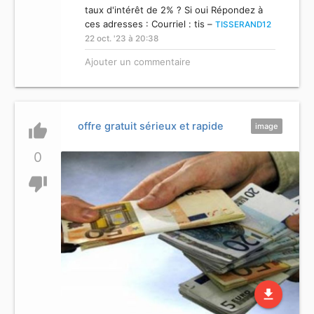
taux d'intérêt de 2% ? Si oui Répondez à
ces adresses : Courriel : tis –
TISSERAND12
22 oct. '23 à 20:38
Ajouter un commentaire
offre gratuit sérieux et rapide
thumb_up
image
0
thumb_down
file_download