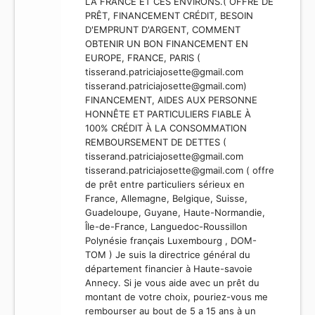
LA FRANCE ET CES ENVIRONS.( OFFRE DE
PRÊT, FINANCEMENT CRÉDIT, BESOIN
D'EMPRUNT D'ARGENT, COMMENT
OBTENIR UN BON FINANCEMENT EN
EUROPE, FRANCE, PARIS (
tisserand.patriciajosette@gmail.com
tisserand.patriciajosette@gmail.com
)
FINANCEMENT, AIDES AUX PERSONNE
HONNÊTE ET PARTICULIERS FIABLE À
100% CRÉDIT À LA CONSOMMATION
REMBOURSEMENT DE DETTES (
tisserand.patriciajosette@gmail.com
tisserand.patriciajosette@gmail.com
( offre
de prêt entre particuliers sérieux en
France, Allemagne, Belgique, Suisse,
Guadeloupe, Guyane, Haute-Normandie,
Île-de-France, Languedoc-Roussillon
Polynésie français Luxembourg , DOM-
TOM ) Je suis la directrice général du
département financier à Haute-savoie
Annecy. Si je vous aide avec un prêt du
montant de votre choix, pouriez-vous me
rembourser au bout de 5 a 15 ans à un