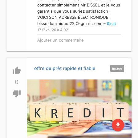
contacter simplement Mr BISSEL et je vous
garantis que vous auriez satisfaction .
VOICI SON ADRESSE ÉLECTRONIQUE.
bisseldominique 22 @ gmail . com –
Sinat
17 févr. '26 à 4:02
Ajouter un commentaire
offre de prêt rapide et fiable
thumb_up
image
0
thumb_down
file_download