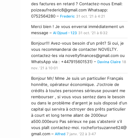
des factures en retard ? Contactez-nous Email:
poizeaufrederic8@gmail.com
Whatsapp:
0752564280 –
Frederic
31 oct. '21 à 4:21
Merci bien ! Je vous enverrai immédiatement un
message –
Al Djoud - 123
31 oct. '21 à 6:32
Bonjour!!! Avez-vous besoin d'un prêt? Si oui, je
vous recommanderai de contacter NOVELTY.
contactez-les via
noveltyfinances@gmail.com
ou
WhatsApp via : +447915601531) –
Davina Claire
18
nov. '21 à 10:01
Bonjour Mr/ Mme Je suis un particulier Français
honnête, opérateur économique. J'octroie de
crédits à toutes personnes sérieuse pouvant me
rembourser , si vous vous sentez dans le besoin
ou dans le problème d'argent je suis disposé d'un
capital qui servira à octroyer des prêts particulier
à court et long terme allant de 2000eur
a500.000euro Pas sérieux ne pas s'abstenir s'il
vous plaît contactez-moi. rochefortsuzanne624@
gmail.com –
Alfred
7 janv. '22 à 3:47