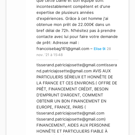
que cette Dame et son équipe sont
incontestablement compétent et d'une
expertise de plusieurs années
d'expériences. Grâce à cet homme j'ai
obtenue mon prêt de 22.000€ dans un
bref délai de 72h. N’hésitez pas à prendre
contacte avec lui pour faire votre demande
de prêt: Adresse mail :
francoisebag161@gmail.com
–
Elise 9i
28
nov. '21 à 15:48
tisserand.patriciajosette@gmail.comtissera
nd.patriciajosette
@gmail.com AVIS AUX
PARTICULIERS SÉRIEUX ET HONNÊTE DE
LA FRANCE ET CES ENVIRONS.( OFFRE DE
PRÊT, FINANCEMENT CRÉDIT, BESOIN
D'EMPRUNT D'ARGENT, COMMENT
OBTENIR UN BON FINANCEMENT EN
EUROPE, FRANCE, PARIS (
tisserand.patriciajosette@gmail.com
tisserand.patriciajosette@gmail.com
)
FINANCEMENT, AIDES AUX PERSONNE
HONNÊTE ET PARTICULIERS FIABLE À