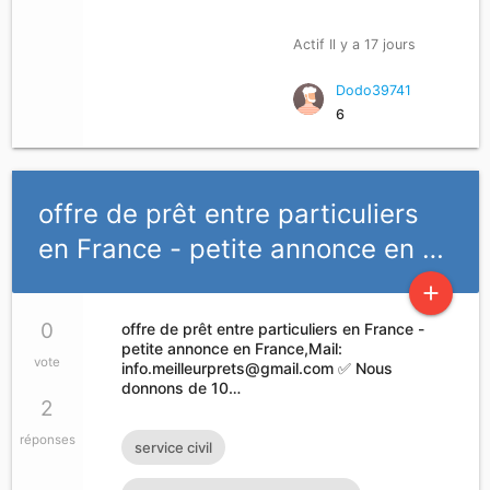
rembourser si vous vous sentez dans le
Actif Il y a 17 jours
besoin ou dans le problème d'argent je
dispose d'un capital qui servira à octroyer
Dodo39741
6
des prêts particuliers à court moyens et
long terme allant de 2.000 euros à
500.000 euros Pas sérieux peut s'abstenir
offre de prêt entre particuliers
s'il vous plaît contactez-moi via
en France - petite annonce en …
moneycash2010@gmail.com
add
0
offre de prêt entre particuliers en France -
petite annonce en France,Mail:
vote
info.meilleurprets@gmail.com
✅ Nous
donnons de 10…
2
réponses
service civil