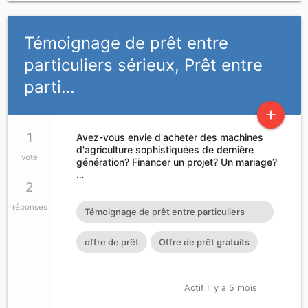
Témoignage de prêt entre
particuliers sérieux, Prêt entre
parti…
add
1
Avez-vous envie d'acheter des machines
d'agriculture sophistiquées de dernière
vote
génération? Financer un projet? Un mariage?
…
2
réponses
Témoignage de prêt entre particuliers
sérieux Prêt entre particuliers en ligne
offre de prêt
Offre de prêt gratuits
Prêt personnel Prêt urgent Acheter une
voiture de travail d'urgence Prêt urgent en
Actif Il y a 5 mois
France et en Belgique Contact E-mail :