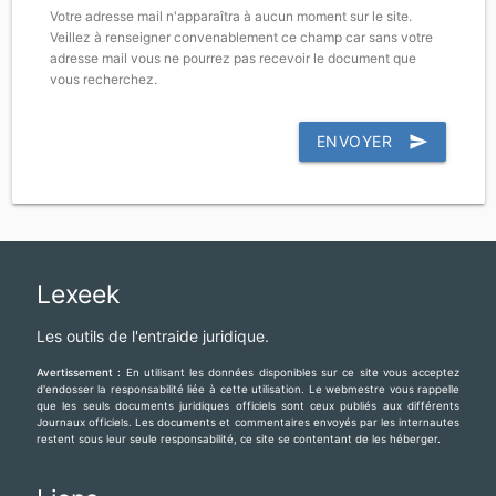
Votre adresse mail n'apparaîtra à aucun moment sur le site.
Veillez à renseigner convenablement ce champ car sans votre
adresse mail vous ne pourrez pas recevoir le document que
vous recherchez.
ENVOYER
send
Lexeek
Les outils de l'entraide juridique.
Avertissement :
En utilisant les données disponibles sur ce site vous acceptez
d'endosser la responsabilité liée à cette utilisation. Le webmestre vous rappelle
que les seuls documents juridiques officiels sont ceux publiés aux différents
Journaux officiels. Les documents et commentaires envoyés par les internautes
restent sous leur seule responsabilité, ce site se contentant de les héberger.