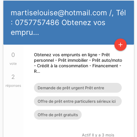
martiselouise@hotmail.com
/, Tél
: 0757757486 Obtenez vos
empru…
add
0
Obtenez vos emprunts en ligne - Prêt
personnel - Prêt immobilier - Prêt auto/moto
vote
- Crédit à la consommation - Financement -
R…
2
réponses
Demande de prêt urgent Prêt entre
particuliers en 72h : cherylgr
Offre de prêt entre particuliers sérieux ici
en France à Guadelo
Offre de prêt gratuits
Actif Il y a 3 mois