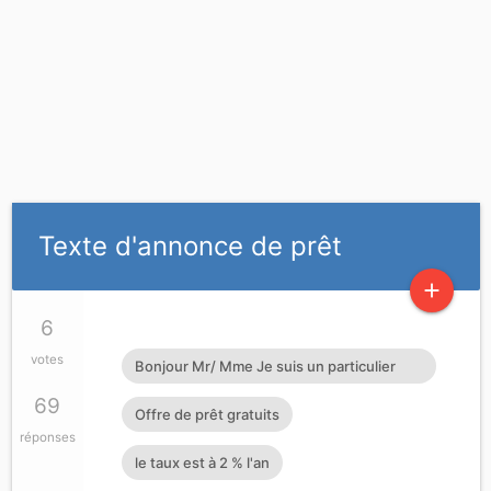
Texte d'annonce de prêt
add
6
votes
Bonjour Mr/ Mme Je suis un particulier
Français honnête opérateur économique.
69
Offre de prêt gratuits
J'octroie de crédits prêts d'argent à
réponses
le taux est à 2 % l'an
toutes personnes sérieuses pouvant me