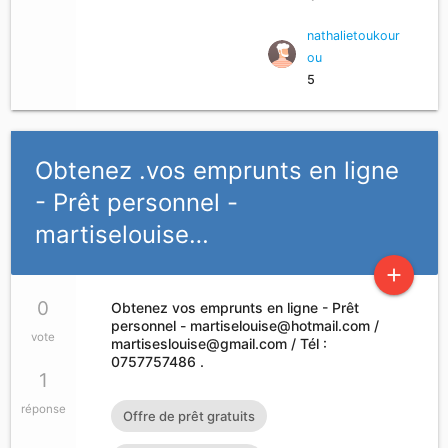
nathalietoukour
ou
5
Obtenez .vos emprunts en ligne
- Prêt personnel -
martiselouise…
add
0
Obtenez vos emprunts en ligne - Prêt
personnel -
martiselouise@hotmail.com
/
vote
martiseslouise@gmail.com
/ Tél :
0757757486 .
1
réponse
Offre de prêt gratuits