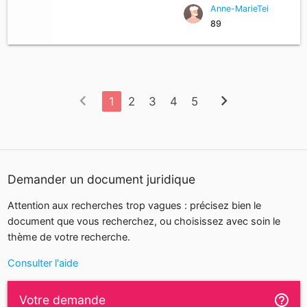
Anne-MarieTei
cherylgremont3@gmail.com
89
chevron_left
chevron_right
1
2
3
4
5
Demander un document juridique
Attention aux recherches trop vagues : précisez bien le
document que vous recherchez, ou choisissez avec soin le
thème de votre recherche.
Consulter l'aide
help_outline
Votre demande