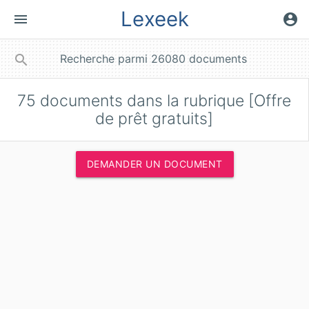
Lexeek
menu
account_circle
close
search
75
documents dans la rubrique [Offre
de prêt gratuits]
DEMANDER UN DOCUMENT