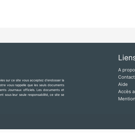
Lien
A prop
Contact
ibles sur ce site vous acceptez d'endosser la
Aide
mestre vous rappelle que les seuls documents
érents Journaux officiels. Les documents et
Accès a
t sous leur seule responsabilité, ce site se
Mention