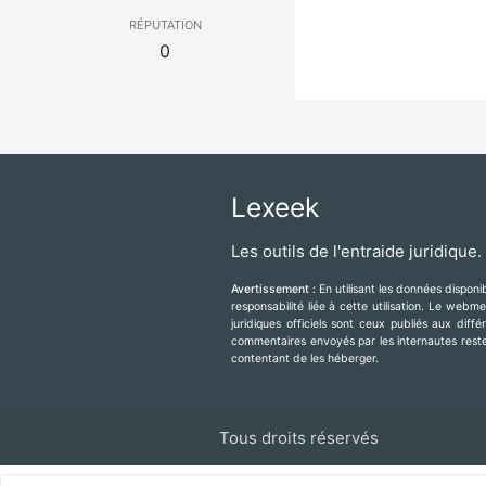
réputation
0
Lexeek
Les outils de l'entraide juridique.
Avertissement :
En utilisant les données dispon
responsabilité liée à cette utilisation. Le web
juridiques officiels sont ceux publiés aux diff
commentaires envoyés par les internautes resten
contentant de les héberger.
Tous droits réservés