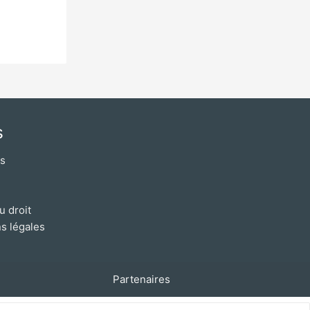
s
os
u droit
s légales
Partenaires