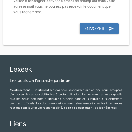
Veillez à renseigner convenablement ce champ car sans votre
adresse mail vous ne pourrez pas recevoir le document que
vous recherchez.
ENVOYER
send
Lexeek
Les outils de l'entraide juridique.
Avertissement :
En utilisant les données disponibles sur ce site vous acceptez
d'endosser la responsabilité liée à cette utilisation. Le webmestre vous rappelle
que les seuls documents juridiques officiels sont ceux publiés aux différents
Journaux officiels. Les documents et commentaires envoyés par les internautes
restent sous leur seule responsabilité, ce site se contentant de les héberger.
Liens