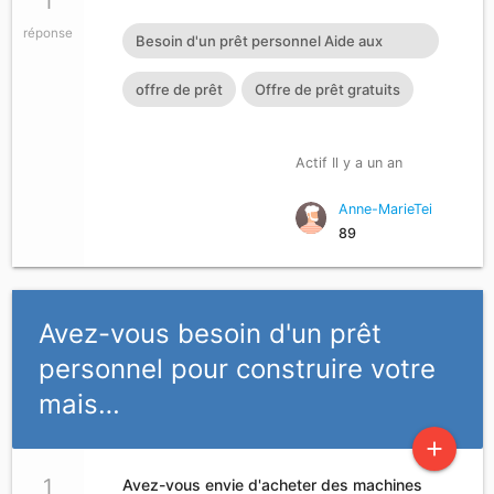
1
réponse
Besoin d'un prêt personnel Aide aux
particuliers honnêtes en difficultés Crédit
offre de prêt
Offre de prêt gratuits
entre particuliers honnêtes Prêt
personnel sans passer par une banque
Actif Il y a un an
Prêt entre particuliers honnêtes en France
Anne-MarieTei
et La Belgique Prêt personnel sans passer
89
par une banque :
cherylgremont3@gmail.com
Avez-vous besoin d'un prêt
personnel pour construire votre
mais…
add
1
Avez-vous envie d'acheter des machines