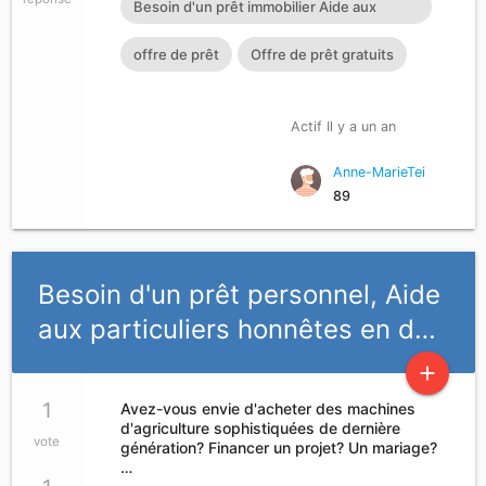
Besoin d'un prêt immobilier Aide aux
particuliers honnêtes en difficultés Crédit
offre de prêt
Offre de prêt gratuits
entre particuliers honnêtes Prêt
personnel sans passer par une banque
Actif Il y a un an
Prêt entre particuliers honnêtes en France
Anne-MarieTei
et La Belgique Prêt personnel sans passer
89
par une banque :
cherylgremont3@gmail.com
Besoin d'un prêt personnel, Aide
aux particuliers honnêtes en d…
add
1
Avez-vous envie d'acheter des machines
d'agriculture sophistiquées de dernière
vote
génération? Financer un projet? Un mariage?
…