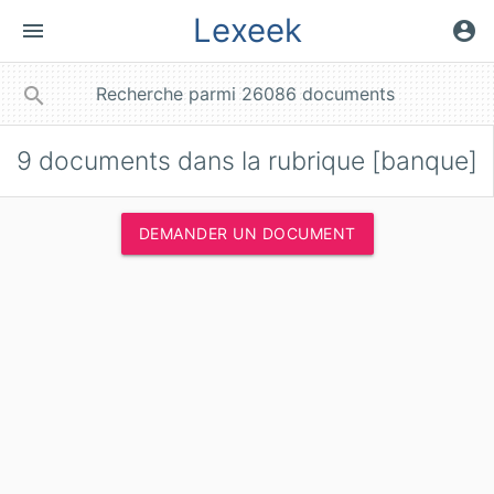
Lexeek
menu
account_circle
close
search
9
documents dans la rubrique [banque]
DEMANDER UN DOCUMENT