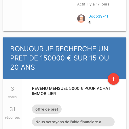
Actif Il y a 17 jours
besoin ou dans le problème d'argent je
dispose d'un capital qui servira à octroyer
Dodo39741
6
des prêts particuliers à court moyens et
long terme allant de 2.000 euros à
500.000 euros Pas sérieux peut s'abstenir
BONJOUR JE RECHERCHE UN
s'il vous plaît contactez-moi via
PRET DE 150000 € SUR 15 OU
moneycash2010@gmail.com
20 ANS
add
3
REVENU MENSUEL 5000 € POUR ACHAT
IMMOBILIER
votes
31
offre de prêt
réponses
Nous octroyons de l'aide financière à