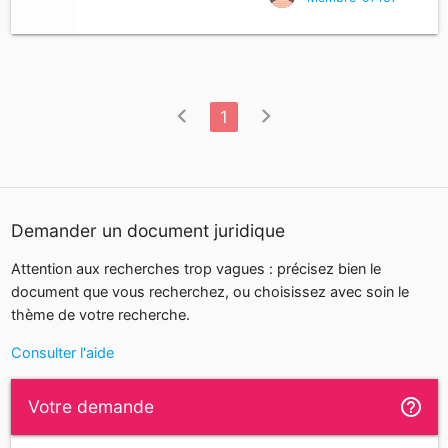
chevron_left
chevron_right
1
Demander un document juridique
Attention aux recherches trop vagues : précisez bien le
document que vous recherchez, ou choisissez avec soin le
thème de votre recherche.
Consulter l'aide
help_outline
Votre demande