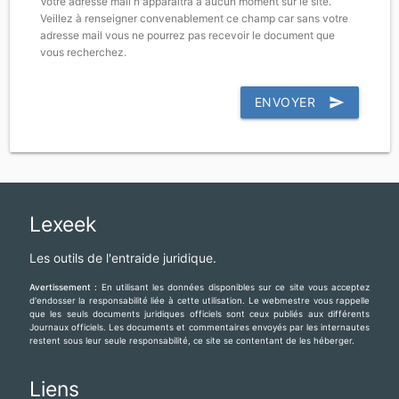
Votre adresse mail n'apparaîtra à aucun moment sur le site.
Veillez à renseigner convenablement ce champ car sans votre
adresse mail vous ne pourrez pas recevoir le document que
vous recherchez.
ENVOYER
send
Lexeek
Les outils de l'entraide juridique.
Avertissement :
En utilisant les données disponibles sur ce site vous acceptez
d'endosser la responsabilité liée à cette utilisation. Le webmestre vous rappelle
que les seuls documents juridiques officiels sont ceux publiés aux différents
Journaux officiels. Les documents et commentaires envoyés par les internautes
restent sous leur seule responsabilité, ce site se contentant de les héberger.
Liens