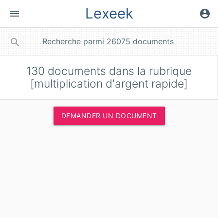
Lexeek
menu
account_circle
close
search
130
documents dans la rubrique
[multiplication d'argent rapide]
DEMANDER UN DOCUMENT