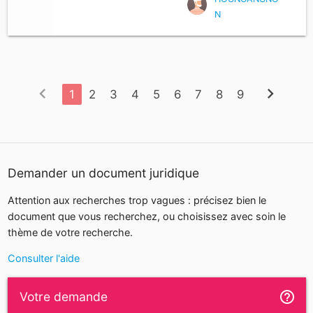
N
chevron_left
chevron_right
1
2
3
4
5
6
7
8
9
Demander un document juridique
Attention aux recherches trop vagues : précisez bien le
document que vous recherchez, ou choisissez avec soin le
thème de votre recherche.
Consulter l'aide
help_outline
Votre demande