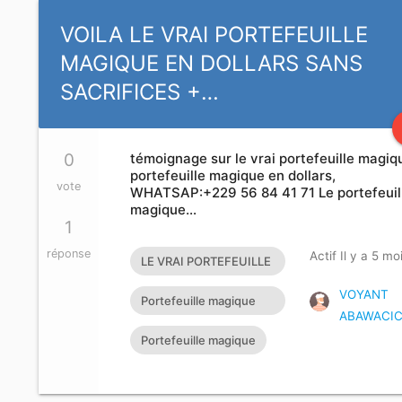
VOILA LE VRAI PORTEFEUILLE
MAGIQUE EN DOLLARS SANS
SACRIFICES +…
0
témoignage sur le vrai portefeuille magiq
portefeuille magique en dollars,
vote
WHATSAP:+229 56 84 41 71 Le portefeuil
magique…
1
réponse
Actif Il y a 5 mo
LE VRAI PORTEFEUILLE
MAGIQUE EXISTE T’IL?
VOYANT
Portefeuille magique
ABAWACI
rapide
Portefeuille magique