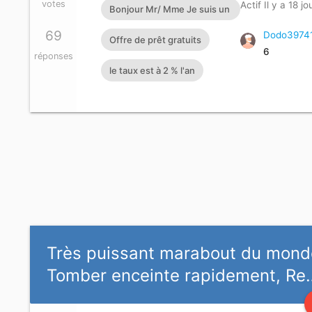
votes
Actif Il y a 18 jo
Bonjour Mr/ Mme Je suis un
particulier Français honnête
69
Dodo3974
Offre de prêt gratuits
6
opérateur économique.
réponses
le taux est à 2 % l'an
J'octroie de crédits prêts
d'argent à toutes personnes
sérieuses pouvant me
rembourser si vous vous
sentez dans le besoin ou
dans le problème d'argent je
dispose d'un capital qui
servira à octroyer des prêts
Très puissant marabout du mond
particuliers à court moyens
Tomber enceinte rapidement, Re
et long terme allant de
2.000 euros à 500.000