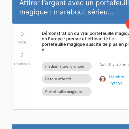
Attirer l’argent avec un portefeuil
magique : marabout sérieu…
0
Démonstration du vrai portefeuille magiq
en Europe : preuve et efficacité Le
vote
portefeuille magique suscite de plus en p
d’…
2
réponses
Actif Il y a 3 mo
medium rituel d'amour
rapide efficace
Membre-
Retour affectif
107293
amoureux immédiat
Portefeuille magique
gratuit Rituel retour
très efficace
affectif