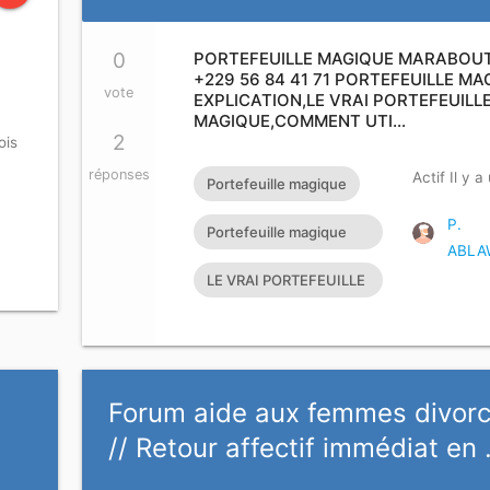
0
PORTEFEUILLE MAGIQUE MARABOUT, 
+229 56 84 41 71 PORTEFEUILLE MA
vote
EXPLICATION,LE VRAI PORTEFEUILL
MAGIQUE,COMMENT UTI…
2
ois
réponses
Actif Il y 
Portefeuille magique
P.
Portefeuille magique
ABLA
rapide
LE VRAI PORTEFEUILLE
MAGIQUE EXISTE T’IL?
Forum aide aux femmes divor
// Retour affectif immédiat en