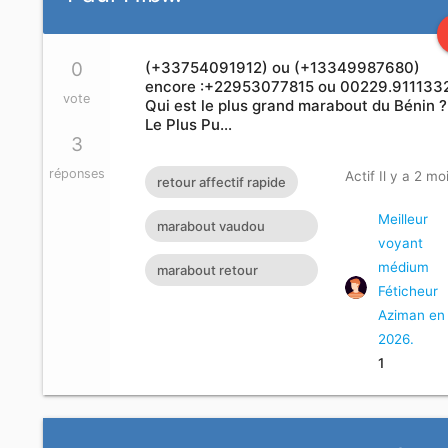
0
(+33754091912) ou (+13349987680)
encore :+22953077815 ou 00229.911133
vote
Qui est le plus grand marabout du Bénin ?
Le Plus Pu…
3
réponses
Actif Il y a 2 mo
retour affectif rapide
Meilleur
marabout vaudou
voyant
retour affectif retour
médium
marabout retour
affectif sérieux retour d
Féticheur
affectif marabout
Aziman en
africain suisse
2026.
1