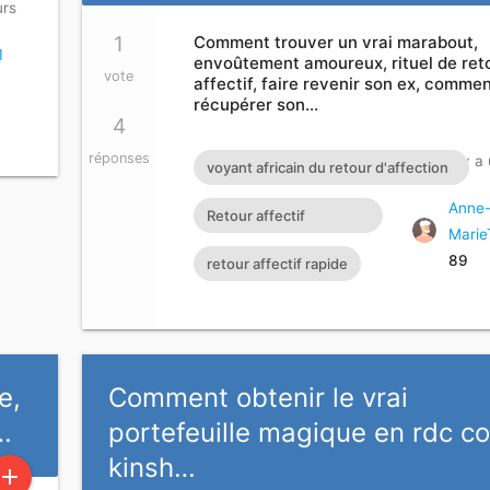
urs
1
Comment trouver un vrai marabout,
1
envoûtement amoureux, rituel de ret
vote
affectif, faire revenir son ex, comme
récupérer son…
4
réponses
Actif Il y 
voyant africain du retour d'affection
faire revenir son ex comment tomber
Anne
Retour affectif
Marie
enceinte rapidement Retour affectif
amoureux immédiat
89
retour affectif rapide
immédiat Comment trouver un vrai
gratuit Rituel retour
marabout Retour affectif de son ex
affectif
E-MAIL :
maitre.fa.olouwoashewa@gmail.com
e,
Comment obtenir le vrai
CONTACT SUR WHATSAPP : +233
…
portefeuille magique en rdc c
57 651 4924
kinsh…
add