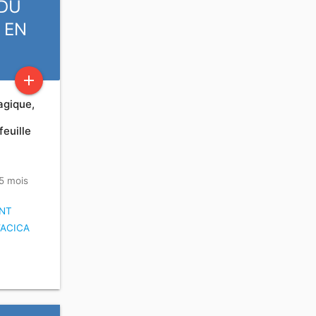
 DU
 EN
add
agique,
euille
 5 mois
NT
ACICA