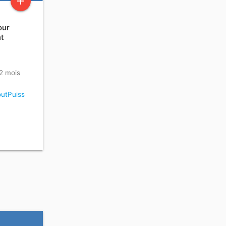
add
our
nt
 2 mois
utPuiss