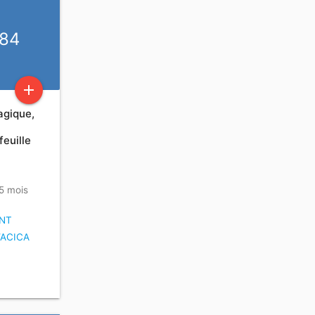
 84
add
agique,
euille
 5 mois
NT
ACICA