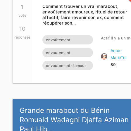
euros Pas sérieux peut
1
Comment trouver un vrai marabout,
envoûtement amoureux, rituel de retour
s'abstenir s'il vous plaît
vote
affectif, faire revenir son ex, comment
récupérer son…
contactez-moi via
10
moneycash2010@gmail.com
réponses
Actif Il y a un m
envoûtement
amoureux
Anne-
envoutement
MarieTei
amoureux rapide
89
envoutement d'amour
rapide
Grande marabout du Bénin
Romuald Wadagni Djaffa Aziman
Paul Hib…