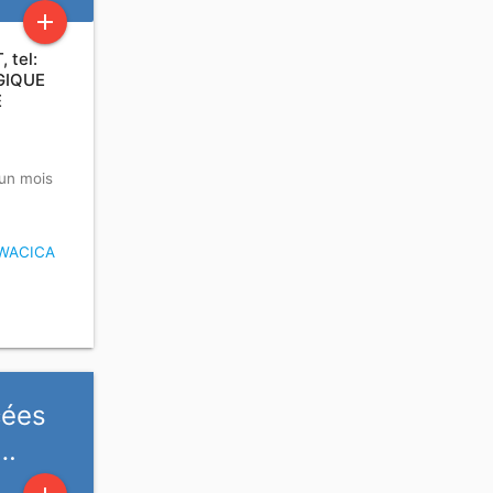
add
tel:
GIQUE
E
a un mois
WACICA
cées
 …