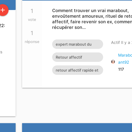
add
1
Comment trouver un vrai marabout,
envoûtement amoureux, rituel de ret
vote
affectif, faire revenir son ex, comme
22:
récupérer son…
1
réponse
Actif Il y a
expert marabout du
is
retour d'affection
Marabo
Retour affectif
ant92
amoureux immédiat
117
retour affectif rapide et
gratuit Rituel retour
efficace
affectif