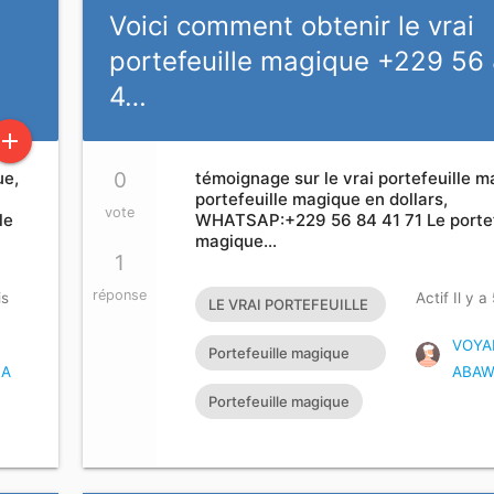
Voici comment obtenir le vrai
portefeuille magique +229 56
4…
add
ue,
0
témoignage sur le vrai portefeuille m
portefeuille magique en dollars,
vote
le
WHATSAP:+229 56 84 41 71 Le portef
magique…
1
réponse
is
Actif Il y a
LE VRAI PORTEFEUILLE
MAGIQUE EXISTE T’IL?
VOYA
Portefeuille magique
CA
ABAW
rapide
Portefeuille magique