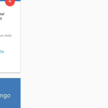
add
our
nt
a un mois
-
Tei
ongo