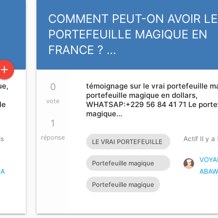
COMMENT PEUT-ON AVOIR LE
PORTEFEUILLE MAGIQUE EN
FRANCE ? …
add
ue,
0
témoignage sur le vrai portefeuille m
portefeuille magique en dollars,
vote
le
WHATSAP:+229 56 84 41 71 Le portef
magique…
1
réponse
is
Actif Il y a
LE VRAI PORTEFEUILLE
MAGIQUE EXISTE T’IL?
VOYA
Portefeuille magique
CA
ABAW
rapide
Portefeuille magique