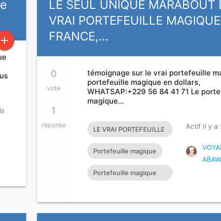
le
LE SEUL UNIQUE MARABOUT
VRAI PORTEFEUILLE MAGIQUE
FRANCE,…
add
ue
0
témoignage sur le vrai portefeuille m
lus
portefeuille magique en dollars,
vote
WHATSAP:+229 56 84 41 71 Le portef
magique…
1
is
réponse
Actif Il y a
LE VRAI PORTEFEUILLE
MAGIQUE EXISTE T’IL?
VOYA
Portefeuille magique
ABAW
Portefeuille magique
rapide