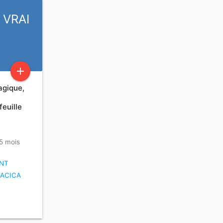
 VRAI
add
agique,
euille
 5 mois
NT
ACICA