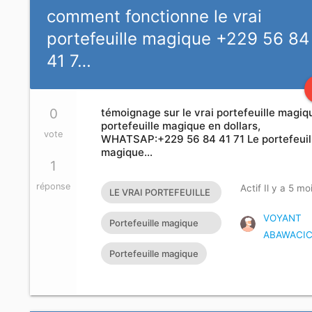
comment fonctionne le vrai
portefeuille magique +229 56 84
41 7…
0
témoignage sur le vrai portefeuille magiq
portefeuille magique en dollars,
vote
WHATSAP:+229 56 84 41 71 Le portefeuil
magique…
1
réponse
Actif Il y a 5 mo
LE VRAI PORTEFEUILLE
MAGIQUE EXISTE T’IL?
VOYANT
Portefeuille magique
ABAWACI
rapide
Portefeuille magique