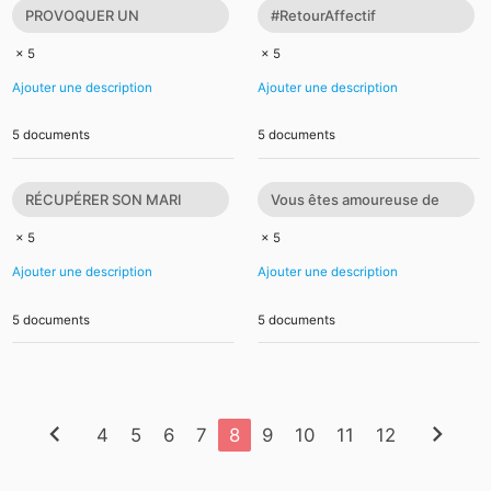
PROVOQUER UN
#RetourAffectif
AVORTEMENT À
#AmourRetrouvé
× 5
× 5
DISTANCE- RITUEL POUR
#RetourDAmour
Ajouter une description
Ajouter une description
AVORTER UNE GROS
#RéconciliationAmou
5 documents
5 documents
RÉCUPÉRER SON MARI
Vous êtes amoureuse de
RETOUR AFFECTIF RAPIDE
quelqu'un et ce n'est pas
× 5
× 5
RETOUR D'AFFECTION EFF
réciproque ? Vo
Ajouter une description
Ajouter une description
5 documents
5 documents
chevron_left
chevron_right
4
5
6
7
8
9
10
11
12