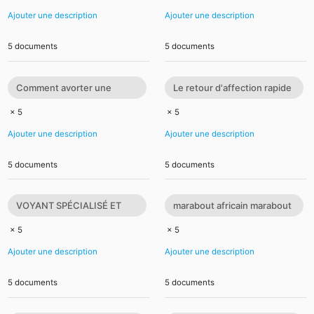
Ajouter une description
Ajouter une description
5 documents
5 documents
Comment avorter une
Le retour d'affection rapide
grossesse à distance par la
c'est l'art de travailler avec
× 5
× 5
magie?
les
Ajouter une description
Ajouter une description
5 documents
5 documents
VOYANT SPÉCIALISÉ ET
marabout africain marabout
VAUDOU POUR FAIRE
africain paris marabout
× 5
× 5
REVENIR L’ÊTRE AIMÉ
africain seri
Ajouter une description
Ajouter une description
5 documents
5 documents