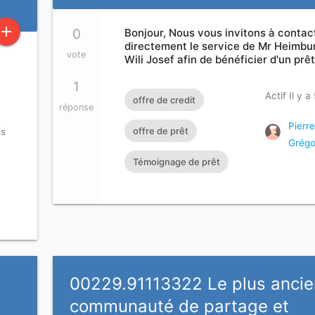
add
0
Bonjour, Nous vous invitons à contac
directement le service de Mr Heimbu
vote
Wili Josef afin de bénéficier d'un prêt
1
Actif Il y a
offre de credit
réponse
Pierre
offre de prêt
is
Grégo
Témoignage de prêt
00229.91113322 Le plus anci
t
communauté de partage et