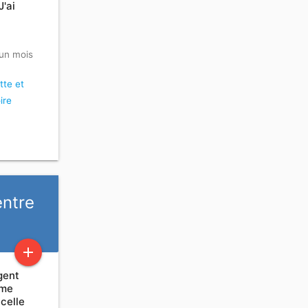
 J'ai
a un mois
tte et
ire
entre
add
gent
Mme
celle