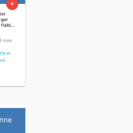
add
ter
rger
 fiabl…
 5 mois
tte et
ire
enne