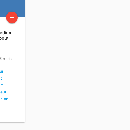
add
Médium
bout
 6 mois
ur
t
um
heur
n en