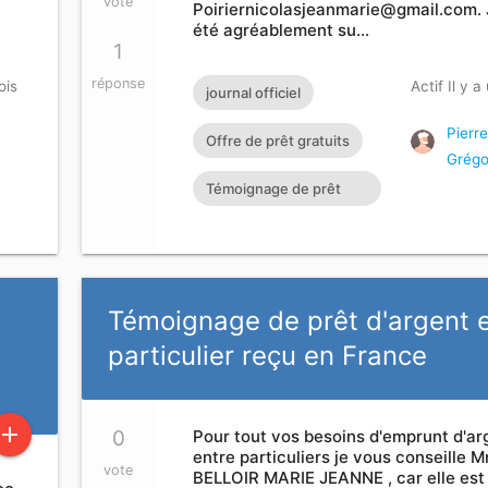
vote
Poiriernicolasjeanmarie@gmail.com
.
été agréablement su…
1
réponse
ois
Actif Il y 
journal officiel
Pierre
Offre de prêt gratuits
Grégo
Témoignage de prêt
Prêt rapide en ligne
Témoignage de prêt
Prêt
Témoignage de prêt d'argent 
particulier reçu en France
add
0
Pour tout vos besoins d'emprunt d'ar
entre particuliers je vous conseille 
vote
BELLOIR MARIE JEANNE , car elle est 