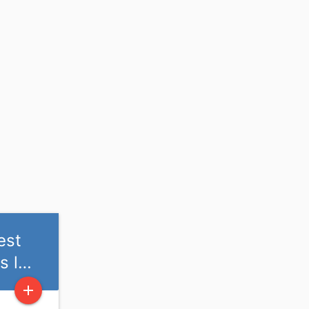
est
s l…
add