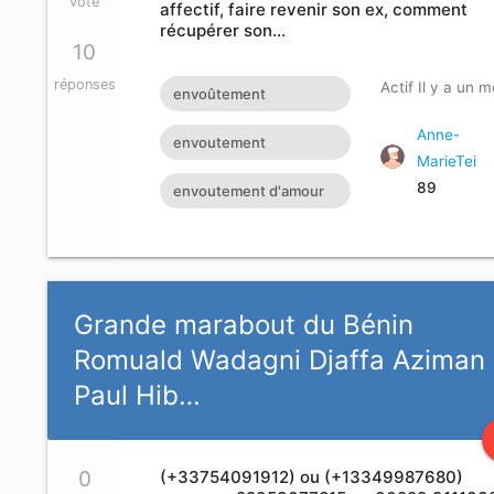
vote
affectif, faire revenir son ex, comment
euros Pas sérieux peut
récupérer son…
10
s'abstenir s'il vous plaît
réponses
contactez-moi via
Actif Il y a un m
envoûtement
moneycash2010@gmail.com
amoureux
Anne-
envoutement
MarieTei
amoureux rapide
89
envoutement d'amour
rapide
Grande marabout du Bénin
Romuald Wadagni Djaffa Aziman
Paul Hib…
0
(+33754091912) ou (+13349987680)