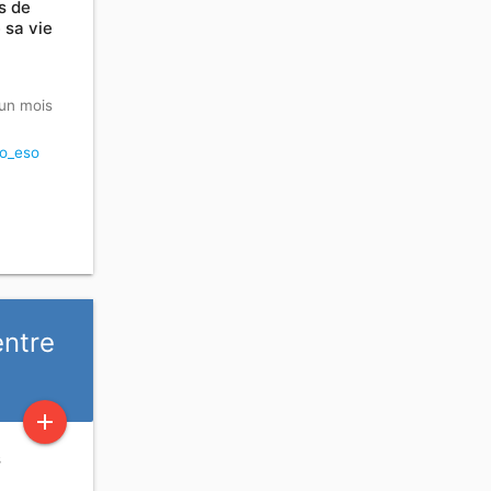
s de
 sa vie
a un mois
o_eso
entre
add
s