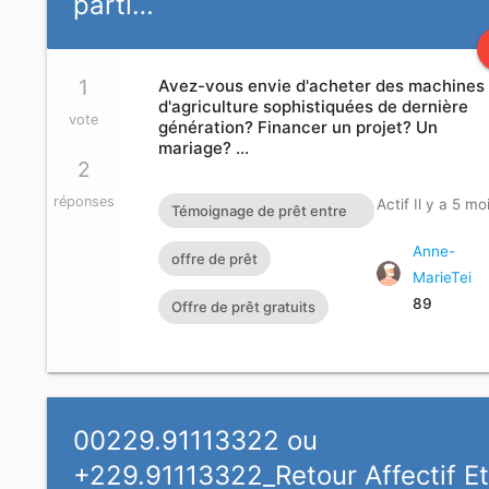
parti…
1
Avez-vous envie d'acheter des machines
d'agriculture sophistiquées de dernière
vote
génération? Financer un projet? Un
mariage? …
2
réponses
Actif Il y a 5 mo
Témoignage de prêt entre
particuliers sérieux Prêt
Anne-
offre de prêt
MarieTei
entre particuliers en ligne
89
Offre de prêt gratuits
Prêt personnel Prêt urgent
Acheter une voiture de
travail d'urgence Prêt
urgent en France et en
00229.91113322 ou
Belgique Contact E-mail :
+229.91113322_Retour Affectif E