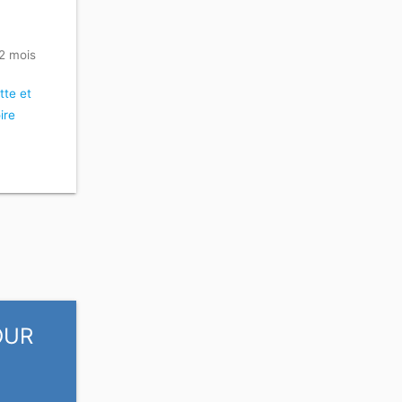
 2 mois
tte et
ire
OUR