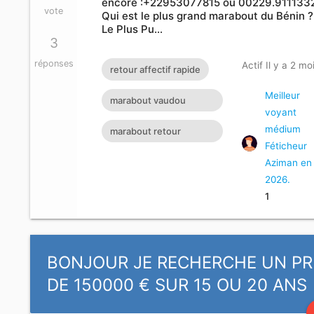
encore :+22953077815 ou 00229.911133
vote
Qui est le plus grand marabout du Bénin ?
Le Plus Pu…
3
réponses
Actif Il y a 2 mo
retour affectif rapide
Meilleur
marabout vaudou
voyant
retour affectif retour
médium
marabout retour
affectif sérieux retour d
Féticheur
affectif marabout
Aziman en
africain suisse
2026.
1
BONJOUR JE RECHERCHE UN PR
DE 150000 € SUR 15 OU 20 ANS