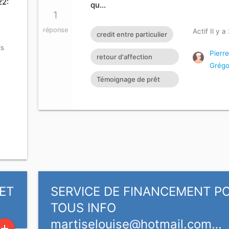
22:
qu…
1
réponse
Actif Il y a
credit entre particulier
is
Pierre
retour d'affection
Grégo
France Belgique Suisse
Témoignage de prêt
Allemagne
Prêt rapide en ligne
Témoignage de prêt
Prêt
ET
SERVICE DE FINANCEMENT P
TOUS INFO
martiselouise@hotmail.com
…
add