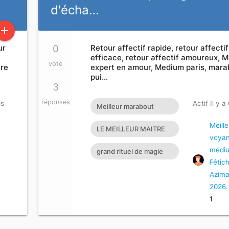
d'écha…
add
ur
0
Retour affectif rapide, retour affectif
efficace, retour affectif amoureux, 
vote
tre
expert en amour, Medium paris, mara
pui…
3
réponses
is
Actif Il y a
Meilleur marabout
africain à Paris
Meille
LE MEILLEUR MAITRE
voyan
MARABOUT DU
médi
grand rituel de magie
MONDE LE PLUS
Fétic
blanche pour récupérer
Azima
GRAND ET PUISSANT M
son amour perdu mag
2026.
1