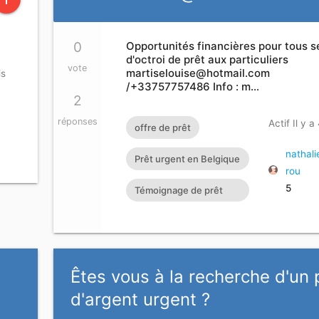
0
Opportunités financières pour tous s
d'octroi de prêt aux particuliers
vote
martiselouise@hotmail.com
is
/+33757757486 Info : m…
2
réponses
Actif Il y a
offre de prêt
nathal
Prêt urgent en Belgique
rou
Emprunt en France Prêt
5
Témoignage de prêt
entre particulier
sans frais
Êtes vous à la recherche d'un 
d'argent urgent ?