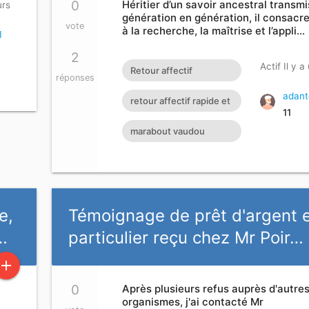
0
Héritier d’un savoir ancestral transmi
urs
génération en génération, il consacre
vote
à la recherche, la maîtrise et l’appli…
1
2
Actif Il y 
Retour affectif
réponses
amoureux immédiat
adant
retour affectif rapide et
11
gratuit Rituel retour
efficace
marabout vaudou
affectif
retour affectif retour
affectif sérieux retour d
e,
Témoignage de prêt d'argent 
…
particulier reçu chez Mr Poir…
add
0
Après plusieurs refus auprès d'autre
organismes, j'ai contacté Mr