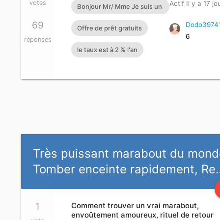
votes
Actif Il y a 17 jo
Bonjour Mr/ Mme Je suis un
particulier Français honnête
69
Dodo3974
Offre de prêt gratuits
6
opérateur économique.
réponses
le taux est à 2 % l'an
J'octroie de crédits prêts
d'argent à toutes personnes
sérieuses pouvant me
rembourser si vous vous
sentez dans le besoin ou
dans le problème d'argent je
dispose d'un capital qui
Très puissant marabout du mond
servira à octroyer des prêts
Tomber enceinte rapidement, Re
particuliers à court moyens
et long terme allant de
1
Comment trouver un vrai marabout,
2.000 euros à 500.000
envoûtement amoureux, rituel de retour