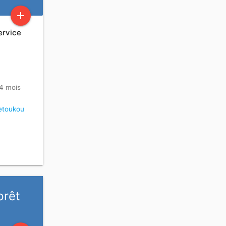
add
ervice
 4 mois
ietoukou
prêt