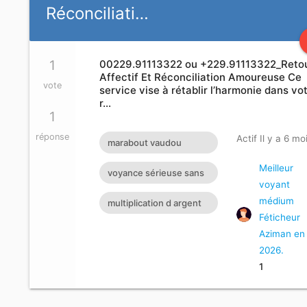
cherylgremont3@gmail.com
Réconciliati…
1
00229.91113322 ou +229.91113322_Reto
Affectif Et Réconciliation Amoureuse Ce
vote
service vise à rétablir l’harmonie dans vo
r…
1
réponse
Actif Il y a 6 mo
marabout vaudou
retour affectif retour
Meilleur
voyance sérieuse sans
voyant
affectif sérieux retour d
support magie blanche
médium
multiplication d argent
d'amour
Féticheur
vidéo
Aziman en
2026.
1