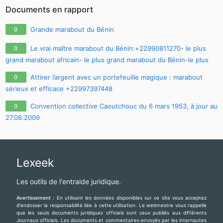
Documents en rapport
Grande marabout du Bénin
0
Le vrai maître marabout du Bénin:+22990811270- le plus
0
grand marabout africain- le plus grand marabout du Bénin-le plus
grand marabout du monde
Attirer l’argent avec un portefeuille magique : marabout
0
sérieux et efficace +22997397448
Convention collective Caoutchouc du 6 mars 1953, à jour au
0
27.08.2009
Lexeek
Les outils de l'entraide juridique.
Avertissement :
En utilisant les données disponibles sur ce site vous acceptez
d'endosser la responsabilité liée à cette utilisation. Le webmestre vous rappelle
que les seuls documents juridiques officiels sont ceux publiés aux différents
Journaux officiels. Les documents et commentaires envoyés par les internautes