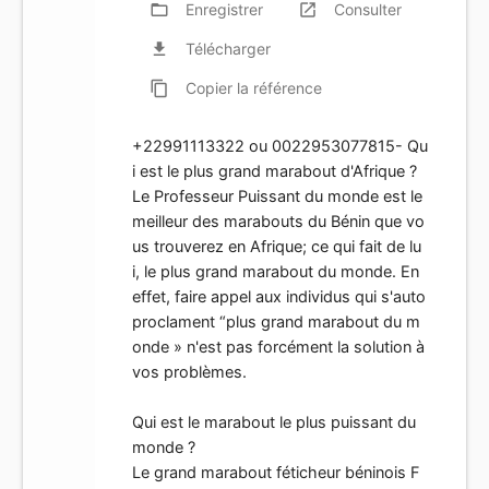
folder_open
Enregistrer
launch
Consulter
file_download
Télécharger
content_copy
Copier
la référence
+22991113322 ou 0022953077815- Qu
i est le plus grand marabout d'Afrique ?
Le Professeur Puissant du monde est le
meilleur des marabouts du Bénin que vo
us trouverez en Afrique; ce qui fait de lu
i, le plus grand marabout du monde. En
effet, faire appel aux individus qui s'auto
proclament “plus grand marabout du m
onde » n'est pas forcément la solution à
vos problèmes.
Qui est le marabout le plus puissant du
monde ?
Le grand marabout féticheur béninois F