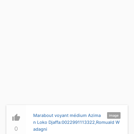
Marabout voyant médium Azima
thumb_up
image
n Loko Djaffa:0022991113322,Romuald W
0
adagni