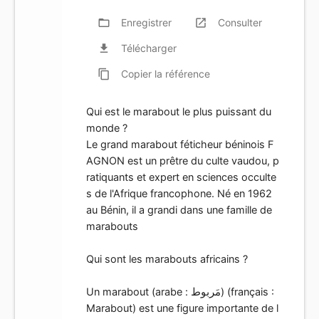
folder_open
Enregistrer
launch
Consulter
file_download
Télécharger
content_copy
Copier
la référence
Qui est le marabout le plus puissant du
monde ?
Le grand marabout féticheur béninois F
AGNON est un prêtre du culte vaudou, p
ratiquants et expert en sciences occulte
s de l'Afrique francophone. Né en 1962
au Bénin, il a grandi dans une famille de
marabouts
Qui sont les marabouts africains ?
Un marabout (arabe : مَربوط) (français :
Marabout) est une figure importante de l