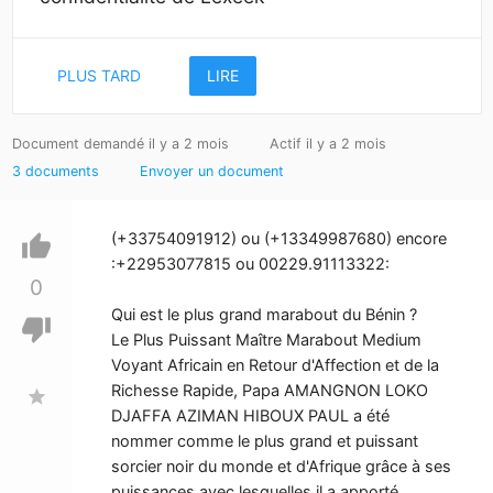
PLUS TARD
LIRE
Document demandé il y a 2 mois
Actif il y a 2 mois
3 documents
Envoyer un document
(+33754091912) ou (+13349987680) encore
thumb_up
:+22953077815 ou 00229.91113322:
0
Qui est le plus grand marabout du Bénin ?
thumb_down
Le Plus Puissant Maître Marabout Medium
Voyant Africain en Retour d'Affection et de la
Richesse Rapide, Papa AMANGNON LOKO
star
DJAFFA AZIMAN HIBOUX PAUL a été
nommer comme le plus grand et puissant
sorcier noir du monde et d'Afrique grâce à ses
puissances avec lesquelles il a apporté