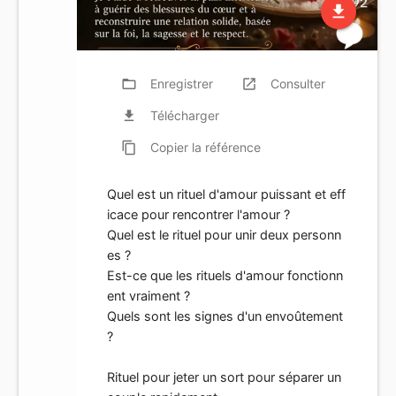
file_download
folder_open
Enregistrer
launch
Consulter
file_download
Télécharger
content_copy
Copier
la référence
Quel est un rituel d'amour puissant et eff
icace pour rencontrer l'amour ?
Quel est le rituel pour unir deux personn
es ?
Est-ce que les rituels d'amour fonctionn
ent vraiment ?
Quels sont les signes d'un envoûtement
?
Rituel pour jeter un sort pour séparer un