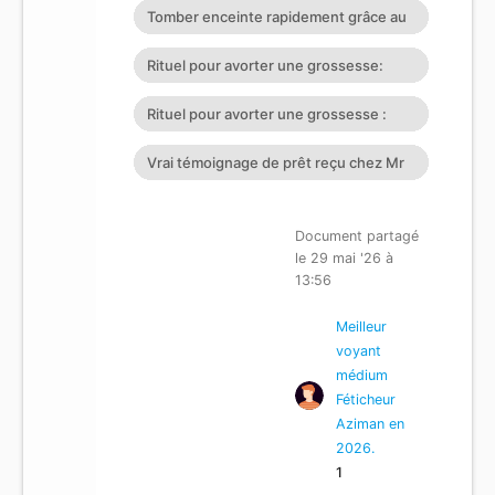
Tomber enceinte rapidement grâce au
Grand Maître marabout
Rituel pour avorter une grossesse:
détruire cette grossesse a di
Rituel pour avorter une grossesse :
provoquer un avortement rapi
Vrai témoignage de prêt reçu chez Mr
Cheryl GREMONT Son Contact
Document partagé
le 29 mai '26 à
13:56
Meilleur
voyant
médium
Féticheur
Aziman en
2026.
1