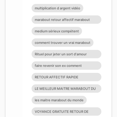
multiplication d argent vidéo
marabout retour affectif marabout
africain suisse
medium sérieux compétent
comment trouver un vrai marabout
Rituel pour jeter un sort d'amour
puissant
faire revenir son ex comment
récupérer son mari ou sa femme voya
RETOUR AFFECTIF RAPIDE
RECUPEREZ L'ETRE AIMER COMMENT
LE MEILLEUR MAITRE MARABOUT DU
RENDRE AMO
MONDE LE PLUS GRAND ET PUISSANT
les maitre marabout du monde
M
VOYANCE GRATUITE RETOUR DE