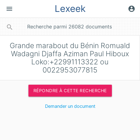
Lexeek
menu
account_circle
close
search
Grande marabout du Bénin Romuald
Wadagni Djaffa Aziman Paul Hiboux
Loko:+22991113322 ou
0022953077815
RÉPONDRE À CETTE RECHERCHE
Demander un document