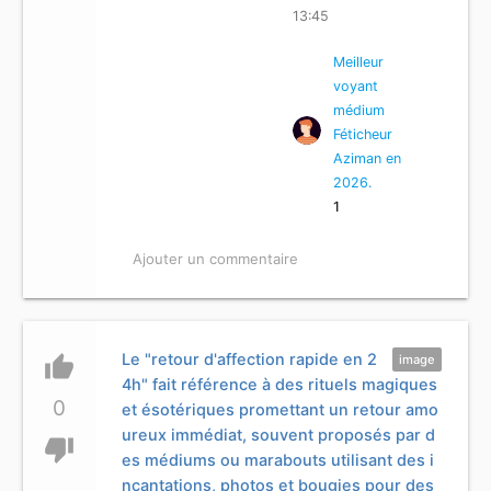
13:45
Meilleur
voyant
médium
Féticheur
Aziman en
2026.
1
Ajouter un commentaire
Le "retour d'affection rapide en 2
thumb_up
image
4h" fait référence à des rituels magiques
0
et ésotériques promettant un retour amo
ureux immédiat, souvent proposés par d
thumb_down
es médiums ou marabouts utilisant des i
ncantations, photos et bougies pour des