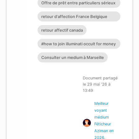
Offre de prêt entre particuliers sérieux
ici en France à Guadelo
retour d'affection France Belgique
Suisse Allemagne
retour affectif canada
#how to join illuminati occult for money
ritual and protection
Consulter un medium à Marseille
Document partagé
le 29 mai '26 à
13:49
Meilleur
voyant
médium
Féticheur
Aziman en
2026.