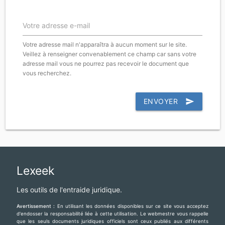
Votre adresse e-mail
Votre adresse mail n'apparaîtra à aucun moment sur le site.
Veillez à renseigner convenablement ce champ car sans votre
adresse mail vous ne pourrez pas recevoir le document que
vous recherchez.
ENVOYER
send
Lexeek
Les outils de l'entraide juridique.
Avertissement :
En utilisant les données disponibles sur ce site vous acceptez
d'endosser la responsabilité liée à cette utilisation. Le webmestre vous rappelle
que les seuls documents juridiques officiels sont ceux publiés aux différents