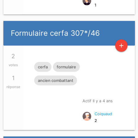
1
Formulaire cerfa 307*/46
add
2
votes
cerfa
formulaire
1
ancien combattant
réponse
Actif Il y a 4 ans
Coiquaud
2