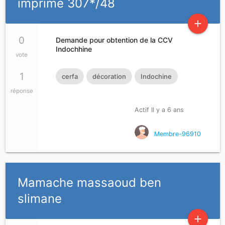
imprimé 307*/48
add
0
Demande pour obtention de la CCV
Indochhine
vote
1
cerfa
décoration
Indochine
réponse
Actif Il y a 6 ans
Membre-96910
Mamache massaoud ben
slimane
add