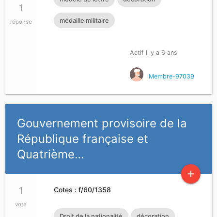
1
médaille militaire
réponse
Actif Il y a 6 ans
Membre-97039
Gouvernement provisoire de la
République française et
Quatrième…
add
1
Cotes : f/60/1358
vote
Droit de la nationalité
décoration