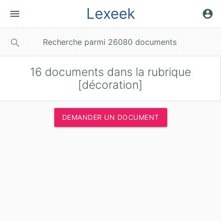
Lexeek
menu
account_circle
close
search
16
documents dans la rubrique
[décoration]
DEMANDER UN DOCUMENT