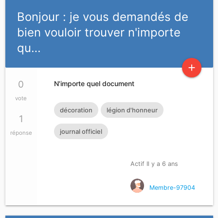
Bonjour : je vous demandés de
bien vouloir trouver n'importe
qu…
add
0
N'importe quel document
vote
décoration
légion d'honneur
1
journal officiel
réponse
Actif Il y a 6 ans
Membre-97904