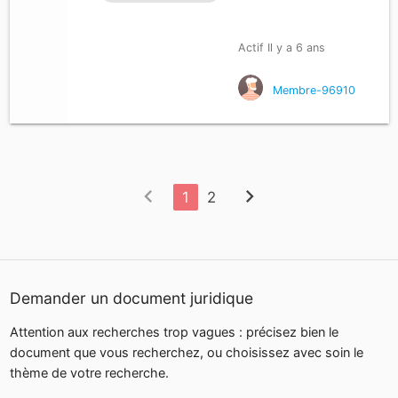
Actif Il y a 6 ans
Membre-96910
chevron_left
chevron_right
1
2
Demander un document juridique
Attention aux recherches trop vagues : précisez bien le
document que vous recherchez, ou choisissez avec soin le
thème de votre recherche.