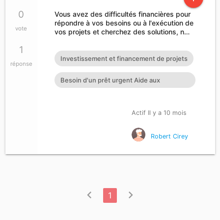
0
Vous avez des difficultés financières pour
répondre à vos besoins ou à l'exécution de
vote
vos projets et cherchez des solutions, n…
1
Investissement et financement de projets
réponse
Besoin d'un prêt urgent Aide aux
particuliers honnêtes en diffic
Actif Il y a 10 mois
Robert Cirey
chevron_left
chevron_right
1