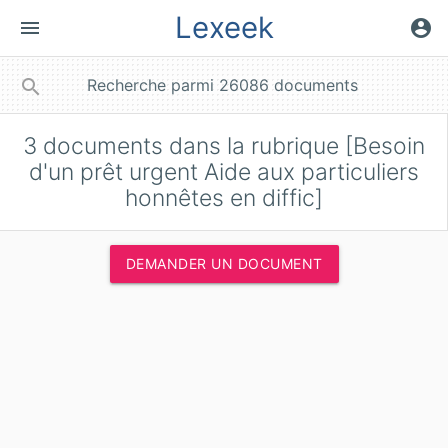
Lexeek
menu
account_circle
close
search
3
documents dans la rubrique [Besoin
d'un prêt urgent Aide aux particuliers
honnêtes en diffic]
DEMANDER UN DOCUMENT