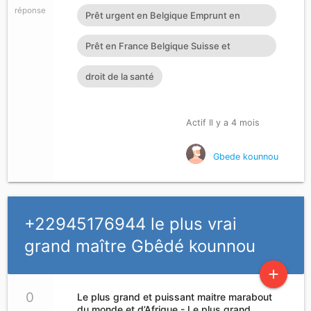
réponse
Prêt urgent en Belgique Emprunt en
Allemagne Prêt entre particul
Prêt en France Belgique Suisse et
Luxembourg
droit de la santé
Actif Il y a 4 mois
Gbede kounnou
+22945176944 le plus vrai
grand maître Gbêdé kounnou
add
0
Le plus grand et puissant maitre marabout
du monde et d’Afrique - Le plus grand