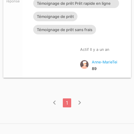
réponse
Témoignage de prêt Prêt rapide en ligne
Témoignage de prêt Prêt
Témoignage de prêt
Témoignage de prêt sans frais
Actif Il y a un an
Anne-MarieTei
89
chevron_left
chevron_right
1