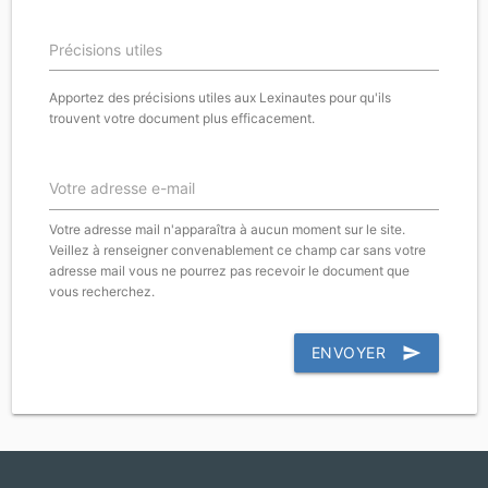
Précisions utiles
Apportez des précisions utiles aux Lexinautes pour qu'ils
trouvent votre document plus efficacement.
Votre adresse e-mail
Votre adresse mail n'apparaîtra à aucun moment sur le site.
Veillez à renseigner convenablement ce champ car sans votre
adresse mail vous ne pourrez pas recevoir le document que
vous recherchez.
ENVOYER
send