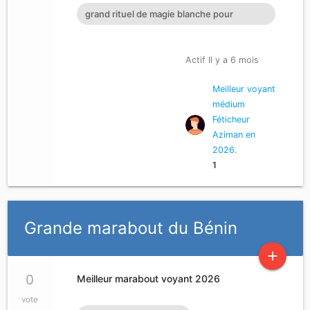
MONDE LE PLUS GRAND ET PUISSANT M
grand rituel de magie blanche pour
récupérer son amour perdu mag
Actif Il y a 6 mois
Meilleur voyant
médium
Féticheur
Aziman en
2026.
1
Grande marabout du Bénin
add
0
Meilleur marabout voyant 2026
vote