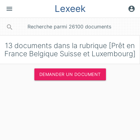
Lexeek
menu
account_circle
close
search
13
documents dans la rubrique [Prêt en
France Belgique Suisse et Luxembourg]
DEMANDER UN DOCUMENT