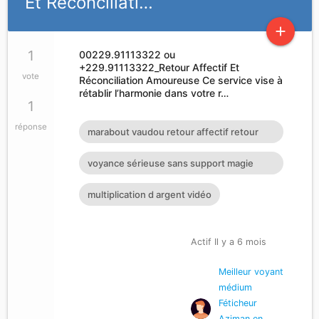
Et Réconciliati…
add
1
00229.91113322 ou
+229.91113322_Retour Affectif Et
vote
Réconciliation Amoureuse Ce service vise à
rétablir l’harmonie dans votre r…
1
réponse
marabout vaudou retour affectif retour
affectif sérieux retour d
voyance sérieuse sans support magie
blanche d'amour
multiplication d argent vidéo
Actif Il y a 6 mois
Meilleur voyant
médium
Féticheur
Aziman en