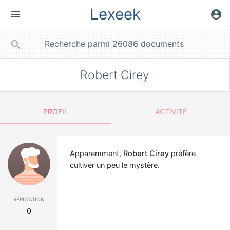
Lexeek
menu
account_circle
close
search
Robert Cirey
PROFIL
ACTIVITÉ
Apparemment,
Robert Cirey
préfère
cultiver un peu le mystère.
réputation
0