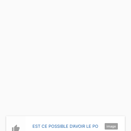
EST CE POSSIBLE D’AVOIR LE PO
thumb_up
image