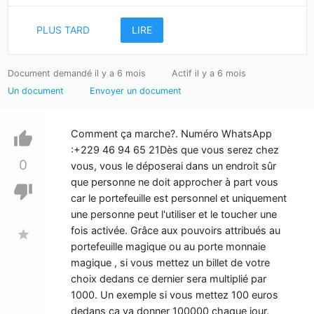
PLUS TARD
LIRE
Document demandé il y a 6 mois
Actif il y a 6 mois
Un document
Envoyer un document
Comment ça marche?. Numéro WhatsApp
thumb_up
:+229 46 94 65 21Dès que vous serez chez
0
vous, vous le déposerai dans un endroit sûr
que personne ne doit approcher à part vous
thumb_down
car le portefeuille est personnel et uniquement
une personne peut l'utiliser et le toucher une
fois activée. Grâce aux pouvoirs attribués au
star
portefeuille magique ou au porte monnaie
magique , si vous mettez un billet de votre
choix dedans ce dernier sera multiplié par
1000. Un exemple si vous mettez 100 euros
dedans ça va donner 100000 chaque jour.