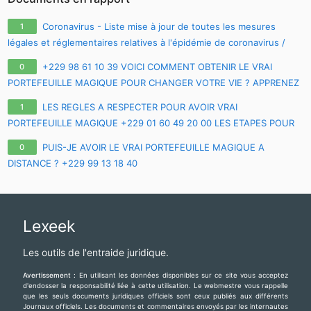
Coronavirus - Liste mise à jour de toutes les mesures
1
légales et réglementaires relatives à l'épidémie de coronavirus /
covid-19 / sars-cov-2
+229 98 61 10 39 VOICI COMMENT OBTENIR LE VRAI
0
PORTEFEUILLE MAGIQUE POUR CHANGER VOTRE VIE ? APPRENEZ
TOUS LES SECRETS SUR LE VRAI PORTE-FEUILLE MAGIQUE EN
LES REGLES A RESPECTER POUR AVOIR VRAI
1
FRANCE EURO
PORTEFEUILLE MAGIQUE +229 01 60 49 20 00 LES ETAPES POUR
AVOIR LE VRAI PORTEFEUILLE MAGIQUE A DISTANCE
PUIS-JE AVOIR LE VRAI PORTEFEUILLE MAGIQUE A
0
DISTANCE ? +229 99 13 18 40
Lexeek
Les outils de l'entraide juridique.
Avertissement :
En utilisant les données disponibles sur ce site vous acceptez
d'endosser la responsabilité liée à cette utilisation. Le webmestre vous rappelle
que les seuls documents juridiques officiels sont ceux publiés aux différents
Journaux officiels. Les documents et commentaires envoyés par les internautes