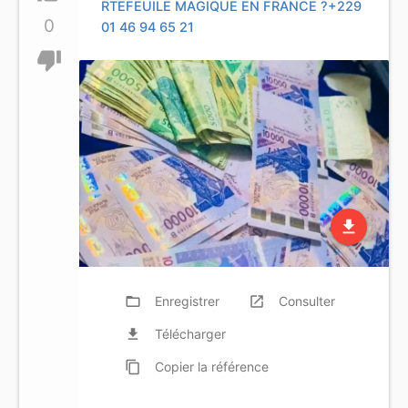
RTEFEUILE MAGIQUE EN FRANCE ?+229
0
01 46 94 65 21
thumb_down
file_download
folder_open
Enregistrer
launch
Consulter
file_download
Télécharger
content_copy
Copier
la référence