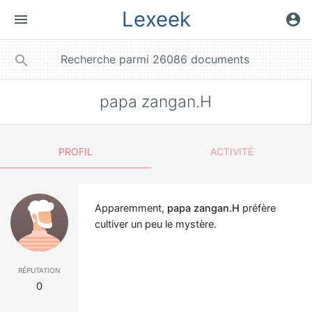
Lexeek
menu
account_circle
close
search
papa zangan.H
PROFIL
ACTIVITÉ
Apparemment,
papa zangan.H
préfère
cultiver un peu le mystère.
réputation
0