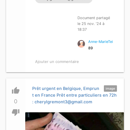
Document partagé
le 25 nov. '24 à
18:37
Anne-MarieTei
89
Ajouter un commentaire
Prêt urgent en Belgique, Emprun
thumb_up
image
t en France Prêt entre particuliers en 72h
0
:
cherylgremont3@gmail.com
thumb_down