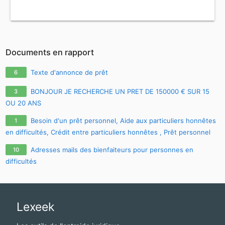
Documents en rapport
Texte d'annonce de prêt
6
BONJOUR JE RECHERCHE UN PRET DE 150000 € SUR 15
3
OU 20 ANS
Besoin d'un prêt personnel, Aide aux particuliers honnêtes
1
en difficultés, Crédit entre particuliers honnêtes , Prêt personnel
sans passer par une banque , Prêt entre particuliers honnêtes en
Adresses mails des bienfaiteurs pour personnes en
10
France et La Belgique , Prêt personnel sans passer par une banque
difficultés
:
cherylgremont3@gmail.com
Lexeek