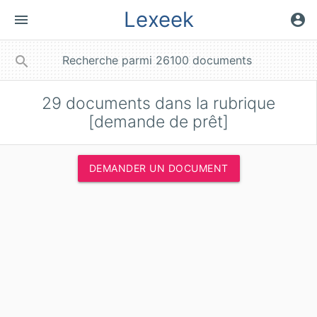
Lexeek
menu
account_circle
close
search
29
documents dans la rubrique
[demande de prêt]
DEMANDER UN DOCUMENT