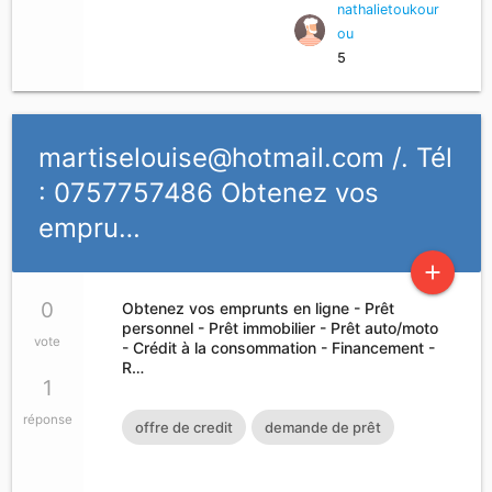
nathalietoukour
ou
5
martiselouise@hotmail.com
/. Tél
: 0757757486 Obtenez vos
empru…
add
0
Obtenez vos emprunts en ligne - Prêt
personnel - Prêt immobilier - Prêt auto/moto
vote
- Crédit à la consommation - Financement -
R…
1
réponse
offre de credit
demande de prêt