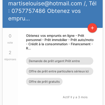
martiselouise@hotmail.com
/, Tél
: 0757757486 Obtenez vos
empru…
add
0
Obtenez vos emprunts en ligne - Prêt
personnel - Prêt immobilier - Prêt auto/moto
vote
- Crédit à la consommation - Financement -
R…
2
réponses
Demande de prêt urgent Prêt entre
particuliers en 72h : cherylgr
Offre de prêt entre particuliers sérieux ici
en France à Guadelo
Offre de prêt gratuits
Actif Il y a 3 mois