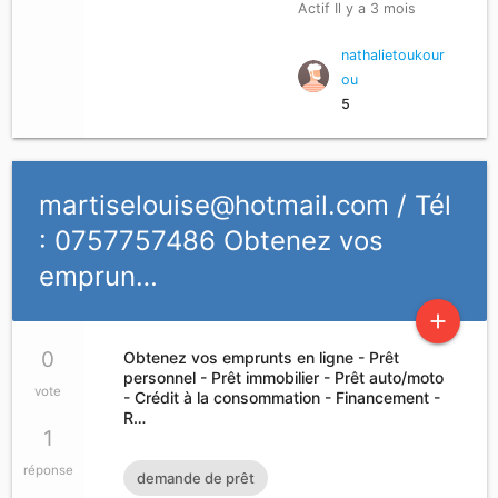
Actif Il y a 3 mois
nathalietoukour
ou
5
martiselouise@hotmail.com
/ Tél
: 0757757486 Obtenez vos
emprun…
add
0
Obtenez vos emprunts en ligne - Prêt
personnel - Prêt immobilier - Prêt auto/moto
vote
- Crédit à la consommation - Financement -
R…
1
réponse
demande de prêt