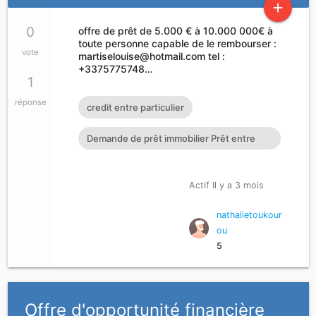
add
0
offre de prêt de 5.000 € à 10.000 000€ à
toute personne capable de le rembourser :
vote
martiselouise@hotmail.com
tel :
+3375775748…
1
réponse
credit entre particulier
Demande de prêt immobilier Prêt entre
particuliers en 72h : cher
Actif Il y a 3 mois
nathalietoukour
ou
5
Offre d'opportunité financière