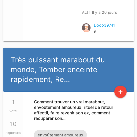
rembourser si vous vous sentez dans le
Actif Il y a 20 jours
besoin ou dans le problème d'argent je
dispose d'un capital qui servira à octroyer
Dodo39741
6
des prêts particuliers à court moyens et
long terme allant de 2.000 euros à
500.000 euros Pas sérieux peut s'abstenir
Très puissant marabout du
s'il vous plaît contactez-moi via
monde, Tomber enceinte
moneycash2010@gmail.com
rapidement, Re…
add
1
Comment trouver un vrai marabout,
envoûtement amoureux, rituel de retour
vote
affectif, faire revenir son ex, comment
récupérer son…
10
réponses
envoûtement amoureux