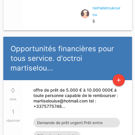
nathalietoukour
ou
5
Opportunités financières pour
tous service. d'octroi
martiselou…
add
0
offre de prêt de 5.000 € à 10.000 000€ à
toute personne capable de le rembourser :
vote
martiselouise@hotmail.com
tel :
+3375775748…
1
réponse
Demande de prêt urgent Prêt entre
particuliers en 72h : cherylgr