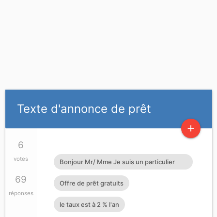
Texte d'annonce de prêt
add
6
votes
Bonjour Mr/ Mme Je suis un particulier
Français honnête opérateur économique.
69
Offre de prêt gratuits
J'octroie de crédits prêts d'argent à
réponses
le taux est à 2 % l'an
toutes personnes sérieuses pouvant me