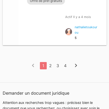
Offre de prêt gratuits
Actif Il y a 4 mois
nathalietoukour
ou
5
chevron_left
chevron_right
1
2
3
4
Demander un document juridique
Attention aux recherches trop vagues : précisez bien le
document que vous recherchez, ou choisissez avec soin le