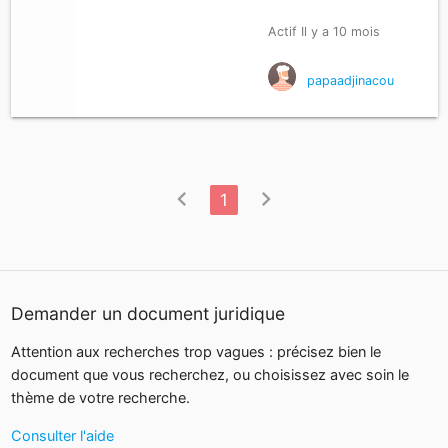
Actif Il y a 10 mois
papaadjinacou
chevron_left
chevron_right
1
Demander un document juridique
Attention aux recherches trop vagues : précisez bien le
document que vous recherchez, ou choisissez avec soin le
thème de votre recherche.
Consulter l'aide