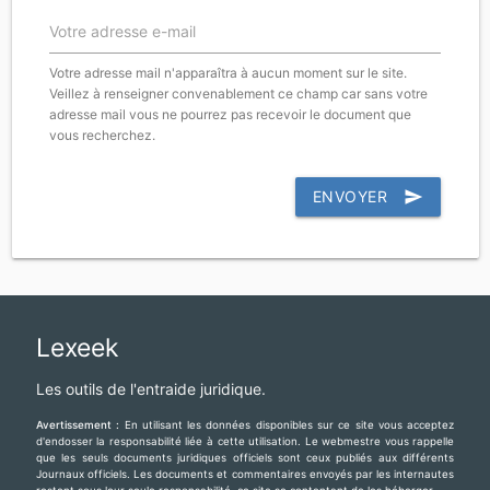
Votre adresse e-mail
Votre adresse mail n'apparaîtra à aucun moment sur le site.
Veillez à renseigner convenablement ce champ car sans votre
adresse mail vous ne pourrez pas recevoir le document que
vous recherchez.
ENVOYER
send
Lexeek
Les outils de l'entraide juridique.
Avertissement :
En utilisant les données disponibles sur ce site vous acceptez
d'endosser la responsabilité liée à cette utilisation. Le webmestre vous rappelle
que les seuls documents juridiques officiels sont ceux publiés aux différents
Journaux officiels. Les documents et commentaires envoyés par les internautes