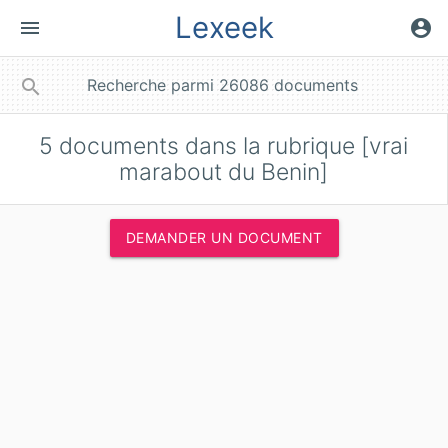
Lexeek
menu
account_circle
close
search
5
documents dans la rubrique [vrai
marabout du Benin]
DEMANDER UN DOCUMENT