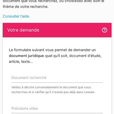
document que vous recherchez, ou choisissez avec soin le
thème de votre recherche.
Consulter l'aide
help_outline
Votre demande
Le formulaire suivant vous permet de demander un
document juridique
quel qu'il soit, document d'étude,
article, texte...
Document recherché
Veillez à décrire convenablement le document que vous
recherchez et à vérifier qu'il n'existe pas déjà dans Lexeek.
Précisions utiles