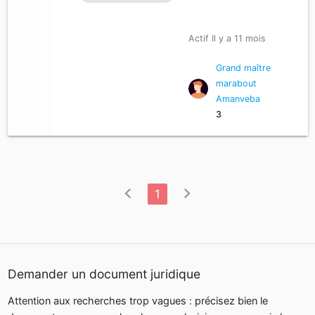
Actif Il y a 11 mois
Grand maître
marabout
Amanveba
3
chevron_left
chevron_right
1
Demander un document juridique
Attention aux recherches trop vagues : précisez bien le