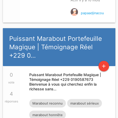
Actif Il y a 10 mois
papaadjinacou
Puissant Marabout Portefeuille
Magique | Témoignage Réel
+229 0…
add
0
Puissant Marabout Portefeuille Magique |
Témoignage Réel +229 0190587673
vote
Bienvenue à vous qui cherchez enfin la
richesse sans…
4
réponses
Marabout reconnu
marabout sérieux
marabout honnête