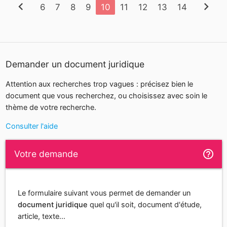
chevron_left
chevron_right
6
7
8
9
10
11
12
13
14
Demander un document juridique
Attention aux recherches trop vagues : précisez bien le
document que vous recherchez, ou choisissez avec soin le
thème de votre recherche.
Consulter l'aide
help_outline
Votre demande
Le formulaire suivant vous permet de demander un
document juridique
quel qu'il soit, document d'étude,
article, texte...