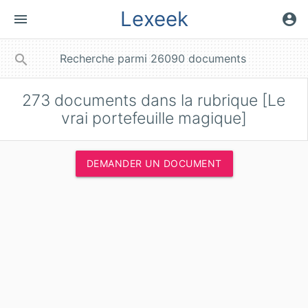
Lexeek
menu
account_circle
close
search
273
documents dans la rubrique [Le
vrai portefeuille magique]
DEMANDER UN DOCUMENT