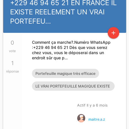
+229 46 94 65 21 EN FRANCE IL
EXISTE REELEMENT UN VRAI
PORTEFEU…
add
0
Comment ça marche?.Numéro WhatsApp
:+229 46 94 65 21 Dès que vous serez
vote
chez vous, vous le déposerai dans un
endroit sûr que p…
1
réponse
Portefeuille magique très efficace
LE VRAI PORTEFEUILLE MAGIQUE EXISTE
T’IL?
Actif Il y a 6 mois
maitre.a.z