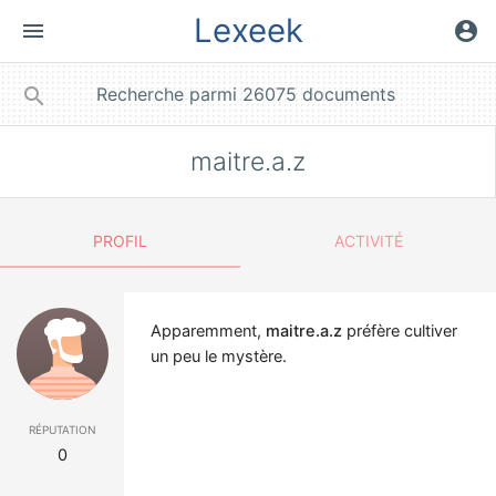
Lexeek
menu
account_circle
close
search
maitre.a.z
PROFIL
ACTIVITÉ
Apparemment,
maitre.a.z
préfère cultiver
un peu le mystère.
réputation
0