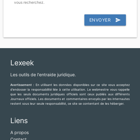
vous recherchez.
ENVOYER
send
Lexeek
Les outils de l'entraide juridique.
Avertissement :
En utilisant les données disponibles sur ce site vous acceptez
d'endosser la responsabilité liée à cette utilisation. Le webmestre vous rappelle
que les seuls documents juridiques officiels sont ceux publiés aux différents
Journaux officiels. Les documents et commentaires envoyés par les internautes
restent sous leur seule responsabilité, ce site se contentant de les héberger.
Liens
A propos
Contact