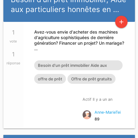
aux particuliers honnêtes en …
add
1
Avez-vous envie d'acheter des machines
d'agriculture sophistiquées de dernière
vote
génération? Financer un projet? Un mariage?
…
1
réponse
Besoin d'un prêt immobilier Aide aux
particuliers honnêtes en difficultés Crédit
offre de prêt
Offre de prêt gratuits
entre particuliers honnêtes Prêt
personnel sans passer par une banque
Actif Il y a un an
Prêt entre particuliers honnêtes en France
Anne-MarieTei
et La Belgique Prêt personnel sans passer
89
par une banque :
cherylgremont3@gmail.com