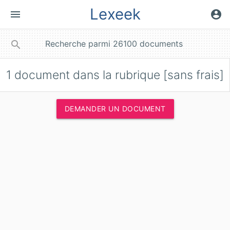
Lexeek
menu
account_circle
close
search
1
document dans la rubrique [sans frais]
DEMANDER UN DOCUMENT