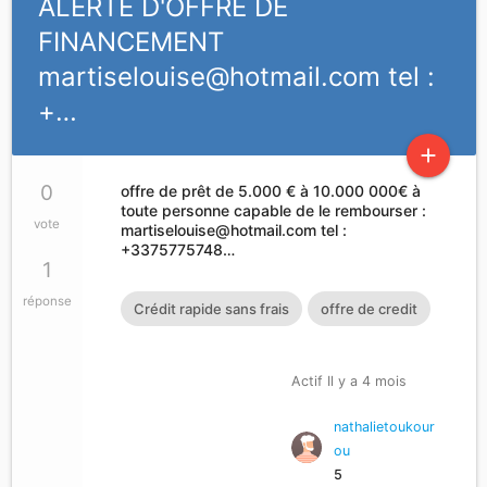
ALERTE D'OFFRE DE
FINANCEMENT
martiselouise@hotmail.com
tel :
+…
add
0
offre de prêt de 5.000 € à 10.000 000€ à
toute personne capable de le rembourser :
vote
martiselouise@hotmail.com
tel :
+3375775748…
1
réponse
Crédit rapide sans frais
offre de credit
Actif Il y a 4 mois
nathalietoukour
ou
5