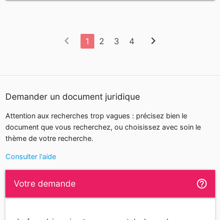
cherylgremont3@gmail.com
chevron_left
chevron_right
1
2
3
4
Demander un document juridique
Attention aux recherches trop vagues : précisez bien le
document que vous recherchez, ou choisissez avec soin le
thème de votre recherche.
Consulter l'aide
help_outline
Votre demande