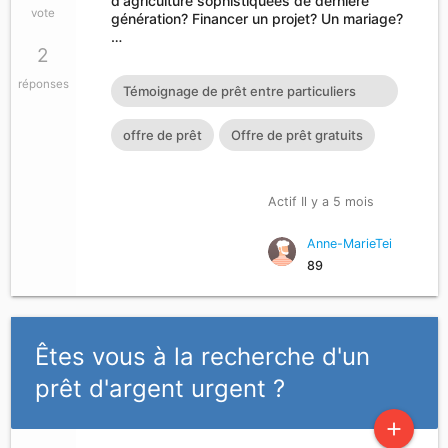
d'agriculture sophistiquées de dernière
vote
génération? Financer un projet? Un mariage?
…
2
réponses
Témoignage de prêt entre particuliers
sérieux Prêt entre particuliers en ligne
offre de prêt
Offre de prêt gratuits
Prêt personnel Prêt urgent Acheter une
voiture de travail d'urgence Prêt urgent en
Actif Il y a 5 mois
France et en Belgique Contact E-mail :
Anne-MarieTei
cherylgremont3@gmail.com
89
Êtes vous à la recherche d'un
prêt d'argent urgent ?
add