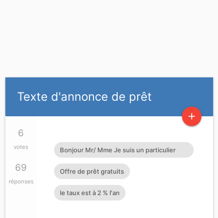
Texte d'annonce de prêt
add
6
votes
Bonjour Mr/ Mme Je suis un particulier
Français honnête opérateur économique.
69
Offre de prêt gratuits
J'octroie de crédits prêts d'argent à
réponses
le taux est à 2 % l'an
toutes personnes sérieuses pouvant me
rembourser si vous vous sentez dans le