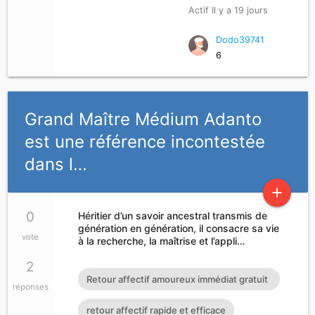
Actif Il y a 19 jours
besoin ou dans le problème d'argent je
dispose d'un capital qui servira à octroyer
Dodo39741
6
des prêts particuliers à court moyens et
long terme allant de 2.000 euros à
500.000 euros Pas sérieux peut s'abstenir
Grand Maître Médium Adanto
s'il vous plaît contactez-moi via
est une référence incontestée
moneycash2010@gmail.com
dans l…
add
0
Héritier d’un savoir ancestral transmis de
génération en génération, il consacre sa vie
vote
à la recherche, la maîtrise et l’appli…
2
Retour affectif amoureux immédiat gratuit
réponses
Rituel retour affectif
retour affectif rapide et efficace