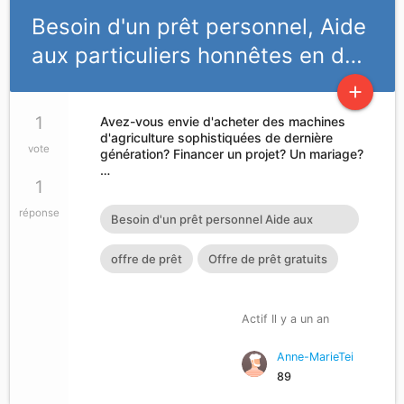
Besoin d'un prêt personnel, Aide
aux particuliers honnêtes en d…
add
1
Avez-vous envie d'acheter des machines
d'agriculture sophistiquées de dernière
vote
génération? Financer un projet? Un mariage?
…
1
réponse
Besoin d'un prêt personnel Aide aux
particuliers honnêtes en difficultés Crédit
offre de prêt
Offre de prêt gratuits
entre particuliers honnêtes Prêt
personnel sans passer par une banque
Actif Il y a un an
Prêt entre particuliers honnêtes en France
Anne-MarieTei
et La Belgique Prêt personnel sans passer
89
par une banque :