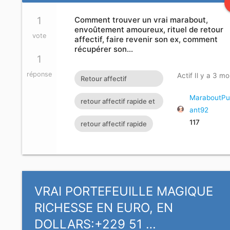
1
Comment trouver un vrai marabout,
envoûtement amoureux, rituel de retour
vote
affectif, faire revenir son ex, comment
récupérer son…
1
réponse
Actif Il y a 3 mo
Retour affectif
amoureux immédiat
MaraboutPu
retour affectif rapide et
ant92
gratuit Rituel retour
efficace
117
retour affectif rapide
affectif
VRAI PORTEFEUILLE MAGIQUE
RICHESSE EN EURO, EN
DOLLARS:+229 51 …