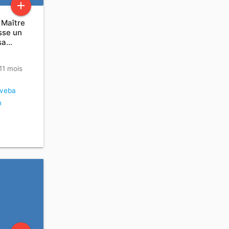
add
 Maître
sse un
ssa…
 11 mois
veba
n