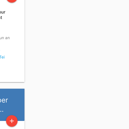
our
nt
 un an
-
Tei
ber
l…
add