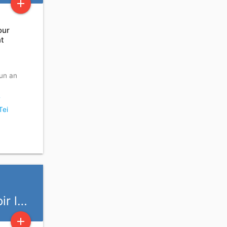
add
our
nt
 un an
-
Tei
ir l…
add