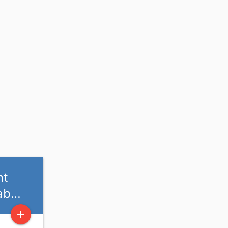
nt
rab…
add