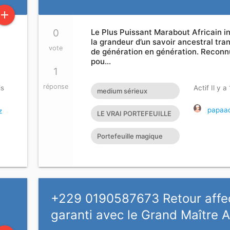
add
0
Le Plus Puissant Marabout Africain i
la grandeur d’un savoir ancestral tra
vote
de génération en génération. Reconn
pou…
1
réponse
is
Actif Il y a
medium sérieux
compétent
papaad
z
LE VRAI PORTEFEUILLE
MAGIQUE EXISTE T’IL?
Portefeuille magique
très efficace
+229 0190587673 Retour affec
garanti avec le Grand Maître