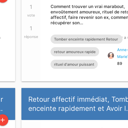
1
Comment trouver un vrai marabout,
envoûtement amoureux, rituel de ret
vote
affectif, faire revenir son ex, comme
récupérer son…
1
réponse
n
Actif Il y a
Tomber enceinte rapidement Retour
affectif immédiat et Avoir la chance
Anne
retour amoureux rapide
Marie
rapide Comment trouver un vrai
89
rituel d'amour puissant
marabout voyant africain du retour
d'affection faire revenir son ex
Retour affectif de son ex E-MAIL :
maitre.fa.olouwoashewa@gmail.com
r
Retour affectif immédiat, Tom
CONTACT SUR WHATSAPP : +233
…
enceinte rapidement et Avoir 
57 651 4924
add