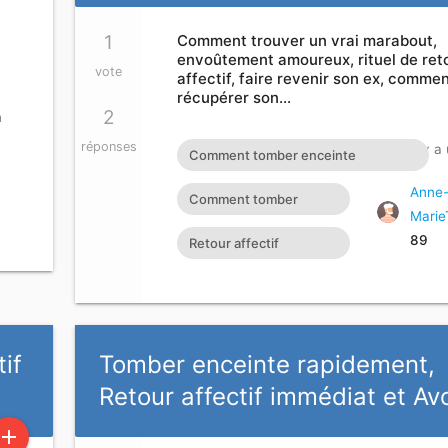
1
Comment trouver un vrai marabout,
envoûtement amoureux, rituel de ret
vote
affectif, faire revenir son ex, comme
récupérer son…
2
n
réponses
Actif Il y a
Comment tomber enceinte
rapidement Retour affectif immédiat
Anne
Comment tomber
Marie
Comment trouver un vrai marabout
enceinte rapidement
89
Retour affectif
voyant africain du retour d'affection
immédiat
faire revenir son ex Retour affectif
de son ex E-MAIL :
maitre.fa.olouwoashewa@gmail.com
tif
Tomber enceinte rapidement,
CONTACT SUR WHATSAPP : +233
Retour affectif immédiat et Avo
57 651 4924
add