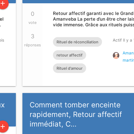
add
0
Retour affectif garanti avec le Grand
el
Amanveba La perte d’un être cher lai
vote
…
vide immense. Grâce aux rituels pui
3
ois
Actif Il y a
Rituel de réconciliation
réponses
Aman
retour affectif
marti
Rituel d’amour
ux
Comment tomber enceinte
rapidement, Retour affectif
immédiat, C…
add