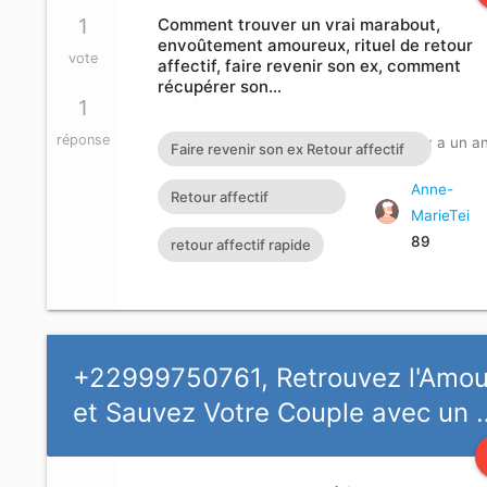
1
Comment trouver un vrai marabout,
envoûtement amoureux, rituel de retour
vote
affectif, faire revenir son ex, comment
récupérer son…
1
réponse
Actif Il y a un a
Faire revenir son ex Retour affectif
immédiat voyant africain du retour
Anne-
Retour affectif
MarieTei
d'affection comment tomber
amoureux immédiat
89
retour affectif rapide
enceinte rapidement Comment
gratuit Rituel retour
trouver un vrai marabout Retour
affectif
affectif de son ex E-MAIL :
maitre.fa.olouwoashewa@gmail.com
+22999750761, Retrouvez l'Amou
CONTACT SUR WHATSAPP : +233
et Sauvez Votre Couple avec un 
57 651 4924