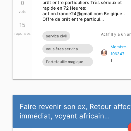
0
prêt entre particuliers Très sérieux et
rapide en 72 Heures:
vote
action.france24@gmail.com
Belgique :
Offre de prêt entre particul…
15
réponses
Actif Il y a un a
service civil
Membre-
vous êtes servir a
106347
moins de 72h
1
Portefeuille magique
très efficace
Faire revenir son ex, Retour affec
immédiat, voyant africain…