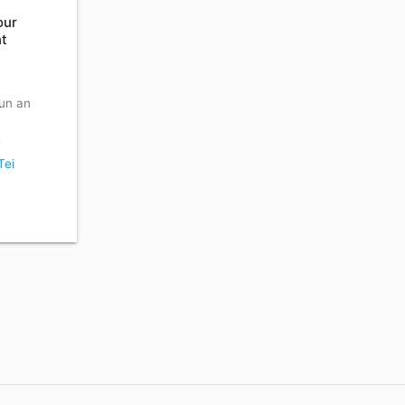
our
nt
 un an
-
Tei