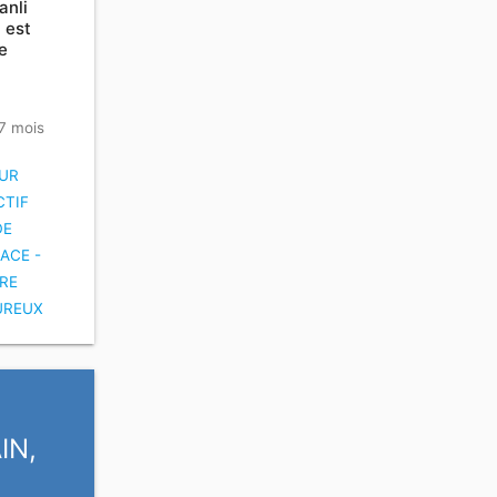
anli
l est
e
 7 mois
UR
CTIF
DE
ACE -
RE
UREUX
IN,