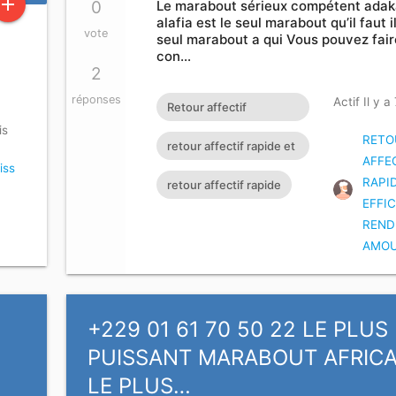
add
0
Le marabout sérieux compétent adak
alafia est le seul marabout qu’il faut i
vote
seul marabout a qui Vous pouvez fair
con…
2
réponses
Actif Il y a
Retour affectif
is
amoureux immédiat
RETO
retour affectif rapide et
AFFE
gratuit Rituel retour
iss
efficace
RAPI
retour affectif rapide
affectif
EFFIC
REND
AMO
+229 01 61 70 50 22 LE PLUS
PUISSANT MARABOUT AFRICA
LE PLUS…