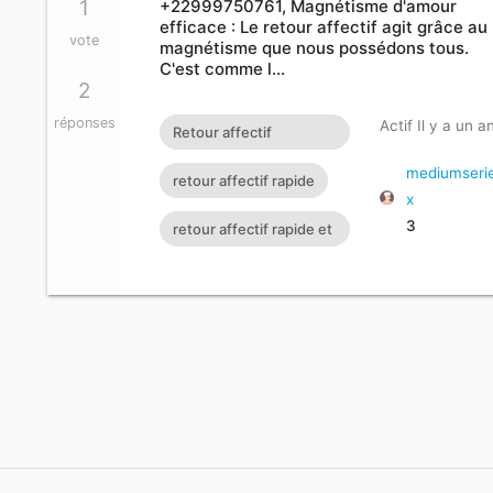
1
+22999750761, Magnétisme d'amour
efficace : Le retour affectif agit grâce au
vote
magnétisme que nous possédons tous.
C'est comme l…
2
réponses
Actif Il y a un a
Retour affectif
amoureux immédiat
mediumseri
retour affectif rapide
x
gratuit Rituel retour
3
retour affectif rapide et
affectif
efficace