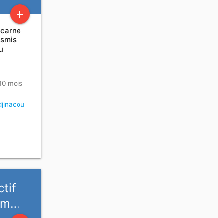
add
ncarne
nsmis
u
 10 mois
jinacou
tif
 Am…