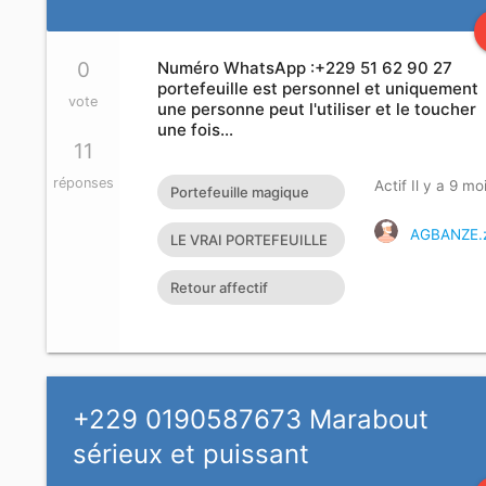
0
Numéro WhatsApp :+229 51 62 90 27
portefeuille est personnel et uniquement
vote
une personne peut l'utiliser et le toucher
une fois…
11
réponses
Actif Il y a 9 mo
Portefeuille magique
très efficace
AGBANZE.
LE VRAI PORTEFEUILLE
MAGIQUE EXISTE T’IL?
Retour affectif
amoureux immédiat
gratuit Rituel retour
affectif
+229 0190587673 Marabout
sérieux et puissant