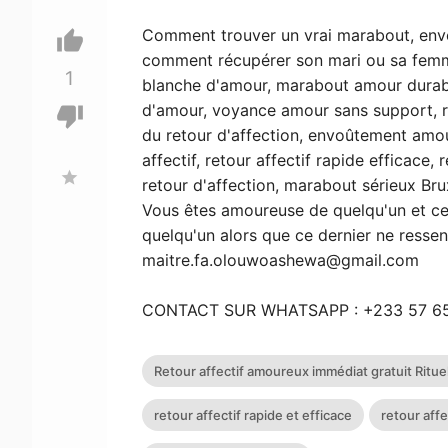
Comment trouver un vrai marabout, envoû
thumb_up
comment récupérer son mari ou sa femm
1
blanche d'amour, marabout amour durabl
d'amour, voyance amour sans support, ret
thumb_down
du retour d'affection, envoûtement amou
affectif, retour affectif rapide efficace,
star
retour d'affection, marabout sérieux Bru
Vous êtes amoureuse de quelqu'un et ce
quelqu'un alors que ce dernier ne ress
maitre.fa.olouwoashewa@gmail.com
CONTACT SUR WHATSAPP : +233 57 6
Retour affectif amoureux immédiat gratuit Rituel
retour affectif rapide et efficace
retour affe