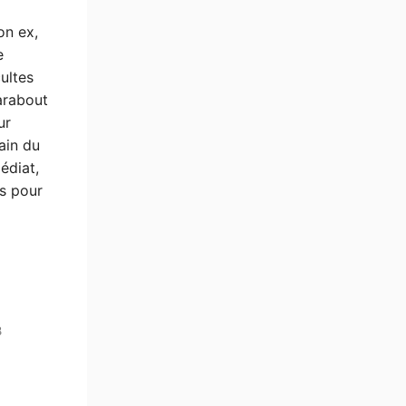
on ex,
e
ultes
arabout
ur
cain du
édiat,
ts pour
8