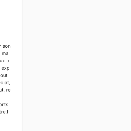
r son
, ma
ux o
, exp
bout
diat,
t, re
orts
re.f