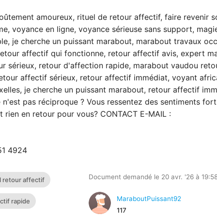
tement amoureux, rituel de retour affectif, faire revenir s
e, voyance en ligne, voyance sérieuse sans support, magi
e, je cherche un puissant marabout, marabout travaux occ
our affectif qui fonctionne, retour affectif avis, expert m
r sérieux, retour d'affection rapide, marabout vaudou reto
 retour affectif sérieux, retour affectif immédiat, voyant afri
xelles, je cherche un puissant marabout, retour affectif imm
 n'est pas réciproque ? Vous ressentez des sentiments for
ent rien en retour pour vous? CONTACT E-MAIL :
51 4924
Document demandé le 20 avr. '26 à 19:5
 retour affectif
MaraboutPuissant92
ctif rapide
117