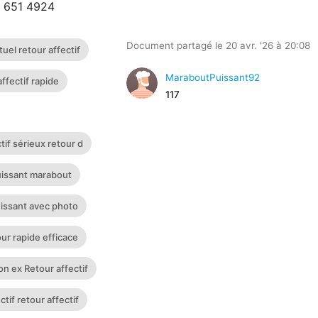
 651 4924
Document partagé le 20 avr. '26 à 20:08
uel retour affectif
MaraboutPuissant92
affectif rapide
117
tif sérieux retour d
uissant marabout
uissant avec photo
ur rapide efficace
n ex Retour affectif
tif retour affectif