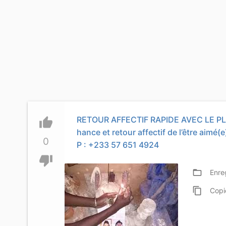
RETOUR AFFECTIF RAPIDE AVEC LE PL
thumb_up
hance et retour affectif de l’être aimé(e
0
P : +233 57 651 4924
thumb_down
folder_open
Enre
content_copy
Copi