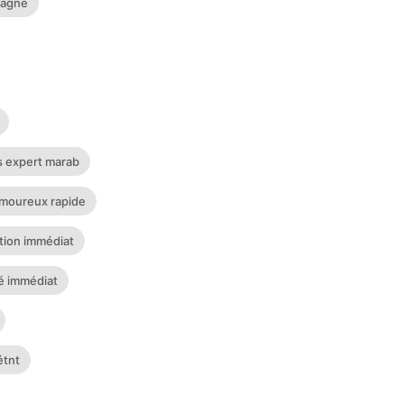
magne
is expert marab
moureux rapide
ction immédiat
mé immédiat
étnt