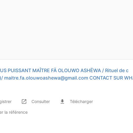
US PUISSANT MAÎTRE FÄ OLOUWO ASHËWA / Rituel de c
)/
maitre.fa.olouwoashewa@gmail.com
CONTACT SUR WH
launch
file_download
gistrer
Consulter
Télécharger
er
la référence