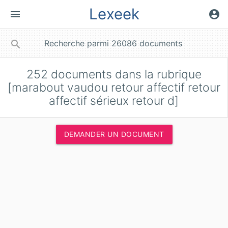
Lexeek
menu
account_circle
close
search
252
documents dans la rubrique
[marabout vaudou retour affectif retour
affectif sérieux retour d]
DEMANDER UN DOCUMENT