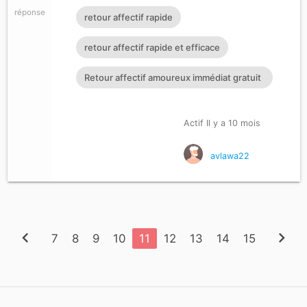
réponse
retour affectif rapide
retour affectif rapide et efficace
Retour affectif amoureux immédiat gratuit
Rituel retour affectif
Actif Il y a 10 mois
avlawa22
chevron_left
chevron_right
7
8
9
10
11
12
13
14
15