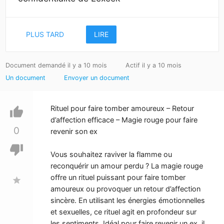
PLUS TARD
LIRE
Document demandé il y a 10 mois
Actif il y a 10 mois
Un document
Envoyer un document
Rituel pour faire tomber amoureux – Retour
thumb_up
d’affection efficace – Magie rouge pour faire
0
revenir son ex
thumb_down
Vous souhaitez raviver la flamme ou
reconquérir un amour perdu ? La magie rouge
offre un rituel puissant pour faire tomber
star
amoureux ou provoquer un retour d’affection
sincère. En utilisant les énergies émotionnelles
et sexuelles, ce rituel agit en profondeur sur
les sentiments. Idéal pour faire revenir un ex, il