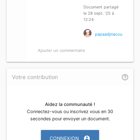
Document partagé
le 28 sept. '25 à
12:24
papaadjinacou
Ajouter un commentaire
help_outline
Votre contribution
Aidez la communauté !
Connectez-vous ou inscrivez vous en 30
secondes pour envoyer un document.
account_circle
CONNEXION