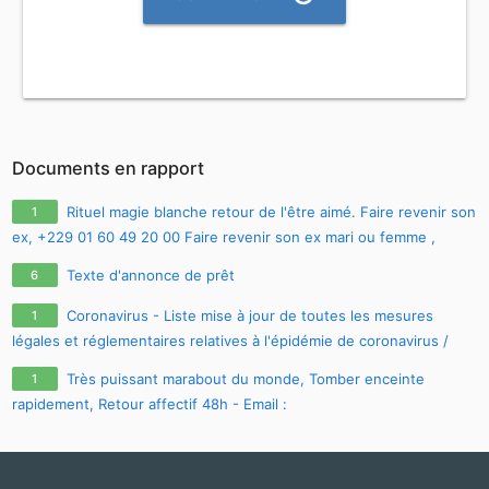
Documents en rapport
Rituel magie blanche retour de l'être aimé. Faire revenir son
1
ex, +229 01 60 49 20 00 Faire revenir son ex mari ou femme ,
comment faire revenir son ex avec photo
Texte d'annonce de prêt
6
Coronavirus - Liste mise à jour de toutes les mesures
1
légales et réglementaires relatives à l'épidémie de coronavirus /
covid-19 / sars-cov-2
Très puissant marabout du monde, Tomber enceinte
1
rapidement, Retour affectif 48h - Email :
maitre.fa.olouwoashewa@gmail.com
, CONTACT SUR WHATSAPP :
+233 57 651 4924