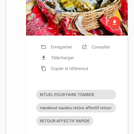
file_download
folder_open
Enregistrer
launch
Consulter
file_download
Télécharger
content_copy
Copier
la référence
RITUEL POUR FAIRE TOMBER
AMOUREUX
marabout vaudou retour affectif retour
affectif sérieux retour d
RETOUR AFFECTIF RAPIDE