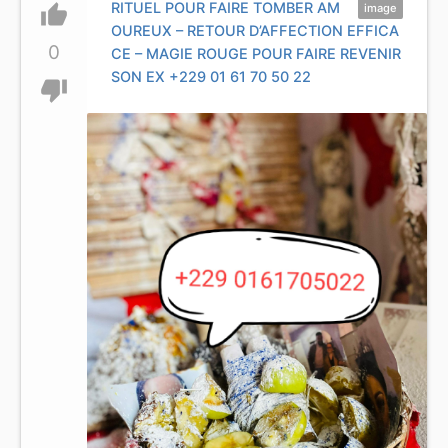
RITUEL POUR FAIRE TOMBER AM
thumb_up
image
OUREUX – RETOUR D’AFFECTION EFFICA
0
CE – MAGIE ROUGE POUR FAIRE REVENIR
SON EX +229 01 61 70 50 22
thumb_down