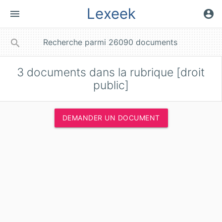
Lexeek
menu
account_circle
close
search
3
documents dans la rubrique [droit
public]
DEMANDER UN DOCUMENT