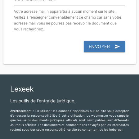
Votre adresse mail n'apparaîtra à aucun moment sur le site.
Veillez à renseigner convenablement ce champ car sans votre
adresse mail vous ne pourrez pas recevoir le document que
vous recherchez.
ENVOYER
send
Lexeek
Les outils de l'entraide juridique.
Avertissement :
En utilisant les données disponibles sur ce site vous acceptez
d'endosser la responsabilité liée à cette utilisation. Le webmestre vous rappelle
que les seuls documents juridiques officiels sont ceux publiés aux différents
Journaux officiels. Les documents et commentaires envoyés par les internautes
restent sous leur seule responsabilité, ce site se contentant de les héberger.