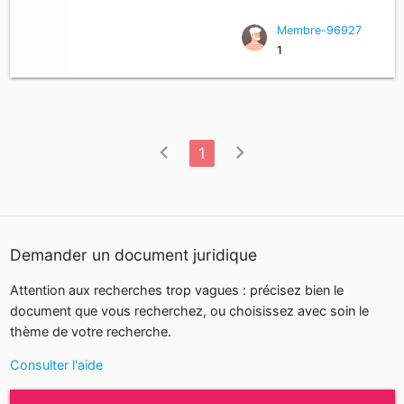
Membre-96927
1
chevron_left
chevron_right
1
Demander un document juridique
Attention aux recherches trop vagues : précisez bien le
document que vous recherchez, ou choisissez avec soin le
thème de votre recherche.
Consulter l'aide