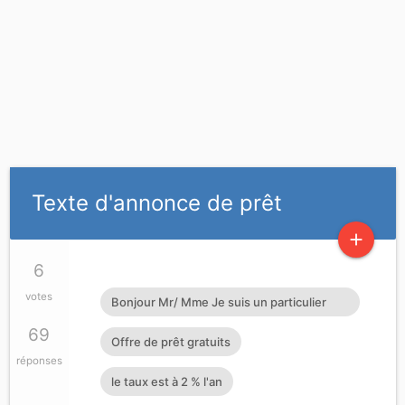
Texte d'annonce de prêt
add
6
votes
Bonjour Mr/ Mme Je suis un particulier
Français honnête opérateur économique.
69
Offre de prêt gratuits
J'octroie de crédits prêts d'argent à
réponses
le taux est à 2 % l'an
toutes personnes sérieuses pouvant me