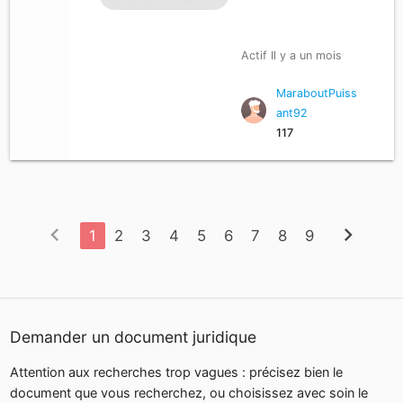
Actif Il y a un mois
MaraboutPuiss
ant92
117
chevron_left
chevron_right
1
2
3
4
5
6
7
8
9
Demander un document juridique
Attention aux recherches trop vagues : précisez bien le
document que vous recherchez, ou choisissez avec soin le