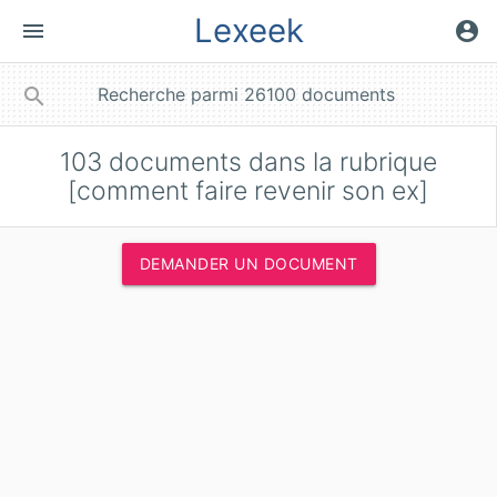
Lexeek
menu
account_circle
close
search
103
documents dans la rubrique
[comment faire revenir son ex]
DEMANDER UN DOCUMENT