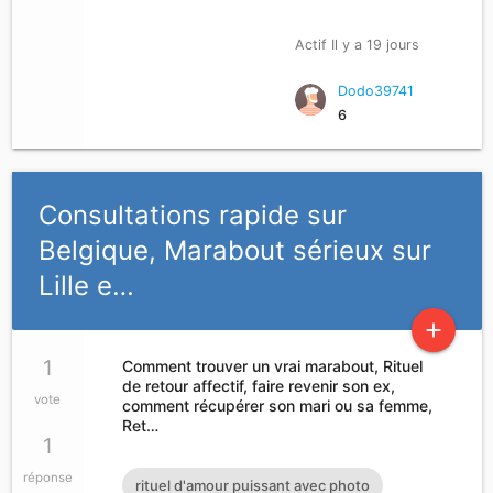
rembourser si vous vous sentez dans le
Actif Il y a 19 jours
besoin ou dans le problème d'argent je
dispose d'un capital qui servira à octroyer
Dodo39741
6
des prêts particuliers à court moyens et
long terme allant de 2.000 euros à
500.000 euros Pas sérieux peut s'abstenir
Consultations rapide sur
s'il vous plaît contactez-moi via
Belgique, Marabout sérieux sur
moneycash2010@gmail.com
Lille e…
add
1
Comment trouver un vrai marabout, Rituel
de retour affectif, faire revenir son ex,
vote
comment récupérer son mari ou sa femme,
Ret…
1
réponse
rituel d'amour puissant avec photo