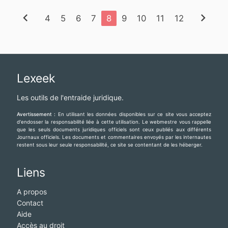
chevron_left
chevron_right
4
5
6
7
8
9
10
11
12
Lexeek
Les outils de l'entraide juridique.
Avertissement :
En utilisant les données disponibles sur ce site vous acceptez
d'endosser la responsabilité liée à cette utilisation. Le webmestre vous rappelle
que les seuls documents juridiques officiels sont ceux publiés aux différents
Journaux officiels. Les documents et commentaires envoyés par les internautes
restent sous leur seule responsabilité, ce site se contentant de les héberger.
Liens
A propos
Contact
Aide
Accès au droit