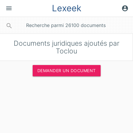
Lexeek
menu
account_circle
close
search
Documents juridiques ajoutés par
Toclou
DEMANDER UN DOCUMENT