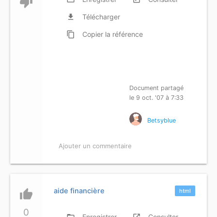
thumb_down
file_download
Télécharger
content_copy
Copier
la référence
Document partagé
le 9 oct. '07 à 7:33
Betsyblue
Ajouter un commentaire
aide financière
thumb_up
html
0
folder_open
Enregistrer
launch
Consulter