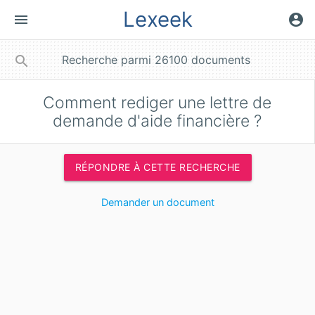
Lexeek
menu
account_circle
close
search
Comment rediger une lettre de
demande d'aide financière ?
RÉPONDRE À CETTE RECHERCHE
Demander un document