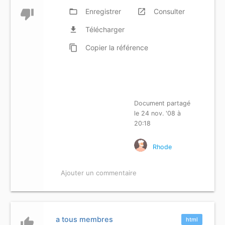
thumb_down
folder_open
Enregistrer
launch
Consulter
file_download
Télécharger
content_copy
Copier
la référence
Document partagé
le 24 nov. '08 à
20:18
Rhode
Ajouter un commentaire
a tous membres
thumb_up
html