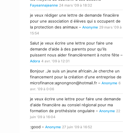
Fayeannajeanne
24 mars '09 à 18:32
je veux rédiger une lettre de demande finacière
pour une association d élèves qui s occupent de
la protection des animaux –
Anonyme
29 mars '09 à
15:54
Salut je veux écrire une lettre pour faire une
demande d'aide à des parents pour qu'ils
puissent nous aider financièrement à notre fête –
Adora
4 avr. '09 à 12:31
Bonjour .Je suis un jeune africain.Je cherche un
financement pour la création d'une entreprise de
microfinance:
agnongnon@hotmail.fr
–
Anonyme
6
avr. '09 à 0:06
je veux écrire une lettre pour faire une demande
d'aide financière au consiel régional pour ma
formation de prothésiste ongulaire –
Anonyme
22
juin '09 à 16:04
:good –
Anonyme
27 juin '09 à 16:52