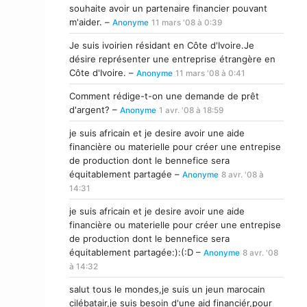
souhaite avoir un partenaire financier pouvant
m'aider. –
Anonyme
11 mars '08 à 0:39
Je suis ivoirien résidant en Côte d'Ivoire.Je
désire représenter une entreprise étrangère en
Côte d'Ivoire. –
Anonyme
11 mars '08 à 0:41
Comment rédige-t-on une demande de prêt
d'argent? –
Anonyme
1 avr. '08 à 18:59
je suis africain et je desire avoir une aide
financière ou materielle pour créer une entrepise
de production dont le bennefice sera
équitablement partagée –
Anonyme
8 avr. '08 à
14:31
je suis africain et je desire avoir une aide
financière ou materielle pour créer une entrepise
de production dont le bennefice sera
équitablement partagée:):(:D –
Anonyme
8 avr. '08
à 14:32
salut tous le mondes,je suis un jeun marocain
cilébatair,je suis besoin d'une aid financiér,pour