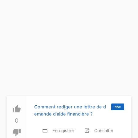
Comment rediger une lettre de d
thumb_up
doc
emande d'aide financière ?
0
thumb_down
folder_open
Enregistrer
launch
Consulter