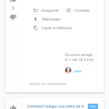
0
folder_open
Enregistrer
launch
Consulter
thumb_down
file_download
Télécharger
content_copy
Copier
la référence
Document partagé
le 11 mai '09 à 9:08
Latia
Ajouter un commentaire
Comment rediger une lettre de d
thumb_up
html