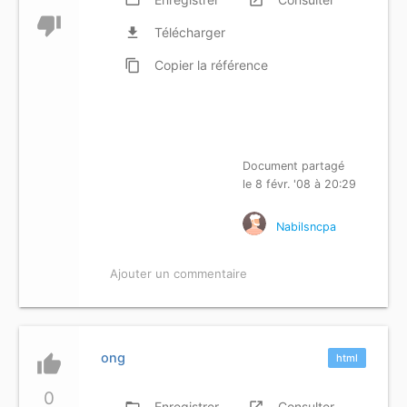
thumb_down
file_download
Télécharger
content_copy
Copier
la référence
Document partagé
le 8 févr. '08 à 20:29
Nabilsncpa
Ajouter un commentaire
ong
thumb_up
html
0
folder_open
Enregistrer
launch
Consulter