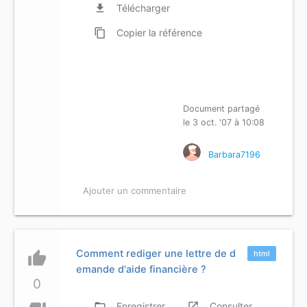
file_download
Télécharger
content_copy
Copier
la référence
Document partagé
le 3 oct. '07 à 10:08
Barbara7196
Ajouter un commentaire
Comment rediger une lettre de d
thumb_up
html
emande d'aide financière ?
0
folder_open
Enregistrer
launch
Consulter