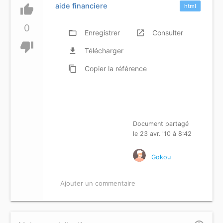
aide financiere
thumb_up
html
0
folder_open
Enregistrer
launch
Consulter
thumb_down
file_download
Télécharger
content_copy
Copier
la référence
Document partagé
le 23 avr. '10 à 8:42
Gokou
Ajouter un commentaire