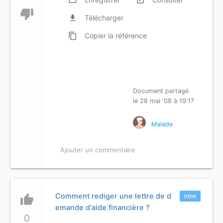
thumb_down
file_download
Télécharger
content_copy
Copier
la référence
Document partagé
le 28 mai '08 à 19:17
Malade
Ajouter un commentaire
Comment rediger une lettre de d
thumb_up
html
emande d'aide financière ?
0