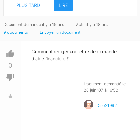
PLUS TARD
LIRE
Document demandé il y a 19 ans
Actif il y a 18 ans
9 documents
Envoyer un document
Comment rediger une lettre de demande
thumb_up
d'aide financière ?
0
thumb_down
Document demandé le
20 juin '07 à 16:52
star
Dino21992