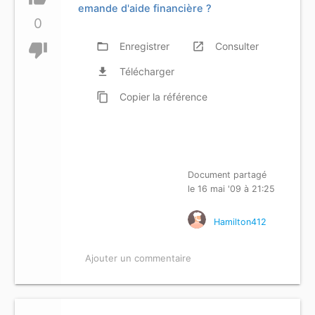
emande d'aide financière ?
0
thumb_down
folder_open
Enregistrer
launch
Consulter
file_download
Télécharger
content_copy
Copier
la référence
Document partagé
le 16 mai '09 à 21:25
Hamilton412
Ajouter un commentaire