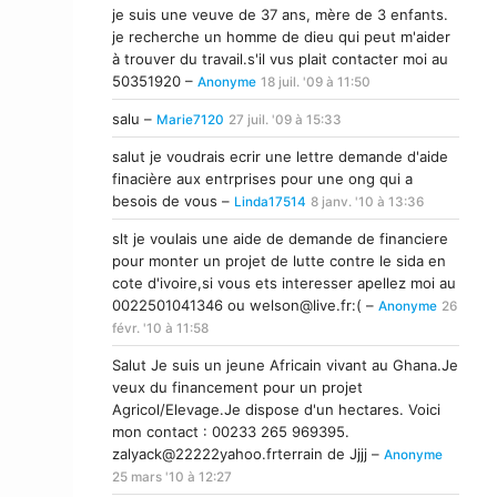
je suis une veuve de 37 ans, mère de 3 enfants.
je recherche un homme de dieu qui peut m'aider
à trouver du travail.s'il vus plait contacter moi au
50351920 –
Anonyme
18 juil. '09 à 11:50
salu –
Marie7120
27 juil. '09 à 15:33
salut je voudrais ecrir une lettre demande d'aide
finacière aux entrprises pour une ong qui a
besois de vous –
Linda17514
8 janv. '10 à 13:36
slt je voulais une aide de demande de financiere
pour monter un projet de lutte contre le sida en
cote d'ivoire,si vous ets interesser apellez moi au
0022501041346 ou
welson@live.fr
:( –
Anonyme
26
févr. '10 à 11:58
Salut Je suis un jeune Africain vivant au Ghana.Je
veux du financement pour un projet
Agricol/Elevage.Je dispose d'un hectares. Voici
mon contact : 00233 265 969395.
zalyack@22222yahoo.frterrain
de Jjjj –
Anonyme
25 mars '10 à 12:27