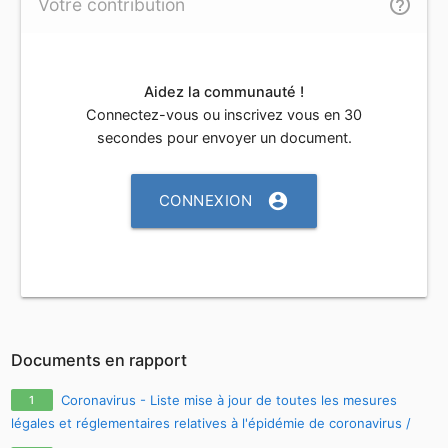
help_outline
Votre contribution
Aidez la communauté !
Connectez-vous ou inscrivez vous en 30
secondes pour envoyer un document.
account_circle
CONNEXION
Documents en rapport
Coronavirus - Liste mise à jour de toutes les mesures
1
légales et réglementaires relatives à l'épidémie de coronavirus /
covid-19 / sars-cov-2