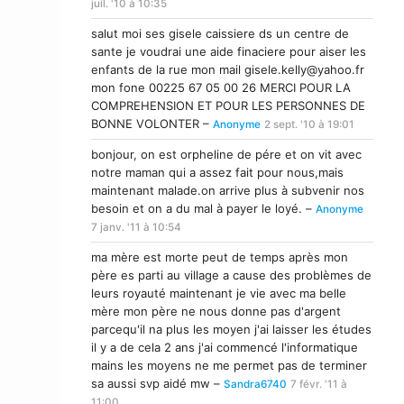
juil. '10 à 10:35
salut moi ses gisele caissiere ds un centre de
sante je voudrai une aide finaciere pour aiser les
enfants de la rue mon mail
gisele.kelly@yahoo.fr
mon fone 00225 67 05 00 26 MERCI POUR LA
COMPREHENSION ET POUR LES PERSONNES DE
BONNE VOLONTER –
Anonyme
2 sept. '10 à 19:01
bonjour, on est orpheline de pére et on vit avec
notre maman qui a assez fait pour nous,mais
maintenant malade.on arrive plus à subvenir nos
besoin et on a du mal à payer le loyé. –
Anonyme
7 janv. '11 à 10:54
ma mère est morte peut de temps après mon
père es parti au village a cause des problèmes de
leurs royauté maintenant je vie avec ma belle
mère mon père ne nous donne pas d'argent
parcequ'il na plus les moyen j'ai laisser les études
il y a de cela 2 ans j'ai commencé l'informatique
mains les moyens ne me permet pas de terminer
sa aussi svp aidé mw –
Sandra6740
7 févr. '11 à
11:00