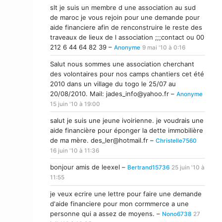
slt je suis un membre d une association au sud
de maroc je vous rejoin pour une demande pour
aide financiere afin de renconstruire le reste des
traveaux de lieux de l association ;;;contact ou 00
212 6 44 64 82 39 –
Anonyme
9 mai '10 à 0:16
Salut nous sommes une association cherchant
des volontaires pour nos camps chantiers cet été
2010 dans un village du togo le 25/07 au
20/08/2010. Mail:
jades_info@yahoo.fr
–
Anonyme
15 juin '10 à 19:00
salut je suis une jeune ivoirienne. je voudrais une
aide financière pour éponger la dette immobilière
de ma mère.
des_ler@hotmail.fr
–
Christelle7560
16 juin '10 à 11:36
bonjour amis de leexel –
Bertrand15736
25 juin '10 à
11:55
je veux ecrire une lettre pour faire une demande
d'aide financiere pour mon cormmerce a une
personne qui a assez de moyens. –
Nono6738
27