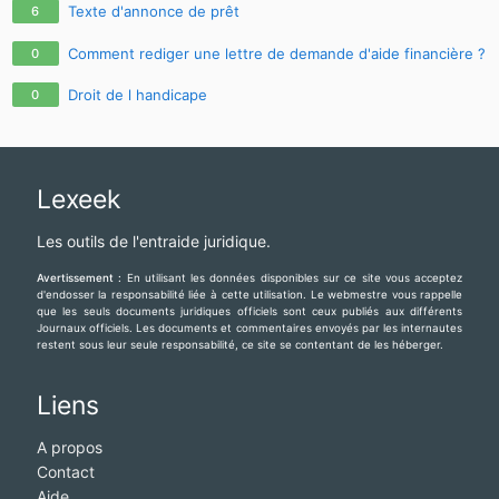
Texte d'annonce de prêt
6
Comment rediger une lettre de demande d'aide financière ?
0
Droit de l handicape
0
Lexeek
Les outils de l'entraide juridique.
Avertissement :
En utilisant les données disponibles sur ce site vous acceptez
d'endosser la responsabilité liée à cette utilisation. Le webmestre vous rappelle
que les seuls documents juridiques officiels sont ceux publiés aux différents
Journaux officiels. Les documents et commentaires envoyés par les internautes
restent sous leur seule responsabilité, ce site se contentant de les héberger.
Liens
A propos
Contact
Aide