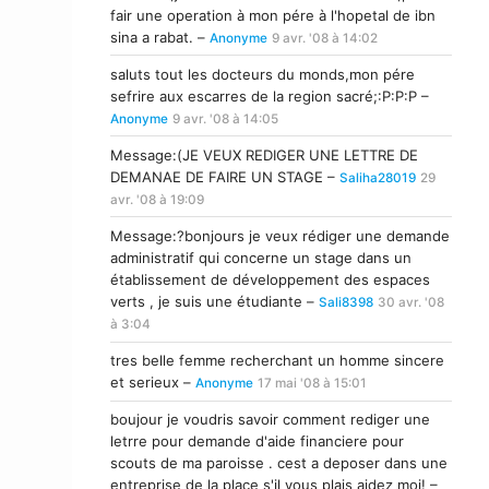
fair une operation à mon pére à l'hopetal de ibn
sina a rabat. –
Anonyme
9 avr. '08 à 14:02
saluts tout les docteurs du monds,mon pére
sefrire aux escarres de la region sacré;:P:P:P –
Anonyme
9 avr. '08 à 14:05
Message:(JE VEUX REDIGER UNE LETTRE DE
DEMANAE DE FAIRE UN STAGE –
Saliha28019
29
avr. '08 à 19:09
Message:?bonjours je veux rédiger une demande
administratif qui concerne un stage dans un
établissement de développement des espaces
verts , je suis une étudiante –
Sali8398
30 avr. '08
à 3:04
tres belle femme recherchant un homme sincere
et serieux –
Anonyme
17 mai '08 à 15:01
boujour je voudris savoir comment rediger une
letrre pour demande d'aide financiere pour
scouts de ma paroisse . cest a deposer dans une
entreprise de la place s'il vous plais aidez moi! –