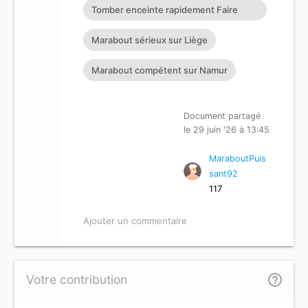
Tomber enceinte rapidement Faire
revenir son ex Retour affectif
Marabout sérieux sur Liège
Marabout compétent sur Namur
Document partagé
le 29 juin '26 à 13:45
MaraboutPuis
sant92
117
Ajouter un commentaire
help_outline
Votre contribution