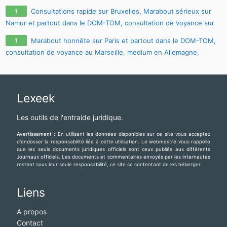
voyant disponible Bruxelles, marabout sur Nantes, consultation
Consultations rapide sur Bruxelles, Marabout sérieux sur
1
spirituelle sur Lyon, consultation à Pointe-à-Pitre, Contact
Namur et partout dans le DOM-TOM, consultation de voyance sur
WhatsApp: +233 57 651 4924
Strasbourg, medium en Suisse, voyant disponible Lyon, marabout
Marabout honnête sur Paris et partout dans le DOM-TOM,
1
sur Nantes, consultation spirituelle sur Paris, Contact WhatsApp:
consultation de voyance au Marseille, medium en Allemagne,
+233 57 651 4924
voyant disponible Bruxelles, marabout sur Nantes, consultation
spirituelle sur Lyon, consultation à Pointe-à-Pitre, Contact
WhatsApp: +233 57 651 4924
Lexeek
Les outils de l'entraide juridique.
Avertissement :
En utilisant les données disponibles sur ce site vous acceptez
d'endosser la responsabilité liée à cette utilisation. Le webmestre vous rappelle
que les seuls documents juridiques officiels sont ceux publiés aux différents
Journaux officiels. Les documents et commentaires envoyés par les internautes
restent sous leur seule responsabilité, ce site se contentant de les héberger.
Liens
A propos
Contact