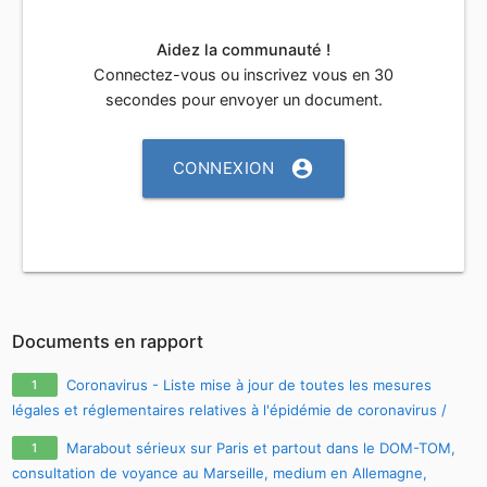
Aidez la communauté !
Connectez-vous ou inscrivez vous en 30
secondes pour envoyer un document.
account_circle
CONNEXION
Documents en rapport
Coronavirus - Liste mise à jour de toutes les mesures
1
légales et réglementaires relatives à l'épidémie de coronavirus /
covid-19 / sars-cov-2
Marabout sérieux sur Paris et partout dans le DOM-TOM,
1
consultation de voyance au Marseille, medium en Allemagne,