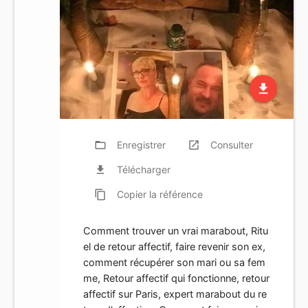
file_download
folder_open
Enregistrer
launch
Consulter
file_download
Télécharger
content_copy
Copier
la référence
Comment trouver un vrai marabout, Ritu
el de retour affectif, faire revenir son ex,
comment récupérer son mari ou sa fem
me, Retour affectif qui fonctionne, retour
affectif sur Paris, expert marabout du re