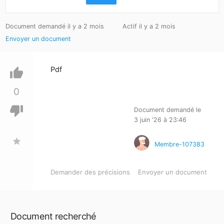
Document demandé il y a 2 mois
Actif il y a 2 mois
Envoyer un document
Pdf
thumb_up
0
thumb_down
Document demandé le
3 juin '26 à 23:46
star
Membre-107383
Demander des précisions
Envoyer un document
Document recherché