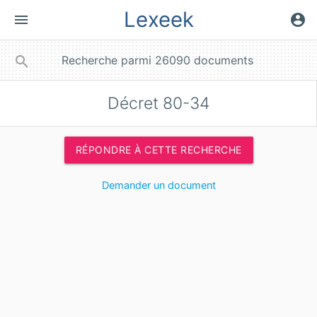
Lexeek
menu
account_circle
close
search
Décret 80-34
RÉPONDRE À CETTE RECHERCHE
Demander un document