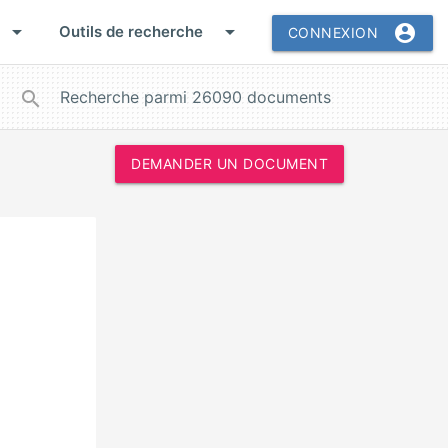
arrow_drop_down
arrow_drop_down
account_circle
Outils de recherche
CONNEXION
close
search
DEMANDER UN DOCUMENT