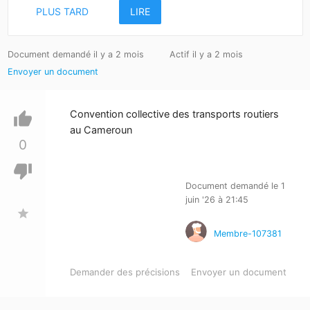
PLUS TARD
LIRE
Document demandé il y a 2 mois
Actif il y a 2 mois
Envoyer un document
Convention collective des transports routiers
thumb_up
au Cameroun
0
thumb_down
Document demandé le 1
juin '26 à 21:45
star
Membre-107381
Demander des précisions
Envoyer un document