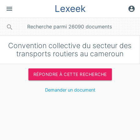
Lexeek
menu
account_circle
close
search
Convention collective du secteur des
transports routiers au cameroun
RÉPONDRE À CETTE RECHERCHE
Demander un document