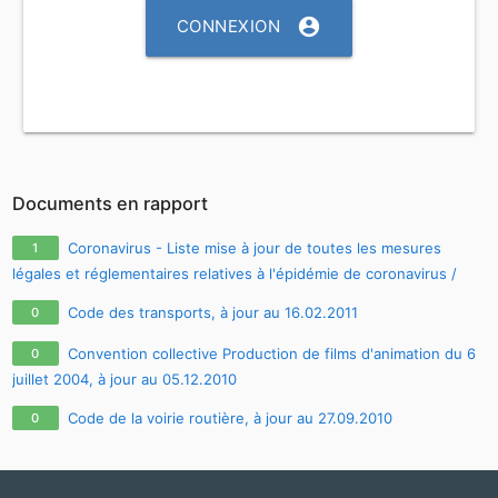
account_circle
CONNEXION
Documents en rapport
Coronavirus - Liste mise à jour de toutes les mesures
1
légales et réglementaires relatives à l'épidémie de coronavirus /
covid-19 / sars-cov-2
Code des transports, à jour au 16.02.2011
0
Convention collective Production de films d'animation du 6
0
juillet 2004, à jour au 05.12.2010
Code de la voirie routière, à jour au 27.09.2010
0