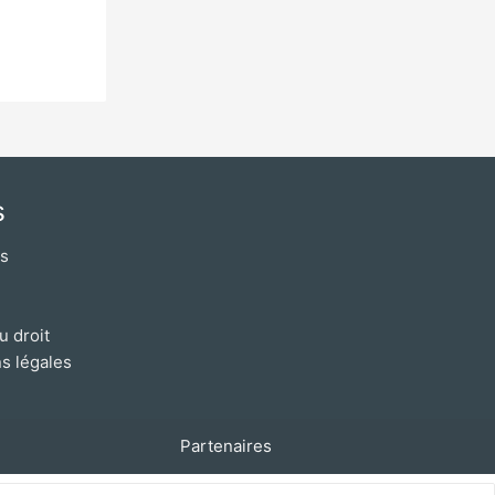
s
os
u droit
s légales
Partenaires