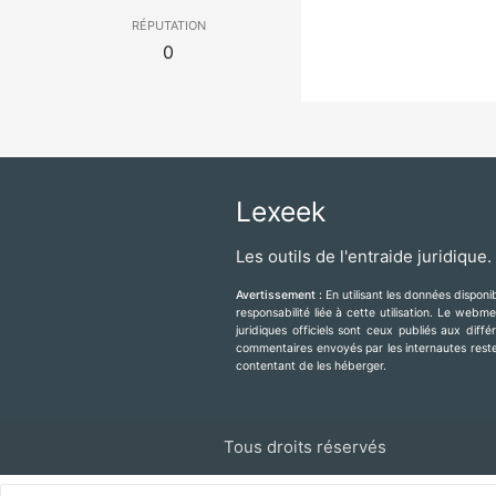
réputation
0
Lexeek
Les outils de l'entraide juridique.
Avertissement :
En utilisant les données dispon
responsabilité liée à cette utilisation. Le web
juridiques officiels sont ceux publiés aux diff
commentaires envoyés par les internautes resten
contentant de les héberger.
Tous droits réservés