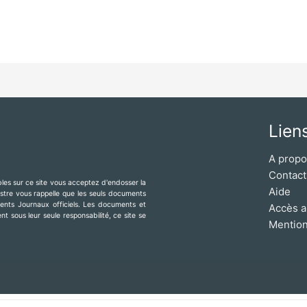
Lien
A prop
Contact
ibles sur ce site vous acceptez d'endosser la
Aide
mestre vous rappelle que les seuls documents
érents Journaux officiels. Les documents et
Accès a
t sous leur seule responsabilité, ce site se
Mention