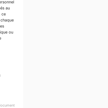
ersonnel
ués au
s ce
0 chaque
les
gique ou
e
3
document