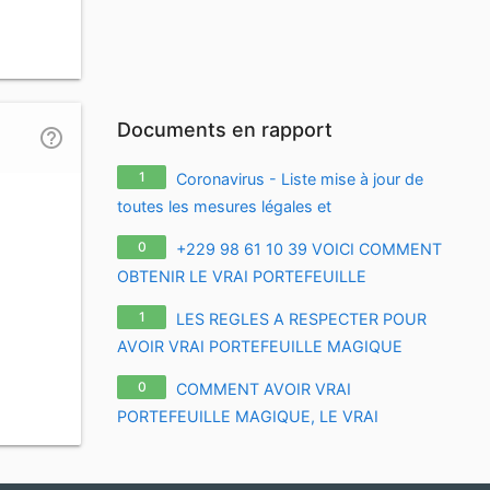
Documents en rapport
help_outline
1
Coronavirus - Liste mise à jour de
toutes les mesures légales et
réglementaires relatives à l'épidémie de
0
+229 98 61 10 39 VOICI COMMENT
coronavirus / covid-19 / sars-cov-2
OBTENIR LE VRAI PORTEFEUILLE
MAGIQUE POUR CHANGER VOTRE VIE ?
1
LES REGLES A RESPECTER POUR
APPRENEZ TOUS LES SECRETS SUR LE
AVOIR VRAI PORTEFEUILLE MAGIQUE
VRAI PORTE-FEUILLE MAGIQUE EN
+229 01 60 49 20 00 LES ETAPES POUR
FRANCE EURO
0
COMMENT AVOIR VRAI
AVOIR LE VRAI PORTEFEUILLE MAGIQUE A
PORTEFEUILLE MAGIQUE, LE VRAI
DISTANCE
PORTEFEUILLE MAGIQUE EN DOLLARS,
+229 56 84 41 71 PORTEFEUILLE