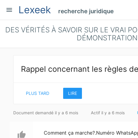
Lexeek
menu
recherche juridique
DES VÉRITÉS À SAVOIR SUR LE VRAI P
DÉMONSTRATION ;
Rappel concernant les règles de
PLUS TARD
LIRE
Document demandé il y a 6 mois
Actif il y a 6 mois
Comment ça marche?.Numéro WhatsApp :
thumb_up