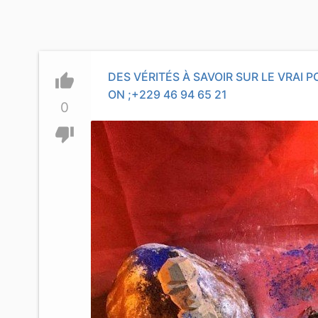
DES VÉRITÉS À SAVOIR SUR LE VRAI
thumb_up
ON ;+229 46 94 65 21
0
thumb_down