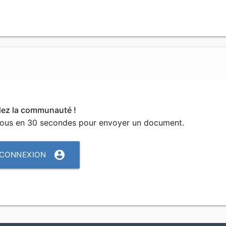
dez la communauté !
vous en 30 secondes pour envoyer un document.
account_circle
CONNEXION