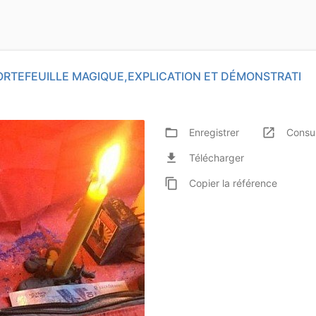
 PORTEFEUILLE MAGIQUE,EXPLICATION ET DÉMONSTRATI
folder_open
launch
Enregistrer
Consul
file_download
Télécharger
content_copy
Copier
la référence