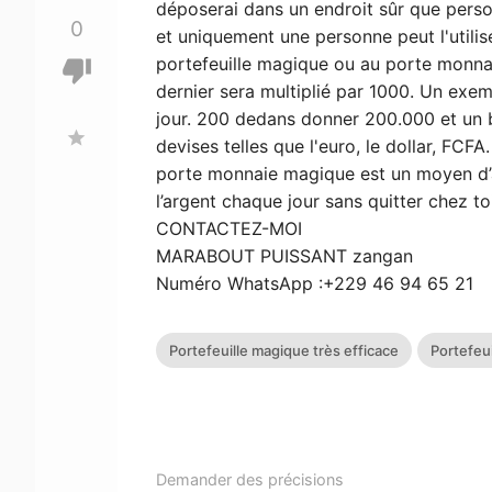
déposerai dans un endroit sûr que perso
0
et uniquement une personne peut l'utilis
portefeuille magique ou au porte monnai
thumb_down
dernier sera multiplié par 1000. Un ex
jour. 200 dedans donner 200.000 et un b
star
devises telles que l'euro, le dollar, 
porte monnaie magique est un moyen d’av
l’argent chaque jour sans quitter chez to
CONTACTEZ-MOI
MARABOUT PUISSANT zangan
Numéro WhatsApp :+229 46 94 65 21
Portefeuille magique très efficace
Portefeu
Demander des précisions