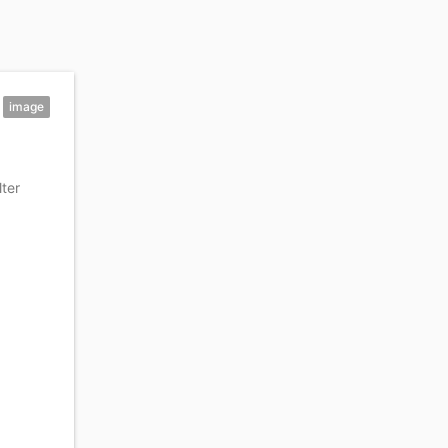
image
ter