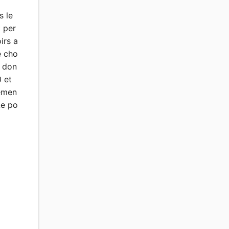
 le
t per
irs a
e cho
a don
 et
némen
Le po