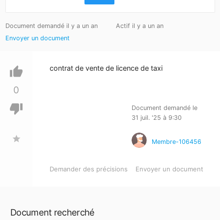
Document demandé il y a un an
Actif il y a un an
Envoyer un document
contrat de vente de licence de taxi
thumb_up
0
thumb_down
Document demandé le
31 juil. '25 à 9:30
star
Membre-106456
Demander des précisions
Envoyer un document
Document recherché