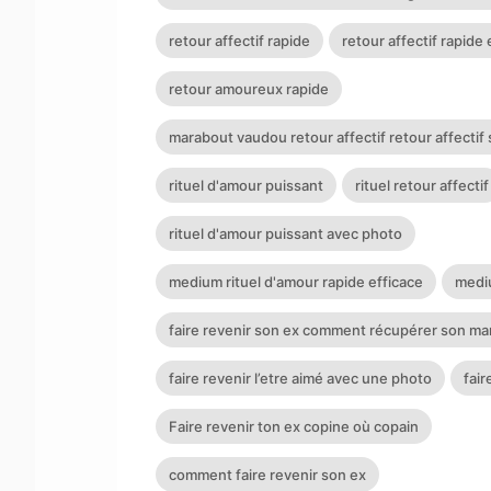
retour d'affection faire revenir son ex Retour a
retour affectif rapide
retour affectif rapide 
:
maitre.fa.olouwoashewa@gmail.com
CONTACT
+233 57 651 4924
retour amoureux rapide
marabout vaudou retour affectif retour affectif 
rituel d'amour puissant
rituel retour affectif
rituel d'amour puissant avec photo
medium rituel d'amour rapide efficace
medi
faire revenir son ex comment récupérer son ma
faire revenir l’etre aimé avec une photo
fair
Faire revenir ton ex copine où copain
comment faire revenir son ex