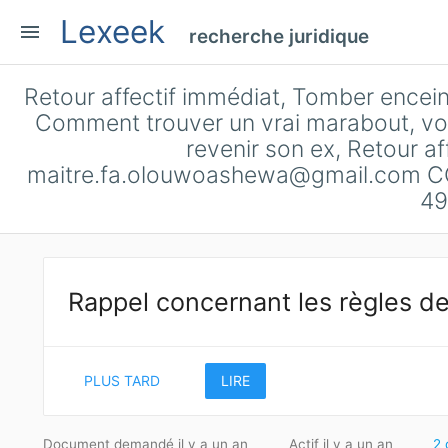
Lexeek
menu
recherche juridique
Retour affectif immédiat, Tomber encein
Comment trouver un vrai marabout, voyan
revenir son ex, Retour af
maitre.fa.olouwoashewa@gmail.com
CO
49
Rappel concernant les règles de
PLUS TARD
LIRE
Document demandé il y a un an
Actif il y a un an
2