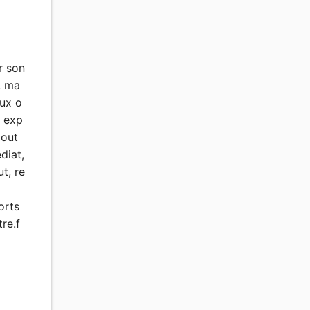
r son
, ma
ux o
, exp
bout
diat,
t, re
orts
re.f