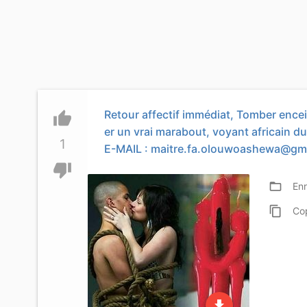
Retour affectif immédiat, Tomber ence
thumb_up
er un vrai marabout, voyant africain du 
1
E-MAIL :
maitre.fa.olouwoashewa@gm
thumb_down
folder_open
Enr
content_copy
Co
file_download