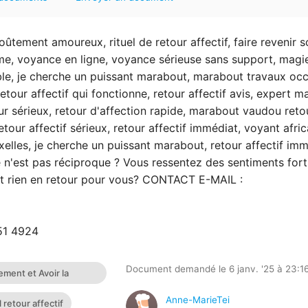
tement amoureux, rituel de retour affectif, faire revenir s
e, voyance en ligne, voyance sérieuse sans support, magi
e, je cherche un puissant marabout, marabout travaux occ
our affectif qui fonctionne, retour affectif avis, expert m
r sérieux, retour d'affection rapide, marabout vaudou reto
 retour affectif sérieux, retour affectif immédiat, voyant afri
xelles, je cherche un puissant marabout, retour affectif imm
 n'est pas réciproque ? Vous ressentez des sentiments for
ent rien en retour pour vous? CONTACT E-MAIL :
51 4924
Document demandé le 6 janv. '25 à 23:1
ement et Avoir la
t voyant africain du
Anne-MarieTei
 retour affectif