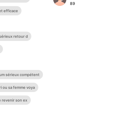
89
ffectif de son ex E-MAIL
et efficace
 SUR WHATSAPP :
sérieux retour d
um sérieux compétent
ri ou sa femme voya
e revenir son ex