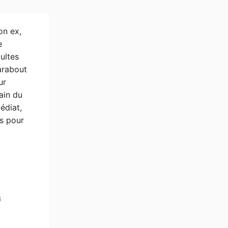
on ex,
e
ultes
arabout
ur
cain du
édiat,
ts pour
6