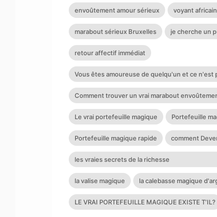
envoûtement amour sérieux
voyant africain
marabout sérieux Bruxelles
je cherche un 
retour affectif immédiat
Vous êtes amoureuse de quelqu'un et ce n'est 
ressentez des sentiments forts pour quelqu'un 
Comment trouver un vrai marabout envoûtemen
ne ressent rien en retour pour vous?
retour affectif faire revenir son ex
Le vrai portefeuille magique
Portefeuille ma
Portefeuille magique rapide
comment Deven
les vraies secrets de la richesse
aaaaaaaaaaaaaaaaaaaaaaaaaaaaaaaaaaaaaaaaa
la valise magique
la calebasse magique d'ar
LE VRAI PORTEFEUILLE MAGIQUE EXISTE T’IL?