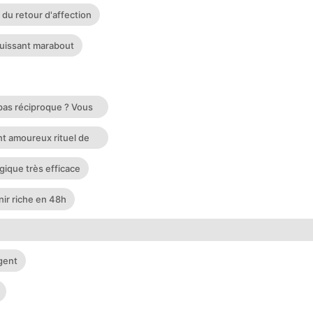
 du retour d'affection
puissant marabout
pas réciproque ? Vous
alors que ce dernier
t amoureux rituel de
gique très efficace
ir riche en 48h
aaaaaaaaaaaaaaaaaaaaaaaaaaaaaaaaaaaaaaaaaaaaaaaaaaaaaaaaaaaaaaaa
gent