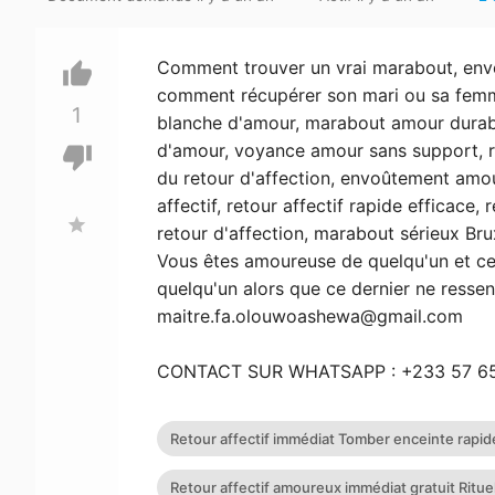
Comment trouver un vrai marabout, envoû
thumb_up
comment récupérer son mari ou sa femm
1
blanche d'amour, marabout amour durabl
d'amour, voyance amour sans support, ret
thumb_down
du retour d'affection, envoûtement amou
affectif, retour affectif rapide efficace,
star
retour d'affection, marabout sérieux Bru
Vous êtes amoureuse de quelqu'un et ce
quelqu'un alors que ce dernier ne ress
maitre.fa.olouwoashewa@gmail.com
CONTACT SUR WHATSAPP : +233 57 6
Retour affectif immédiat Tomber enceinte rapid
chance rapide Comment trouver un vrai marabou
Retour affectif amoureux immédiat gratuit Rituel