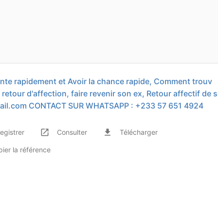
inte rapidement et Avoir la chance rapide, Comment trouv
retour d'affection, faire revenir son ex, Retour affectif de 
ail.com
CONTACT SUR WHATSAPP : +233 57 651 4924
launch
file_download
egistrer
Consulter
Télécharger
pier
la référence