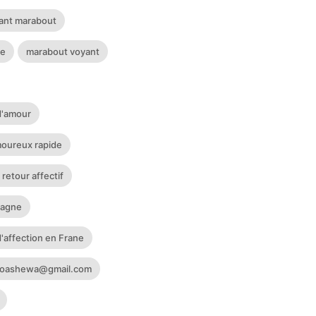
sant marabout
se
marabout voyant
d'amour
oureux rapide
 retour affectif
magne
'affection en Frane
uwoashewa@gmail.com