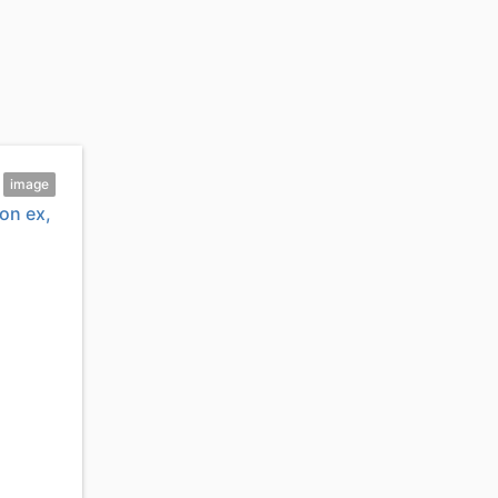
image
son ex,