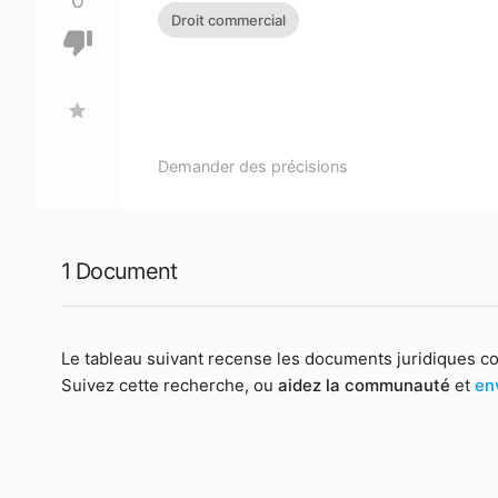
0
Droit commercial
thumb_down
star
Demander des précisions
1 Document
Le tableau suivant recense les documents juridiques c
Suivez cette recherche, ou
aidez la communauté
et
en