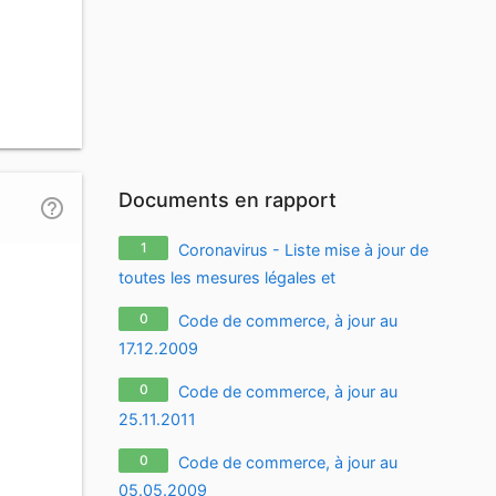
Documents en rapport
help_outline
1
Coronavirus - Liste mise à jour de
toutes les mesures légales et
réglementaires relatives à l'épidémie de
0
Code de commerce, à jour au
coronavirus / covid-19 / sars-cov-2
17.12.2009
0
Code de commerce, à jour au
25.11.2011
0
Code de commerce, à jour au
05.05.2009