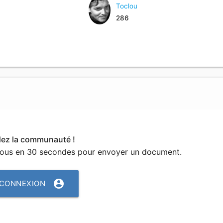
Toclou
286
dez la communauté !
vous en 30 secondes pour envoyer un document.
account_circle
CONNEXION