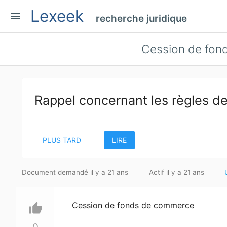
Lexeek
menu
recherche juridique
Cession de fon
Rappel concernant les règles de
PLUS TARD
LIRE
Document demandé il y a 21 ans
Actif il y a 21 ans
Cession de fonds de commerce
thumb_up