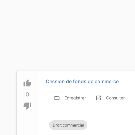
Cession de fonds de commerce
thumb_up
0
folder_open
launch
f
Enregistrer
Consulter
thumb_down
Droit commercial