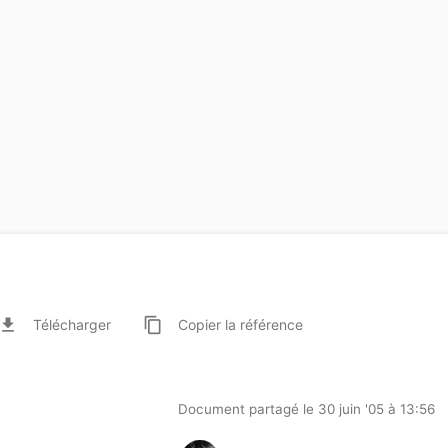
ile_download
content_copy
Télécharger
Copier
la référence
Document partagé le 30 juin '05 à 13:56