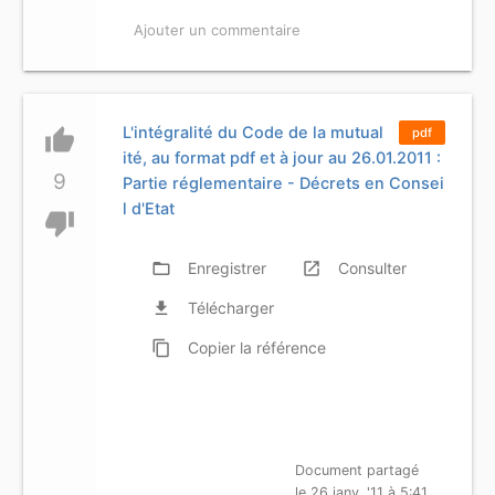
Ajouter un commentaire
L'intégralité du Code de la mutual
thumb_up
pdf
ité, au format pdf et à jour au 26.01.2011 :
9
Partie réglementaire - Décrets en Consei
l d'Etat
thumb_down
folder_open
Enregistrer
launch
Consulter
file_download
Télécharger
content_copy
Copier
la référence
Document partagé
le 26 janv. '11 à 5:41