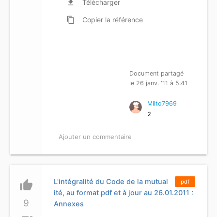
file_download
Télécharger
content_copy
Copier
la référence
Document partagé
le 26 janv. '11 à 5:41
Milto7969
2
Ajouter un commentaire
L'intégralité du Code de la mutual
thumb_up
pdf
ité, au format pdf et à jour au 26.01.2011 :
9
Annexes