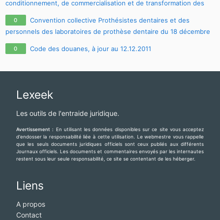
conditionnement, de commercialisation et de transformation des
oeufs et des industries en produits d'oeufs du 10 mai 1999, à jour
Convention collective Prothésistes dentaires et des
0
au 04.08.2011
personnels des laboratoires de prothèse dentaire du 18 décembre
1978, à jour au 10.06.2011
Code des douanes, à jour au 12.12.2011
0
Lexeek
Les outils de l'entraide juridique.
Avertissement :
En utilisant les données disponibles sur ce site vous acceptez
d'endosser la responsabilité liée à cette utilisation. Le webmestre vous rappelle
que les seuls documents juridiques officiels sont ceux publiés aux différents
Journaux officiels. Les documents et commentaires envoyés par les internautes
restent sous leur seule responsabilité, ce site se contentant de les héberger.
Liens
A propos
Contact