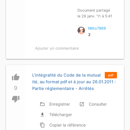
Document partagé
le 26 janv. '11 à 5:41
Milto7969
2
Ajouter un commentaire
L'intégralité du Code de la mutual
thumb_up
pdf
ité, au format pdf et à jour au 26.01.2011 :
9
Partie réglementaire - Arrêtés
thumb_down
folder_open
Enregistrer
launch
Consulter
file_download
Télécharger
content_copy
Copier
la référence