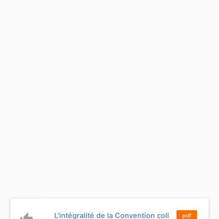
L'intégralité de la Convention coll
thumb_up
pdf