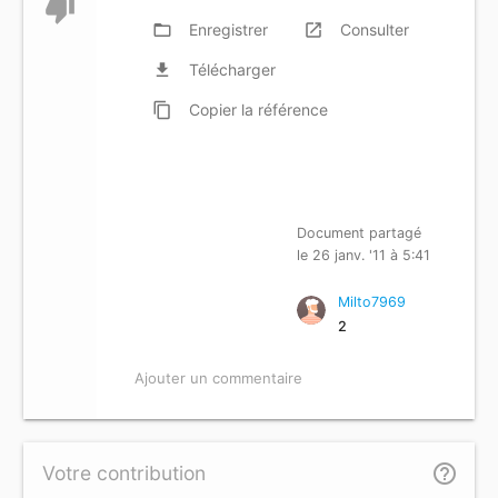
thumb_down
folder_open
Enregistrer
launch
Consulter
file_download
Télécharger
content_copy
Copier
la référence
Document partagé
le 26 janv. '11 à 5:41
Milto7969
2
Ajouter un commentaire
help_outline
Votre contribution