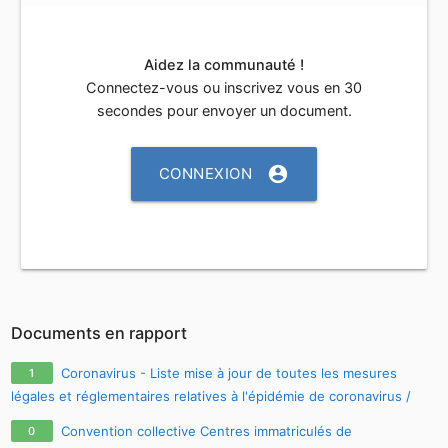
Aidez la communauté !
Connectez-vous ou inscrivez vous en 30
secondes pour envoyer un document.
account_circle
CONNEXION
Documents en rapport
Coronavirus - Liste mise à jour de toutes les mesures
1
légales et réglementaires relatives à l'épidémie de coronavirus /
covid-19 / sars-cov-2
Convention collective Centres immatriculés de
0