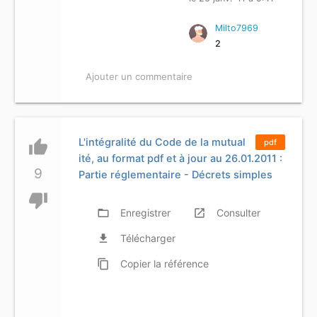
Milto7969
2
Ajouter un commentaire
L'intégralité du Code de la mutual
thumb_up
pdf
ité, au format pdf et à jour au 26.01.2011 :
9
Partie réglementaire - Décrets simples
thumb_down
folder_open
Enregistrer
launch
Consulter
file_download
Télécharger
content_copy
Copier
la référence