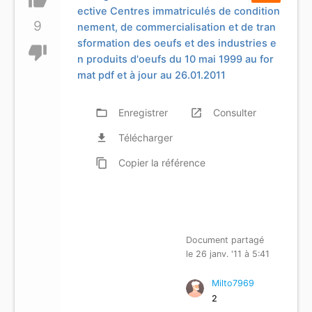
ective Centres immatriculés de condition
9
nement, de commercialisation et de tran
sformation des oeufs et des industries e
thumb_down
n produits d'oeufs du 10 mai 1999 au for
mat pdf et à jour au 26.01.2011
folder_open
Enregistrer
launch
Consulter
file_download
Télécharger
content_copy
Copier
la référence
Document partagé
le 26 janv. '11 à 5:41
Milto7969
2