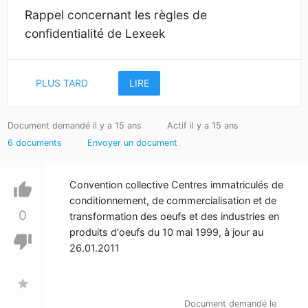
Rappel concernant les règles de
confidentialité de Lexeek
PLUS TARD
LIRE
Document demandé il y a 15 ans
Actif il y a 15 ans
6 documents
Envoyer un document
Convention collective Centres immatriculés de
thumb_up
conditionnement, de commercialisation et de
0
transformation des oeufs et des industries en
produits d'oeufs du 10 mai 1999, à jour au
thumb_down
26.01.2011
star
Document demandé le