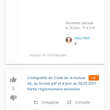
Document partagé
le 26 janv. '11 à 5:41
Milto7969
2
Ajouter un commentaire
L'intégralité du Code de la mutual
thumb_up
pdf
ité, au format pdf et à jour au 26.01.2011 :
9
Partie réglementaire ancienne
thumb_down
folder_open
Enregistrer
launch
Consulter