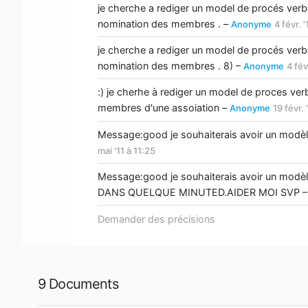
je cherche a rediger un model de procés verba
nomination des membres . –
Anonyme
4 févr. 
je cherche a rediger un model de procés verba
nomination des membres . 8) –
Anonyme
4 fév
:) je cherhe à rediger un model de proces ver
membres d'une assoiation –
Anonyme
19 févr. 
Message:good je souhaiterais avoir un modèl
mai '11 à 11:25
Message:good je souhaiterais avoir un modèl
DANS QUELQUE MINUTED.AIDER MOI SVP 
Demander des précisions
9 Documents