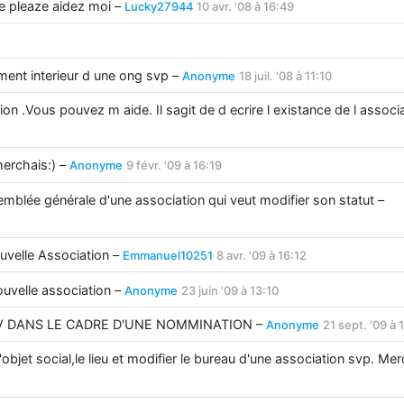
e pleaze aidez moi –
Lucky27944
10 avr. '08 à 16:49
lement interieur d une ong svp –
Anonyme
18 juil. '08 à 11:10
on .Vous pouvez m aide. Il sagit de d ecrire l existance de l associ
herchais:) –
Anonyme
9 févr. '09 à 16:19
mblée générale d'une association qui veut modifier son statut –
uvelle Association –
Emmanuel10251
8 avr. '09 à 16:12
ouvelle association –
Anonyme
23 juin '09 à 13:10
V DANS LE CADRE D'UNE NOMMINATION –
Anonyme
21 sept. '09 à 
objet social,le lieu et modifier le bureau d'une association svp. Mer