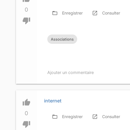
0
folder_open
launch
f
Enregistrer
Consulter
thumb_down
Associations
Ajouter un commentaire
internet
thumb_up
0
folder_open
launch
f
Enregistrer
Consulter
thumb_down