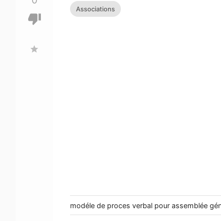
0
Associations
thumb_down
star
modéle de proces verbal pour assemblée géné