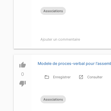
Associations
Ajouter un commentaire
Modele de proces-verbal pour l'assemb
thumb_up
0
folder_open
launch
f
Enregistrer
Consulter
thumb_down
Associations