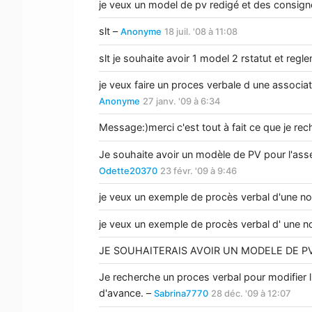
je veux un model de pv redigé et des consign
slt –
Anonyme
18 juil. '08 à 11:08
slt je souhaite avoir 1 model 2 rstatut et reg
je veux faire un proces verbale d une associati
Anonyme
27 janv. '09 à 6:34
Message:)merci c'est tout à fait ce que je rec
Je souhaite avoir un modèle de PV pour l'asse
Odette20370
23 févr. '09 à 9:46
je veux un exemple de procès verbal d'une no
je veux un exemple de procès verbal d' une n
JE SOUHAITERAIS AVOIR UN MODELE DE P
Je recherche un proces verbal pour modifier l'
d'avance. –
Sabrina7770
28 déc. '09 à 12:07