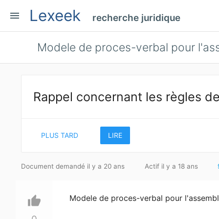
Lexeek
menu
recherche juridique
Modele de proces-verbal pour l'as
Rappel concernant les règles de
PLUS TARD
LIRE
Document demandé il y a 20 ans
Actif il y a 18 ans
Modele de proces-verbal pour l'assembl
thumb_up