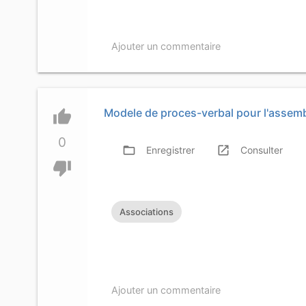
Ajouter un commentaire
Modele de proces-verbal pour l'assemb
thumb_up
0
folder_open
launch
f
Enregistrer
Consulter
thumb_down
Associations
Ajouter un commentaire