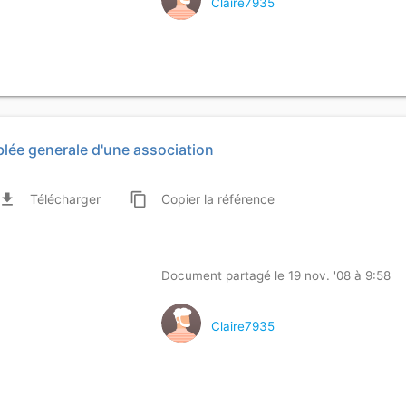
Claire7935
lée generale d'une association
ile_download
content_copy
Télécharger
Copier
la référence
Document partagé le 19 nov. '08 à 9:58
Claire7935