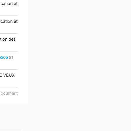
cation et
cation et
ation des
5505
21
 LE VEUX
document