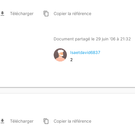
ile_download
content_copy
Télécharger
Copier
la référence
Document partagé le 29 juin '06 à 21:32
Isaetdavid6837
2
ile_download
content_copy
Télécharger
Copier
la référence