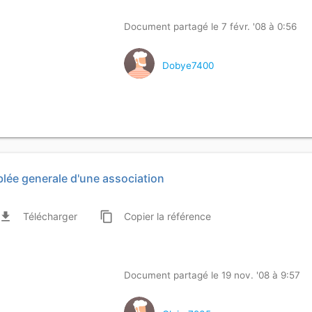
Document partagé le 7 févr. '08 à 0:56
Dobye7400
lée generale d'une association
ile_download
content_copy
Télécharger
Copier
la référence
Document partagé le 19 nov. '08 à 9:57