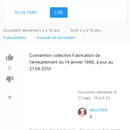
PLUS TARD
LIRE
Document demandé il y a 15 ans
Actif il y a 15 ans
4 documents
Envoyer un document
Convention collective Fabrication de
thumb_up
l'ameublement du 14 janvier 1986, à jour au
0
21.09.2010
thumb_down
Document demandé le
star
21 sept. '10 à 6:33
Milto7969
2