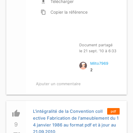
file_download
Télécharger
content_copy
Copier
la référence
Document partagé
le 21 sept. '10 à 6:33
Milto7969
2
Ajouter un commentaire
L'intégralité de la Convention coll
thumb_up
pdf
ective Fabrication de l'ameublement du 1
9
4 janvier 1986 au format pdf et à jour au
21.09.2010