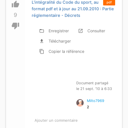
L'intégralité du Code du sport, au
thumb_up
pdf
format pdf et à jour au 21.09.2010 : Partie
9
réglementaire - Décrets
thumb_down
folder_open
Enregistrer
launch
Consulter
file_download
Télécharger
content_copy
Copier
la référence
Document partagé
le 21 sept. '10 à 6:33
Milto7969
2
Ajouter un commentaire