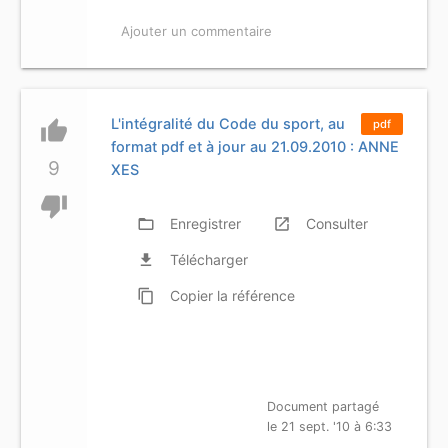
Ajouter un commentaire
L'intégralité du Code du sport, au
thumb_up
pdf
format pdf et à jour au 21.09.2010 : ANNE
9
XES
thumb_down
folder_open
Enregistrer
launch
Consulter
file_download
Télécharger
content_copy
Copier
la référence
Document partagé
le 21 sept. '10 à 6:33