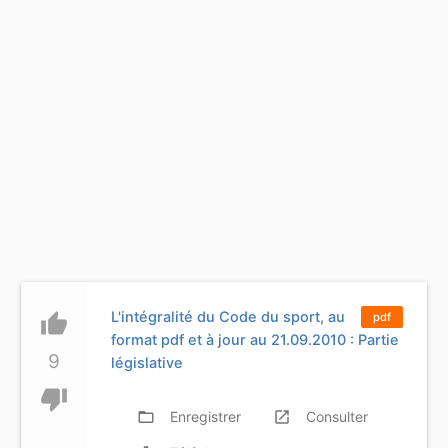
L'intégralité du Code du sport, au
thumb_up
pdf
format pdf et à jour au 21.09.2010 : Partie
9
législative
thumb_down
folder_open
Enregistrer
launch
Consulter