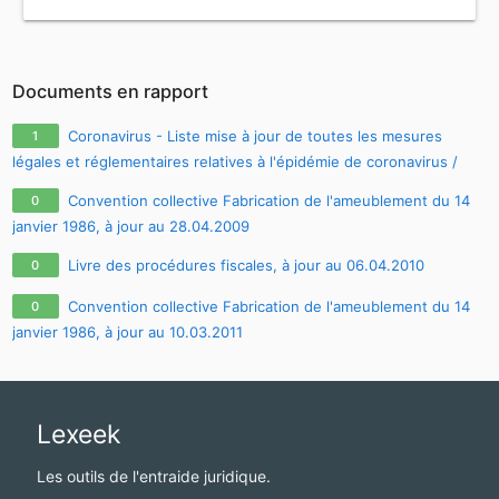
Documents en rapport
Coronavirus - Liste mise à jour de toutes les mesures
1
légales et réglementaires relatives à l'épidémie de coronavirus /
covid-19 / sars-cov-2
Convention collective Fabrication de l'ameublement du 14
0
janvier 1986, à jour au 28.04.2009
Livre des procédures fiscales, à jour au 06.04.2010
0
Convention collective Fabrication de l'ameublement du 14
0
janvier 1986, à jour au 10.03.2011
Lexeek
Les outils de l'entraide juridique.