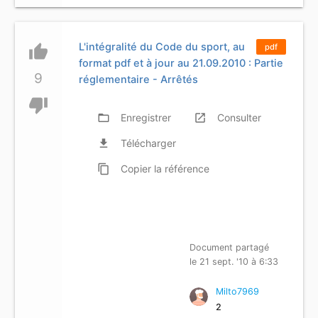
L'intégralité du Code du sport, au
thumb_up
pdf
format pdf et à jour au 21.09.2010 : Partie
9
réglementaire - Arrêtés
thumb_down
folder_open
Enregistrer
launch
Consulter
file_download
Télécharger
content_copy
Copier
la référence
Document partagé
le 21 sept. '10 à 6:33
Milto7969
2