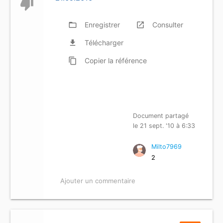
thumb_down
folder_open
Enregistrer
launch
Consulter
file_download
Télécharger
content_copy
Copier
la référence
Document partagé
le 21 sept. '10 à 6:33
Milto7969
2
Ajouter un commentaire