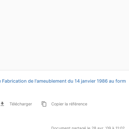
ve Fabrication de l'ameublement du 14 janvier 1986 au form
ile_download
content_copy
Télécharger
Copier
la référence
Document partagé le 28 avr. '09 à 11:02