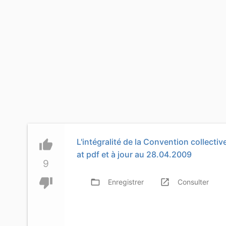
L'intégralité de la Convention collecti
thumb_up
at pdf et à jour au 28.04.2009
9
thumb_down
folder_open
launch
f
Enregistrer
Consulter