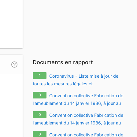
Documents en rapport
help_outline
1
Coronavirus - Liste mise à jour de
toutes les mesures légales et
réglementaires relatives à l'épidémie de
0
Convention collective Fabrication de
coronavirus / covid-19 / sars-cov-2
l'ameublement du 14 janvier 1986, à jour au
18.10.2009
0
Convention collective Fabrication de
l'ameublement du 14 janvier 1986, à jour au
10.03.2011
0
Convention collective Fabrication de