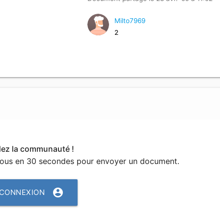
Milto7969
2
dez la communauté !
vous en 30 secondes pour envoyer un document.
account_circle
CONNEXION