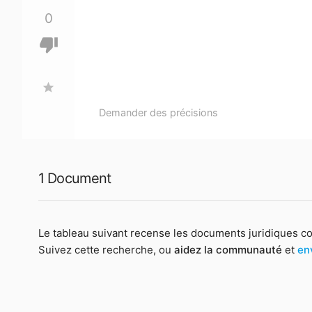
0
thumb_down
star
Demander des précisions
1 Document
Le tableau suivant recense les documents juridiques c
Suivez cette recherche, ou
aidez la communauté
et
en