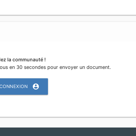
dez la communauté !
vous en 30 secondes pour envoyer un document.
account_circle
CONNEXION