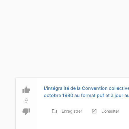
L'intégralité de la Convention collect
thumb_up
octobre 1980 au format pdf et à jour 
9
thumb_down
folder_open
launch
f
Enregistrer
Consulter