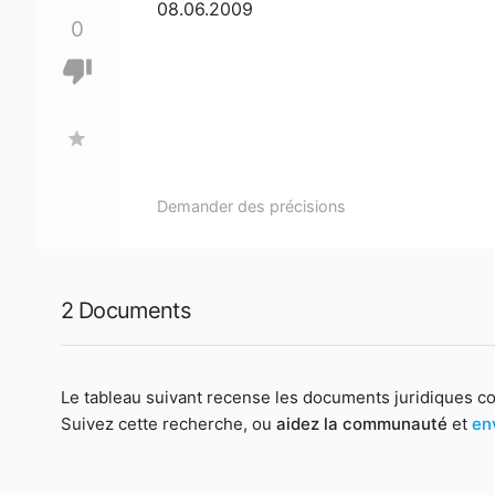
08.06.2009
0
thumb_down
star
Demander des précisions
2 Documents
Le tableau suivant recense les documents juridiques c
Suivez cette recherche, ou
aidez la communauté
et
en