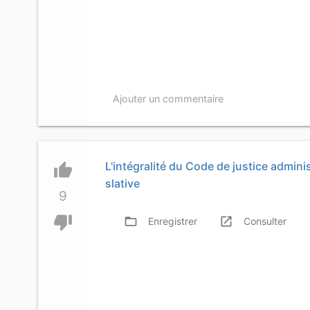
Ajouter un commentaire
L'intégralité du Code de justice adminis
thumb_up
slative
9
thumb_down
folder_open
launch
f
Enregistrer
Consulter