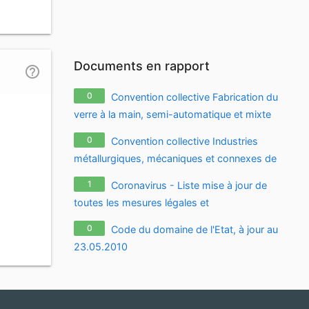
Documents en rapport
help_outline
0
Convention collective Fabrication du
verre à la main, semi-automatique et mixte
du 3 novembre 1994, à jour au 19.10.2009
0
Convention collective Industries
métallurgiques, mécaniques et connexes de
la région parisienne du 16 juillet 1954, à jour
1
Coronavirus - Liste mise à jour de
au 19.05.2009
toutes les mesures légales et
réglementaires relatives à l'épidémie de
0
Code du domaine de l'Etat, à jour au
coronavirus / covid-19 / sars-cov-2
23.05.2010