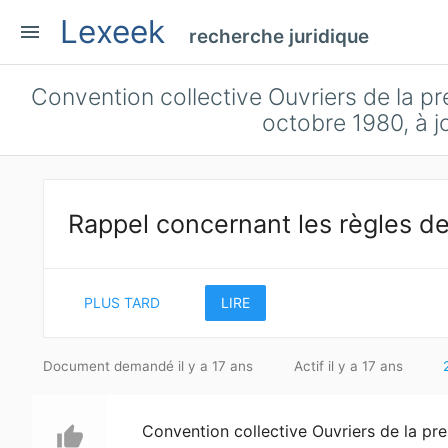
Lexeek
menu
recherche juridique
Convention collective Ouvriers de la p
octobre 1980, à j
Rappel concernant les règles de
PLUS TARD
LIRE
Document demandé il y a 17 ans
Actif il y a 17 ans
Convention collective Ouvriers de la pr
thumb_up