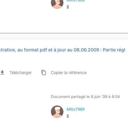
Milto7969
2
trative, au format pdf et à jour au 08.06.2009 : Partie régl
ile_download
content_copy
Télécharger
Copier
la référence
Document partagé le 8 juin '09 à 6:04
Milto7969
2