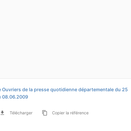
ive Ouvriers de la presse quotidienne départementale du 25
au 08.06.2009
ile_download
content_copy
Télécharger
Copier
la référence