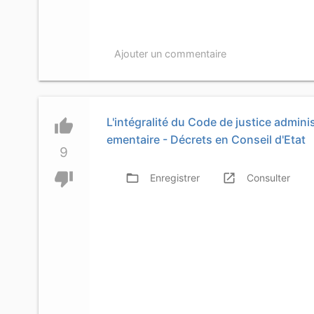
Ajouter un commentaire
L'intégralité du Code de justice adminis
thumb_up
ementaire - Décrets en Conseil d'Etat
9
thumb_down
folder_open
launch
f
Enregistrer
Consulter