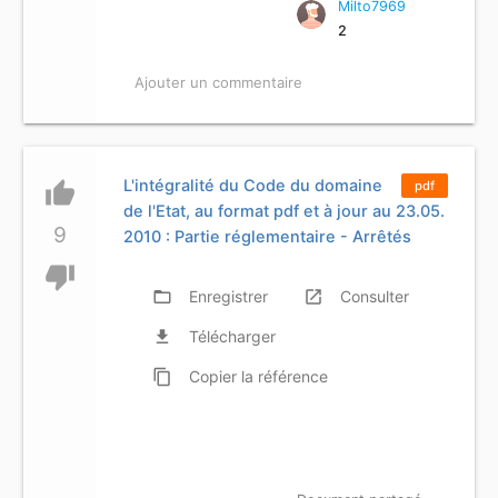
Milto7969
2
Ajouter un commentaire
L'intégralité du Code du domaine
thumb_up
pdf
de l'Etat, au format pdf et à jour au 23.05.
9
2010 : Partie réglementaire - Arrêtés
thumb_down
folder_open
Enregistrer
launch
Consulter
file_download
Télécharger
content_copy
Copier
la référence