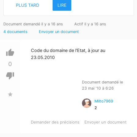
PLUS TARD
LIRE
Document demandé il y a 16 ans
Actif il y a 16 ans
4 documents
Envoyer un document
Code du domaine de l'Etat, à jour au
thumb_up
23.05.2010
0
thumb_down
Document demandé le
23 mai '10 à 6:26
star
Milto7969
2
Demander des précisions
Envoyer un document