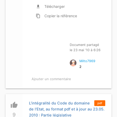
file_download
Télécharger
content_copy
Copier
la référence
Document partagé
le 23 mai '10 à 6:26
Milto7969
2
Ajouter un commentaire
L'intégralité du Code du domaine
thumb_up
pdf
de l'Etat, au format pdf et à jour au 23.05.
9
2010 : Partie législative