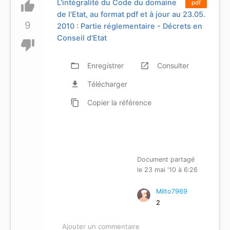
L'intégralité du Code du domaine
thumb_up
pdf
de l'Etat, au format pdf et à jour au 23.05.
9
2010 : Partie réglementaire - Décrets en
Conseil d'Etat
thumb_down
folder_open
Enregistrer
launch
Consulter
file_download
Télécharger
content_copy
Copier
la référence
Document partagé
le 23 mai '10 à 6:26
Milto7969
2
Ajouter un commentaire