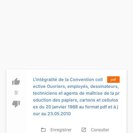
L'intégralité de la Convention coll
thumb_up
pdf
ective Ouvriers, employés, dessinateurs,
9
techniciens et agents de maîtrise de la pr
oduction des papiers, cartons et cellulos
thumb_down
es du 20 janvier 1988 au format pdf et à j
our au 23.05.2010
folder_open
Enregistrer
launch
Consulter