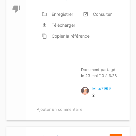
thumb_down
folder_open
Enregistrer
launch
Consulter
file_download
Télécharger
content_copy
Copier
la référence
Document partagé
le 23 mai '10 à 6:26
Milto7969
2
Ajouter un commentaire