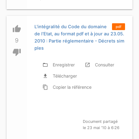
L'intégralité du Code du domaine
thumb_up
pdf
de l'Etat, au format pdf et à jour au 23.05.
9
2010 : Partie réglementaire - Décrets sim
ples
thumb_down
folder_open
Enregistrer
launch
Consulter
file_download
Télécharger
content_copy
Copier
la référence
Document partagé
le 23 mai '10 à 6:26