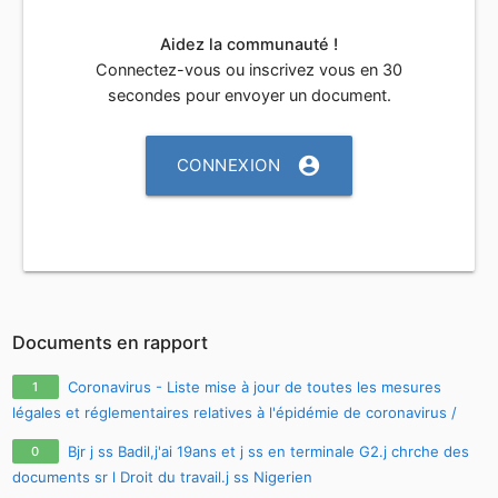
Aidez la communauté !
Connectez-vous ou inscrivez vous en 30
secondes pour envoyer un document.
account_circle
CONNEXION
Documents en rapport
Coronavirus - Liste mise à jour de toutes les mesures
1
légales et réglementaires relatives à l'épidémie de coronavirus /
covid-19 / sars-cov-2
Bjr j ss Badil,j'ai 19ans et j ss en terminale G2.j chrche des
0
documents sr l Droit du travail.j ss Nigerien