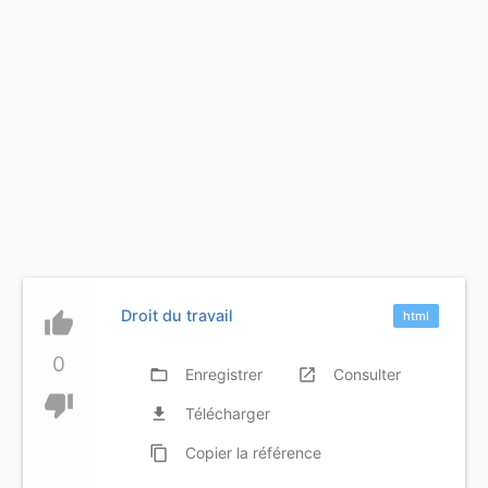
Droit du travail
thumb_up
html
0
folder_open
Enregistrer
launch
Consulter
thumb_down
file_download
Télécharger
content_copy
Copier
la référence