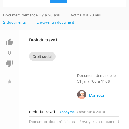
Document demandé il y a 20 ans
Actif il y a 20 ans
2 documents
Envoyer un document
Droit du travail
thumb_up
0
Droit social
thumb_down
Document demandé le
star
31 janv. '06 à 11:08
Marrikka
droit du travail –
Anonyme
3 févr. '06 à 20:14
Demander des précisions
Envoyer un document