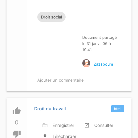
Droit social
Document partagé
le 31 janv. '06 à
19:41
Zazaboum
Ajouter un commentaire
Droit du travail
thumb_up
html
0
folder_open
Enregistrer
launch
Consulter
thumb_down
file_download
Télécharger