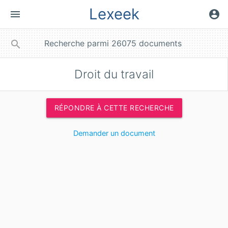
Lexeek
menu
account_circle
close
search
Droit du travail
RÉPONDRE À CETTE RECHERCHE
Demander un document