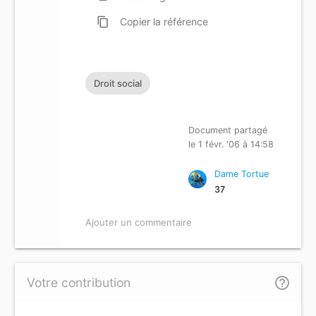
content_copy
Copier
la référence
Droit social
Document partagé
le 1 févr. '06 à 14:58
Dame Tortue
37
Ajouter un commentaire
help_outline
Votre contribution